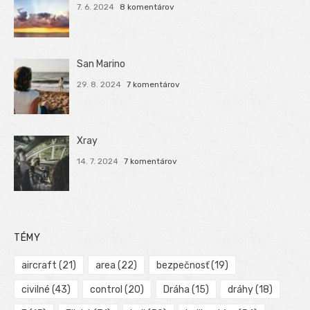
7. 6. 2024
8 komentárov
San Marino
29. 8. 2024
7 komentárov
Xray
14. 7. 2024
7 komentárov
TÉMY
aircraft
(21)
area
(22)
bezpečnosť
(19)
civilné
(43)
control
(20)
Dráha
(15)
dráhy
(18)