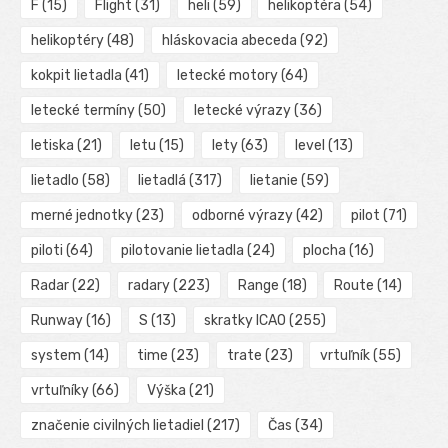
F
(15)
Flight
(31)
heli
(59)
helikoptéra
(54)
helikoptéry
(48)
hláskovacia abeceda
(92)
kokpit lietadla
(41)
letecké motory
(64)
letecké termíny
(50)
letecké výrazy
(36)
letiska
(21)
letu
(15)
lety
(63)
level
(13)
lietadlo
(58)
lietadlá
(317)
lietanie
(59)
merné jednotky
(23)
odborné výrazy
(42)
pilot
(71)
piloti
(64)
pilotovanie lietadla
(24)
plocha
(16)
Radar
(22)
radary
(223)
Range
(18)
Route
(14)
Runway
(16)
S
(13)
skratky ICAO
(255)
system
(14)
time
(23)
trate
(23)
vrtuľník
(55)
vrtuľníky
(66)
Výška
(21)
značenie civilných lietadiel
(217)
Čas
(34)