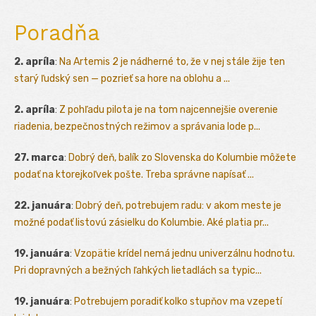
Poradňa
2. apríla
:
Na Artemis 2 je nádherné to, že v nej stále žije ten
starý ľudský sen — pozrieť sa hore na oblohu a ...
2. apríla
:
Z pohľadu pilota je na tom najcennejšie overenie
riadenia, bezpečnostných režimov a správania lode p...
27. marca
:
Dobrý deň, balík zo Slovenska do Kolumbie môžete
podať na ktorejkoľvek pošte. Treba správne napísať ...
22. januára
:
Dobrý deň, potrebujem radu: v akom meste je
možné podať listovú zásielku do Kolumbie. Aké platia pr...
19. januára
:
Vzopätie krídel nemá jednu univerzálnu hodnotu.
Pri dopravných a bežných ľahkých lietadlách sa typic...
19. januára
:
Potrebujem poradiť kolko stupňov ma vzepetí