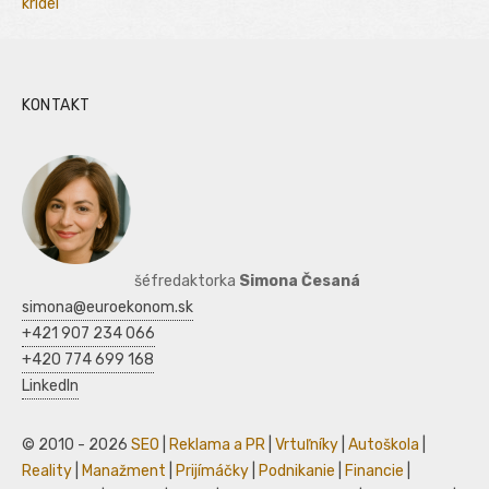
kridel
KONTAKT
šéfredaktorka
Simona Česaná
simona@euroekonom.sk
+421 907 234 066
+420 774 699 168
LinkedIn
© 2010 - 2026
SEO
|
Reklama a PR
|
Vrtuľníky
|
Autoškola
|
Reality
|
Manažment
|
Prijímáčky
|
Podnikanie
|
Financie
|