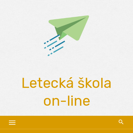
Skip
to
content
Letecká škola
on-line