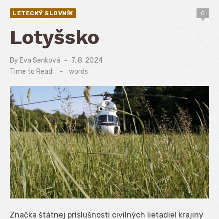
LETECKÝ SLOVNÍK
0
Lotyšsko
By
Eva Senková
Posted
7. 8. 2024
on
Time to Read:
-
words
Značka štátnej príslušnosti civilných lietadiel krajiny