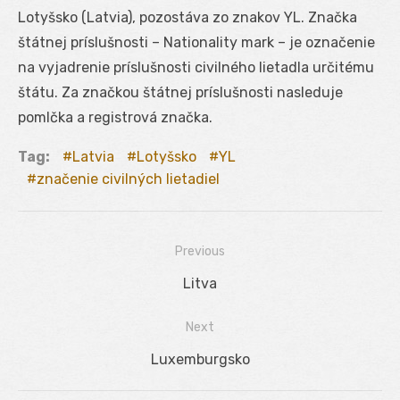
Lotyšsko (Latvia), pozostáva zo znakov YL. Značka
štátnej príslušnosti – Nationality mark – je označenie
na vyjadrenie príslušnosti civilného lietadla určitému
štátu. Za značkou štátnej príslušnosti nasleduje
pomlčka a registrová značka.
Tag:
Latvia
Lotyšsko
YL
značenie civilných lietadiel
Previous
Navigácia
Previous
Litva
v
post:
Next
článku
Next
Luxemburgsko
post: