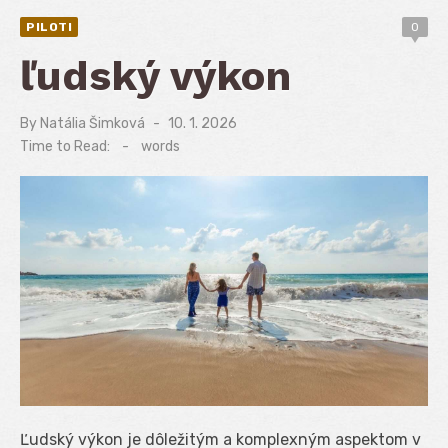
PILOTI
0
ľudský výkon
By
Natália Šimková
Posted
10. 1. 2026
on
Time to Read:
-
words
Ľudský výkon je dôležitým a komplexným aspektom v