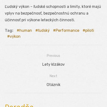
Ľudský výkon – ľudské schopnosti a limity, ktoré majú
vplyv na bezpečnosť, bezpečnostnú ochranu a
účinnosť pri výkone leteckých činnosti.
Tag:
human
ľudský
Performance
piloti
výkon
Previous
Navigácia
Previous
Lety klzákov
v
post:
Next
článku
Next
Otáznik
post: