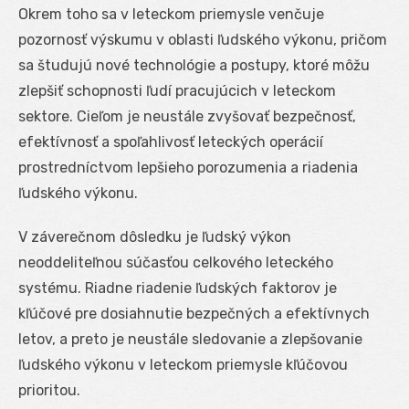
Okrem toho sa v leteckom priemysle venčuje
pozornosť výskumu v oblasti ľudského výkonu, pričom
sa študujú nové technológie a postupy, ktoré môžu
zlepšiť schopnosti ľudí pracujúcich v leteckom
sektore. Cieľom je neustále zvyšovať bezpečnosť,
efektívnosť a spoľahlivosť leteckých operácií
prostredníctvom lepšieho porozumenia a riadenia
ľudského výkonu.
V záverečnom dôsledku je ľudský výkon
neoddeliteľnou súčasťou celkového leteckého
systému. Riadne riadenie ľudských faktorov je
kľúčové pre dosiahnutie bezpečných a efektívnych
letov, a preto je neustále sledovanie a zlepšovanie
ľudského výkonu v leteckom priemysle kľúčovou
prioritou.