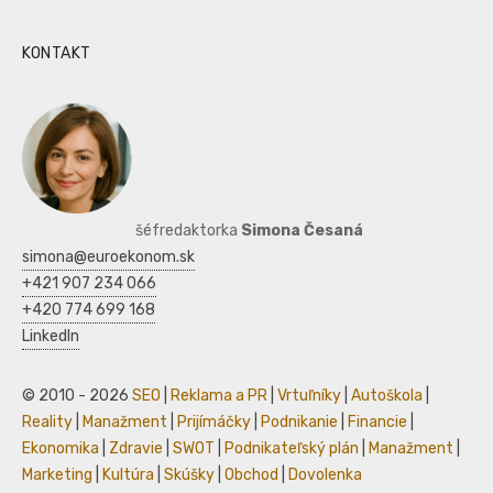
KONTAKT
šéfredaktorka
Simona Česaná
simona@euroekonom.sk
+421 907 234 066
+420 774 699 168
LinkedIn
© 2010 - 2026
SEO
|
Reklama a PR
|
Vrtuľníky
|
Autoškola
|
Reality
|
Manažment
|
Prijímáčky
|
Podnikanie
|
Financie
|
Ekonomika
|
Zdravie
|
SWOT
|
Podnikateľský plán
|
Manažment
|
Marketing
|
Kultúra
|
Skúšky
|
Obchod
|
Dovolenka