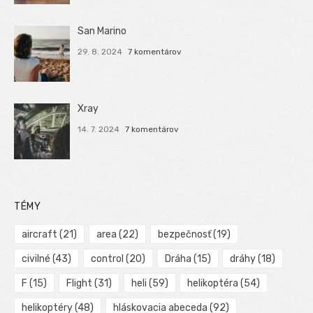
San Marino
29. 8. 2024
7 komentárov
Xray
14. 7. 2024
7 komentárov
TÉMY
aircraft
(21)
area
(22)
bezpečnosť
(19)
civilné
(43)
control
(20)
Dráha
(15)
dráhy
(18)
F
(15)
Flight
(31)
heli
(59)
helikoptéra
(54)
helikoptéry
(48)
hláskovacia abeceda
(92)