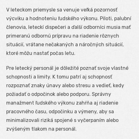
V leteckom priemysle sa venuje veľká pozornosť
výcviku a hodnoteniu ľudského výkonu. Piloti, palubní
členovia, leteckí dispečeri a ďalší odborníci musia mať
primeranú odbornú prípravu na riadenie rôznych
situácií, vrátane nečakaných a náročných situácií,
ktoré môžu nastať počas letu.
Pre letecký personál je dôležité poznať svoje vlastné
schopnosti a limity. K tomu patrí aj schopnosť
rozpoznať znaky únavy alebo stresu a vedieť, kedy
požiadať o odpočinok alebo podporu. Správny
manažment ľudského výkonu zahŕňa aj riadenie
pracovného času, odpočinku a výmeny, aby sa
minimalizovali riziká spojené s vyčerpaním alebo
zvýšeným tlakom na personál.