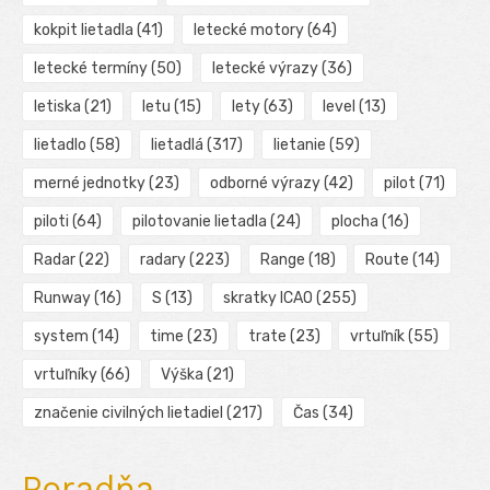
kokpit lietadla
(41)
letecké motory
(64)
letecké termíny
(50)
letecké výrazy
(36)
letiska
(21)
letu
(15)
lety
(63)
level
(13)
lietadlo
(58)
lietadlá
(317)
lietanie
(59)
merné jednotky
(23)
odborné výrazy
(42)
pilot
(71)
piloti
(64)
pilotovanie lietadla
(24)
plocha
(16)
Radar
(22)
radary
(223)
Range
(18)
Route
(14)
Runway
(16)
S
(13)
skratky ICAO
(255)
system
(14)
time
(23)
trate
(23)
vrtuľník
(55)
vrtuľníky
(66)
Výška
(21)
značenie civilných lietadiel
(217)
Čas
(34)
Poradňa