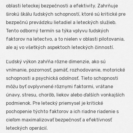
oblasti leteckej bezpečnosti a efektivity. Zahrňuje
širokú škálu ľudských schopností, ktoré sú kritické pre
bezpečnú prevádzku lietadiel a leteckých služieb.
Tento odborný termín sa týka vplyvu ľudských
faktorov na letectvo, a to nielen v oblasti pilotovania,
ale aj vo všetkých aspektoch leteckých činností.
Ľudský výkon zahŕňa rôzne dimenzie, ako sú
vnímanie, pozornosť, pamäť, rozhodovanie, motorické
schopnosti a psychická odolnosť. Tieto schopnosti
môžu byť ovplyvnené rôznymi faktormi, vrátane
únavy, stresu, chorôb, liekov alebo ďalších vonkajších
podmienok. Pre letecký priemysel je kritické
pochopenie týchto faktorov a ich riadne riadenie s
cieľom maximalizovať bezpečnosť a efektívnosť
leteckých operácií.