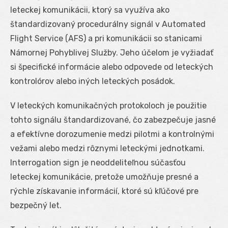
leteckej komunikácii, ktorý sa využíva ako
štandardizovaný procedurálny signál v Automated
Flight Service (AFS) a pri komunikácii so stanicami
Námornej Pohyblivej Služby. Jeho účelom je vyžiadať
si špecifické informácie alebo odpovede od leteckých
kontrolórov alebo iných leteckých posádok.
V leteckých komunikačných protokoloch je použitie
tohto signálu štandardizované, čo zabezpečuje jasné
a efektívne dorozumenie medzi pilotmi a kontrolnými
vežami alebo medzi rôznymi leteckými jednotkami.
Interrogation sign je neoddeliteľnou súčasťou
leteckej komunikácie, pretože umožňuje presné a
rýchle získavanie informácií, ktoré sú kľúčové pre
bezpečný let.