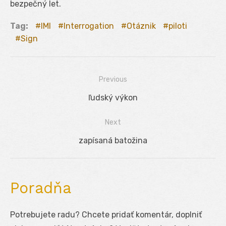
bezpečný let.
Tag:
IMI
Interrogation
Otáznik
piloti
Sign
Previous
Navigácia
Previous
ľudský výkon
v
post:
Next
článku
Next
zapísaná batožina
post:
Poradňa
Potrebujete radu? Chcete pridať komentár, doplniť