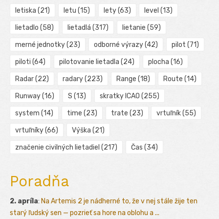
letiska
(21)
letu
(15)
lety
(63)
level
(13)
lietadlo
(58)
lietadlá
(317)
lietanie
(59)
merné jednotky
(23)
odborné výrazy
(42)
pilot
(71)
piloti
(64)
pilotovanie lietadla
(24)
plocha
(16)
Radar
(22)
radary
(223)
Range
(18)
Route
(14)
Runway
(16)
S
(13)
skratky ICAO
(255)
system
(14)
time
(23)
trate
(23)
vrtuľník
(55)
vrtuľníky
(66)
Výška
(21)
značenie civilných lietadiel
(217)
Čas
(34)
Poradňa
2. apríla
:
Na Artemis 2 je nádherné to, že v nej stále žije ten
starý ľudský sen — pozrieť sa hore na oblohu a ...