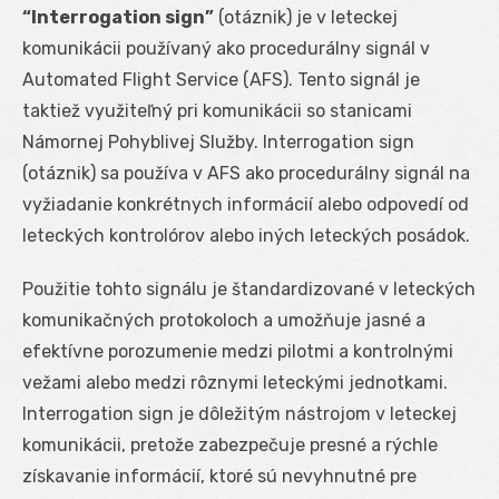
“Interrogation sign”
(otáznik) je v leteckej
komunikácii používaný ako procedurálny signál v
Automated Flight Service (AFS). Tento signál je
taktiež využiteľný pri komunikácii so stanicami
Námornej Pohyblivej Služby. Interrogation sign
(otáznik) sa používa v AFS ako procedurálny signál na
vyžiadanie konkrétnych informácií alebo odpovedí od
leteckých kontrolórov alebo iných leteckých posádok.
Použitie tohto signálu je štandardizované v leteckých
komunikačných protokoloch a umožňuje jasné a
efektívne porozumenie medzi pilotmi a kontrolnými
vežami alebo medzi rôznymi leteckými jednotkami.
Interrogation sign je dôležitým nástrojom v leteckej
komunikácii, pretože zabezpečuje presné a rýchle
získavanie informácií, ktoré sú nevyhnutné pre