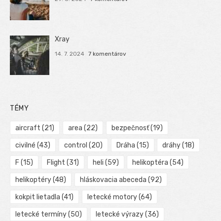
Xray
14. 7. 2024
7 komentárov
TÉMY
aircraft
(21)
area
(22)
bezpečnosť
(19)
civilné
(43)
control
(20)
Dráha
(15)
dráhy
(18)
F
(15)
Flight
(31)
heli
(59)
helikoptéra
(54)
helikoptéry
(48)
hláskovacia abeceda
(92)
kokpit lietadla
(41)
letecké motory
(64)
letecké termíny
(50)
letecké výrazy
(36)