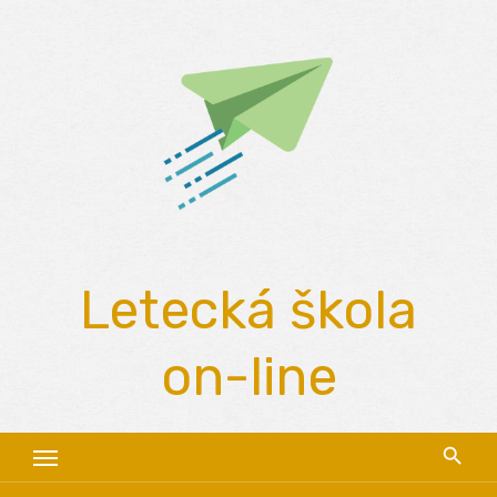
Skip
to
content
Letecká škola
on-line