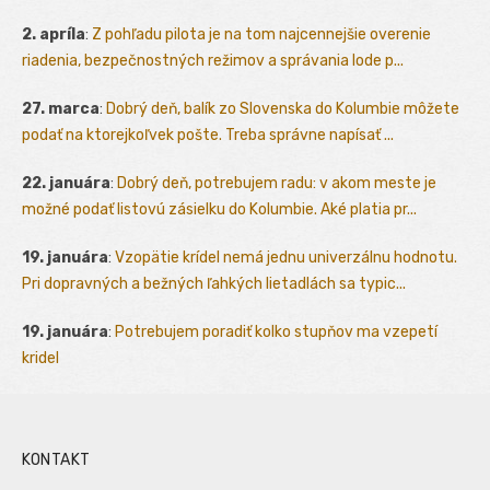
2. apríla
:
Z pohľadu pilota je na tom najcennejšie overenie
riadenia, bezpečnostných režimov a správania lode p...
27. marca
:
Dobrý deň, balík zo Slovenska do Kolumbie môžete
podať na ktorejkoľvek pošte. Treba správne napísať ...
22. januára
:
Dobrý deň, potrebujem radu: v akom meste je
možné podať listovú zásielku do Kolumbie. Aké platia pr...
19. januára
:
Vzopätie krídel nemá jednu univerzálnu hodnotu.
Pri dopravných a bežných ľahkých lietadlách sa typic...
19. januára
:
Potrebujem poradiť kolko stupňov ma vzepetí
kridel
KONTAKT