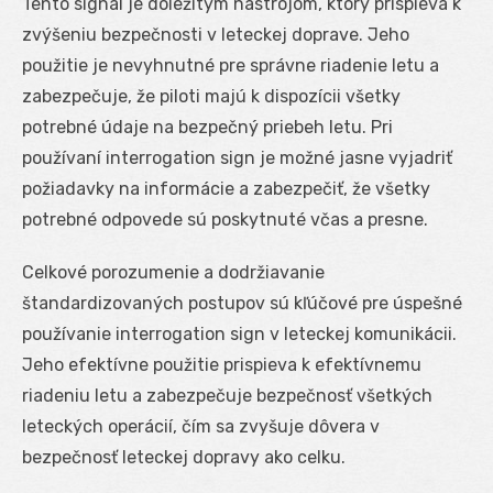
Tento signál je dôležitým nástrojom, ktorý prispieva k
zvýšeniu bezpečnosti v leteckej doprave. Jeho
použitie je nevyhnutné pre správne riadenie letu a
zabezpečuje, že piloti majú k dispozícii všetky
potrebné údaje na bezpečný priebeh letu. Pri
používaní interrogation sign je možné jasne vyjadriť
požiadavky na informácie a zabezpečiť, že všetky
potrebné odpovede sú poskytnuté včas a presne.
Celkové porozumenie a dodržiavanie
štandardizovaných postupov sú kľúčové pre úspešné
používanie interrogation sign v leteckej komunikácii.
Jeho efektívne použitie prispieva k efektívnemu
riadeniu letu a zabezpečuje bezpečnosť všetkých
leteckých operácií, čím sa zvyšuje dôvera v
bezpečnosť leteckej dopravy ako celku.