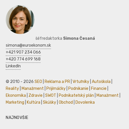
šéfredaktorka
Simona Česaná
simona@euroekonom.sk
+421 907 234 066
+420 774 699 168
LinkedIn
© 2010 - 2026
SEO
|
Reklama a PR
|
Vrtuľníky
|
Autoškola
|
Reality
|
Manažment
|
Prijímáčky
|
Podnikanie
|
Financie
|
Ekonomika
|
Zdravie
|
SWOT
|
Podnikateľský plán
|
Manažment
|
Marketing
|
Kultúra
|
Skúšky
|
Obchod
|
Dovolenka
NAJNOVŠIE