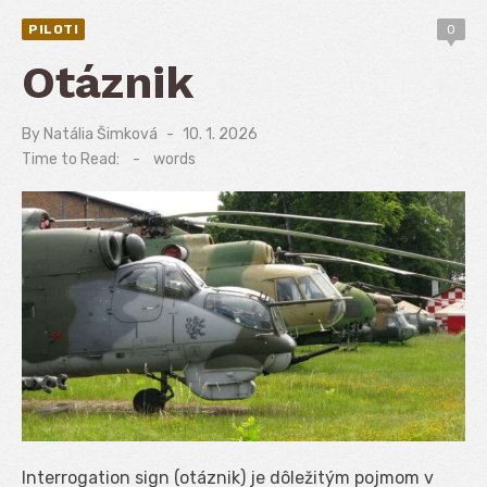
PILOTI
0
Otáznik
By
Natália Šimková
Posted
10. 1. 2026
on
Time to Read:
-
words
Interrogation sign (otáznik) je dôležitým pojmom v