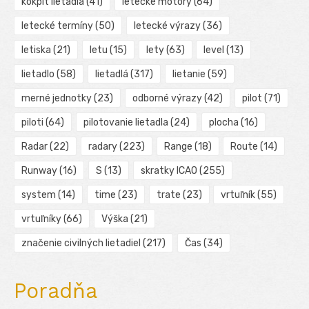
kokpit lietadla
(41)
letecké motory
(64)
letecké termíny
(50)
letecké výrazy
(36)
letiska
(21)
letu
(15)
lety
(63)
level
(13)
lietadlo
(58)
lietadlá
(317)
lietanie
(59)
merné jednotky
(23)
odborné výrazy
(42)
pilot
(71)
piloti
(64)
pilotovanie lietadla
(24)
plocha
(16)
Radar
(22)
radary
(223)
Range
(18)
Route
(14)
Runway
(16)
S
(13)
skratky ICAO
(255)
system
(14)
time
(23)
trate
(23)
vrtuľník
(55)
vrtuľníky
(66)
Výška
(21)
značenie civilných lietadiel
(217)
Čas
(34)
Poradňa