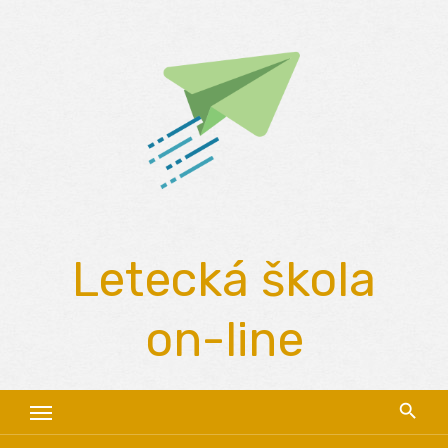
Skip
to
content
Letecká škola
on-line