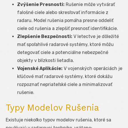
Zvýšenie Presnosti:
Rušenie môže vytvárať
falošné ciele alebo skresľovať informácie z
radaru. Model rušenia pomáha presne oddeliť
ciele od rušenia a zlepšiť presnosť identifikácie.
Zlepšenie Bezpečnosti:
V letectve je dôležité
mať spoľahlivé radarové systémy, ktoré môžu
detegovať ciele a potenciálne nebezpečné
objekty v blízkosti lietadla.
Vojenské Aplikácie:
V vojenských operáciách je
kľúčové mať radarové systémy, ktoré dokážu
rozpoznať nepriateľské ciele a minimalizovať
rušenie.
Typy Modelov Rušenia
Existuje niekoľko typov modelov rušenia, ktoré sa
používajú v radarovej technike, vrátane: