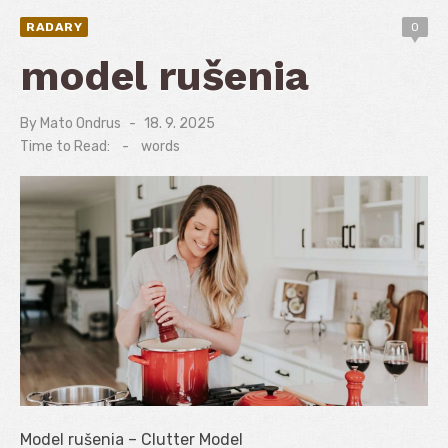
RADARY
0
model rušenia
By
Mato Ondrus
Posted
18. 9. 2025
on
Time to Read:
-
words
Model rušenia – Clutter Model