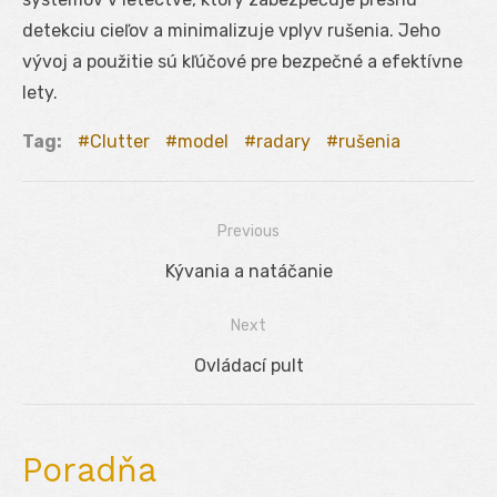
detekciu cieľov a minimalizuje vplyv rušenia. Jeho
vývoj a použitie sú kľúčové pre bezpečné a efektívne
lety.
Tag:
Clutter
model
radary
rušenia
Previous
Navigácia
Previous
Kývania a natáčanie
v
post:
Next
článku
Next
Ovládací pult
post:
Poradňa