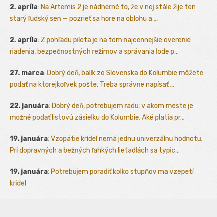
2. apríla
:
Na Artemis 2 je nádherné to, že v nej stále žije ten
starý ľudský sen — pozrieť sa hore na oblohu a ...
2. apríla
:
Z pohľadu pilota je na tom najcennejšie overenie
riadenia, bezpečnostných režimov a správania lode p...
27. marca
:
Dobrý deň, balík zo Slovenska do Kolumbie môžete
podať na ktorejkoľvek pošte. Treba správne napísať ...
22. januára
:
Dobrý deň, potrebujem radu: v akom meste je
možné podať listovú zásielku do Kolumbie. Aké platia pr...
19. januára
:
Vzopätie krídel nemá jednu univerzálnu hodnotu.
Pri dopravných a bežných ľahkých lietadlách sa typic...
19. januára
:
Potrebujem poradiť kolko stupňov ma vzepetí
kridel