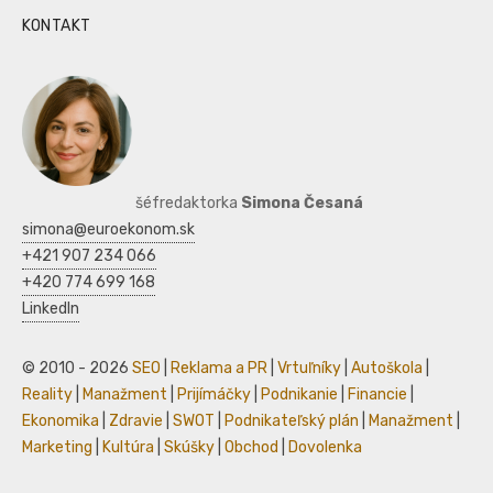
KONTAKT
šéfredaktorka
Simona Česaná
simona@euroekonom.sk
+421 907 234 066
+420 774 699 168
LinkedIn
© 2010 - 2026
SEO
|
Reklama a PR
|
Vrtuľníky
|
Autoškola
|
Reality
|
Manažment
|
Prijímáčky
|
Podnikanie
|
Financie
|
Ekonomika
|
Zdravie
|
SWOT
|
Podnikateľský plán
|
Manažment
|
Marketing
|
Kultúra
|
Skúšky
|
Obchod
|
Dovolenka