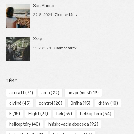
San Marino
29. 8. 2024
7 komentárov
Xray
14. 7. 2024
7 komentárov
TÉMY
aircraft
(21)
area
(22)
bezpečnosť
(19)
civilné
(43)
control
(20)
Dráha
(15)
dráhy
(18)
F
(15)
Flight
(31)
heli
(59)
helikoptéra
(54)
helikoptéry
(48)
hláskovacia abeceda
(92)