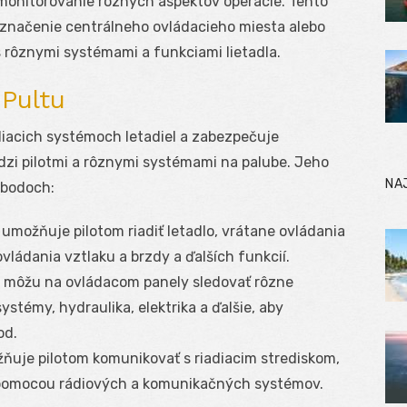
monitorovanie rôznych aspektov operácie. Tento
označenie centrálneho ovládacieho miesta alebo
s rôznymi systémami a funkciami lietadla.
Pultu
diacich systémoch letadiel a zabezpečuje
dzi pilotmi a rôznymi systémami na palube. Jeho
NA
 bodoch:
 umožňuje pilotom riadiť letadlo, vrátane ovládania
vládania vztlaku a brzdy a ďalších funkcií.
i môžu na ovládacom panely sledovať rôzne
ystémy, hydraulika, elektrika a ďalšie, aby
od.
ňuje pilotom komunikovať s riadiacim strediskom,
 pomocou rádiových a komunikačných systémov.