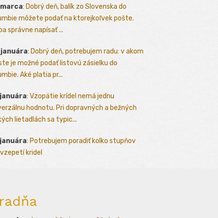
 marca
:
Dobrý deň, balík zo Slovenska do
umbie môžete podať na ktorejkoľvek pošte.
ba správne napísať ...
 januára
:
Dobrý deň, potrebujem radu: v akom
te je možné podať listovú zásielku do
mbie. Aké platia pr...
 januára
:
Vzopätie krídel nemá jednu
verzálnu hodnotu. Pri dopravných a bežných
kých lietadlách sa typic...
 januára
:
Potrebujem poradiť kolko stupňov
vzepetí kridel
radňa