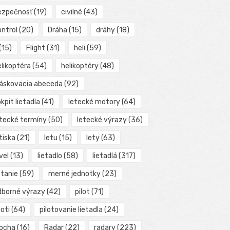
ezpečnosť
(19)
civilné
(43)
ontrol
(20)
Dráha
(15)
dráhy
(18)
(15)
Flight
(31)
heli
(59)
elikoptéra
(54)
helikoptéry
(48)
láskovacia abeceda
(92)
kpit lietadla
(41)
letecké motory
(64)
etecké termíny
(50)
letecké výrazy
(36)
tiska
(21)
letu
(15)
lety
(63)
vel
(13)
lietadlo
(58)
lietadlá
(317)
etanie
(59)
merné jednotky
(23)
dborné výrazy
(42)
pilot
(71)
loti
(64)
pilotovanie lietadla
(24)
locha
(16)
Radar
(22)
radary
(223)