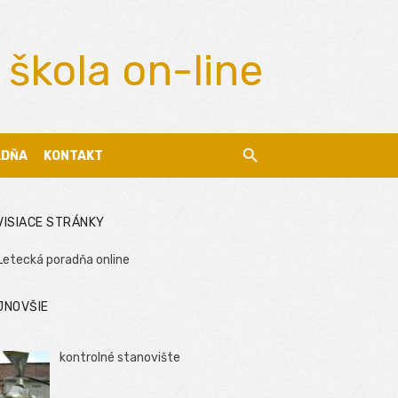
 škola on-line
ADŇA
KONTAKT
VISIACE STRÁNKY
Letecká poradňa online
JNOVŠIE
kontrolné stanovište