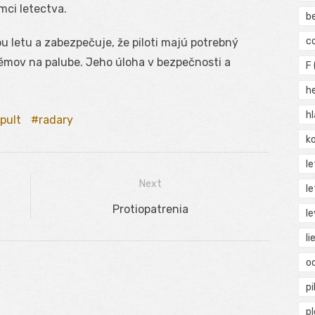
mci letectva.
b
c
u letu a zabezpečuje, že piloti majú potrebný
témov na palube. Jeho úloha v bezpečnosti a
F
h
h
pult
radary
ko
l
Next
le
Next
Protiopatrenia
le
post:
li
o
pi
p