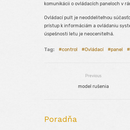
komunikácii o ovládacích paneloch v rá
Ovládací pult je neoddeliteľnou súčasťo
prístup k informáciám a ovládaniu sys
úspešnosti letu je neoceniteľná.
Tag:
control
Ovládací
panel
Previous
Navigácia
Previous
model rušenia
v
post:
článku
Poradňa