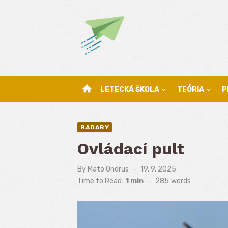
Skip
to
content
home
LETECKÁ ŠKOLA
TEÓRIA
P
RADARY
Ovládací pult
By
Mato Ondrus
Posted
19. 9. 2025
on
Time to Read:
1 min
-
285
words