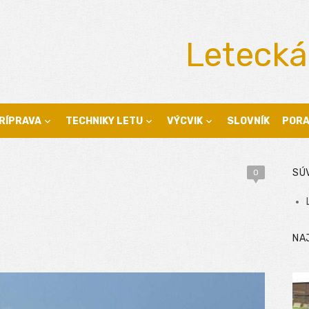
Letecká
RÍPRAVA
TECHNIKY LETU
VÝCVIK
SLOVNÍK
POR
SÚ
0
NA