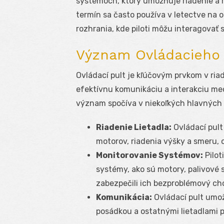
systémoch, ktorý umožňuje riadenie a 
termín sa často používa v letectve na 
rozhrania, kde piloti môžu interagovať 
Význam Ovládacieho 
Ovládací pult je kľúčovým prvkom v ria
efektívnu komunikáciu a interakciu me
význam spočíva v niekoľkých hlavných
Riadenie Lietadla:
Ovládací pult
motorov, riadenia výšky a smeru, o
Monitorovanie Systémov:
Pilot
systémy, ako sú motory, palivové s
zabezpečili ich bezproblémový ch
Komunikácia:
Ovládací pult umož
posádkou a ostatnými lietadlami