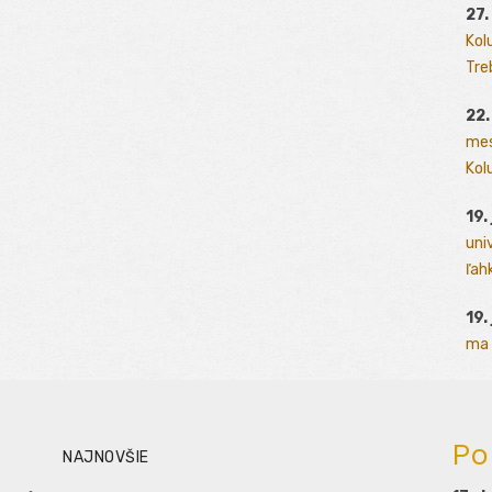
27.
Kol
Tre
22.
mes
Kolu
19.
uni
ľah
19.
ma 
Po
NAJNOVŠIE