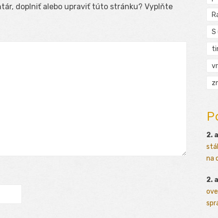
ár, doplniť alebo upraviť túto stránku? Vyplňte
R
S
t
vr
zn
P
2. 
stá
na o
2. 
ove
sprá