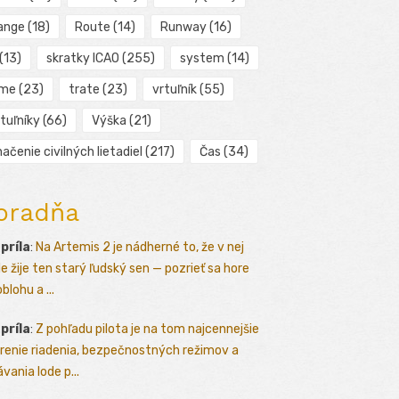
ange
(18)
Route
(14)
Runway
(16)
(13)
skratky ICAO
(255)
system
(14)
ime
(23)
trate
(23)
vrtuľník
(55)
tuľníky
(66)
Výška
(21)
ačenie civilných lietadiel
(217)
Čas
(34)
oradňa
apríla
:
Na Artemis 2 je nádherné to, že v nej
le žije ten starý ľudský sen — pozrieť sa hore
blohu a ...
apríla
:
Z pohľadu pilota je na tom najcennejšie
renie riadenia, bezpečnostných režimov a
vania lode p...