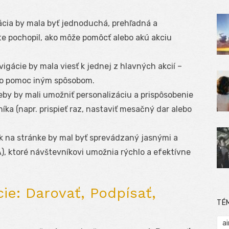
cia by mala byť jednoduchá, prehľadná a
te pochopil, ako môže pomôcť alebo akú akciu
igácie by mala viesť k jednej z hlavných akcií –
ebo pomoc iným spôsobom.
by by mali umožniť personalizáciu a prispôsobenie
ka (napr. prispieť raz, nastaviť mesačný dar alebo
k na stránke by mal byť sprevádzaný jasnými a
), ktoré návštevníkovi umožnia rýchlo a efektívne
ie: Darovať, Podpísať,
TÉ
ai