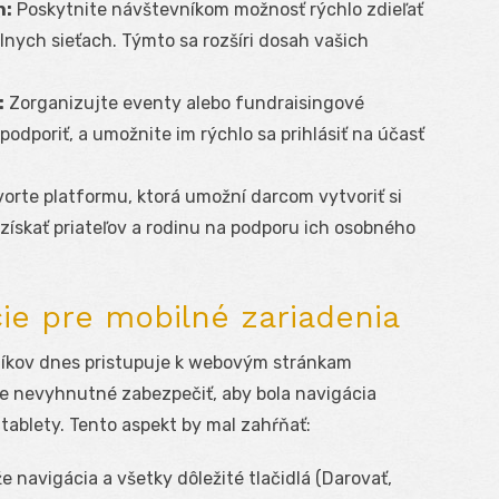
h:
Poskytnite návštevníkom možnosť rýchlo zdieľať
nych sieťach. Týmto sa rozšíri dosah vašich
:
Zorganizujte eventy alebo fundraisingové
odporiť, a umožnite im rýchlo sa prihlásiť na účasť
orte platformu, ktorá umožní darcom vytvoriť si
získať priateľov a rodinu na podporu ich osobného
cie pre mobilné zariadenia
níkov dnes pristupuje k webovým stránkam
je nevyhnutné zabezpečiť, aby bola navigácia
tablety. Tento aspekt by mal zahŕňať:
že navigácia a všetky dôležité tlačidlá (Darovať,