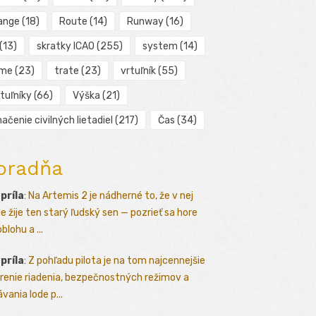
ange
(18)
Route
(14)
Runway
(16)
(13)
skratky ICAO
(255)
system
(14)
ime
(23)
trate
(23)
vrtuľník
(55)
tuľníky
(66)
Výška
(21)
ačenie civilných lietadiel
(217)
Čas
(34)
oradňa
apríla
:
Na Artemis 2 je nádherné to, že v nej
le žije ten starý ľudský sen — pozrieť sa hore
blohu a ...
apríla
:
Z pohľadu pilota je na tom najcennejšie
renie riadenia, bezpečnostných režimov a
vania lode p...