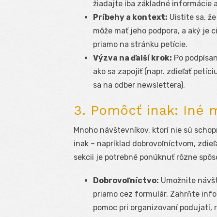
žiadajte iba základné informácie a
Príbehy a kontext:
Uistite sa, ž
môže mať jeho podpora, a aký je c
priamo na stránku petície.
Výzva na ďalší krok:
Po podpísaní
ako sa zapojiť (napr. zdieľať petíci
sa na odber newslettera).
3. Pomôcť inak: Iné 
Mnoho návštevníkov, ktorí nie sú schop
inak – napríklad dobrovoľníctvom, zdie
sekcii je potrebné ponúknuť rôzne spôso
Dobrovoľníctvo:
Umožnite návšte
priamo cez formulár. Zahrňte inf
pomoc pri organizovaní podujatí, 