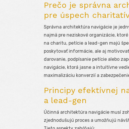
Prečo je správna arc
pre úspech charitatí
Správna architektúra navigácie je jedn
najmä pre neziskové organizácie, ktoré
na charitu, petície a lead-gen majú špe
poskytovať informácie, ale aj motivova
darovanie, podpísanie petície alebo za
navigácie, ktorá jasne a intuitívne ved
maximalizáciu konverzií a zabezpečenie
Principy efektívnej na
a lead-gen
Účinná architektúra navigácie musí zoh
zjednodušujú proces a umožňujú návšte
Tieto aspekty zahŕňajú: