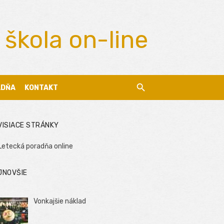
 škola on-line
ADŇA
KONTAKT
VISIACE STRÁNKY
Letecká poradňa online
JNOVŠIE
Vonkajšie náklad