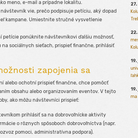
ko meno, e-mail a prípadne lokalitu.
27.
e návštevník vie, prečo podpisuje petíciu, aký dopad
Kol
Tre
ieľ kampane. Umiestnite stručné vysvetlenie
22.
 petície ponúknite návštevníkovi ďalšiu možnosť,
mes
u na sociálnych sieťach, prispieť finančne, prihlásiť
Kolu
19.
možnosti zapojenia sa
uni
ľah
ní alebo ochotní prispieť finančne, chce pomôcť
19.
ľaním obsahu alebo organizovaním eventov. V tejto
ma 
by, ako môžu návštevníci prispieť:
vníkom prihlásiť sa na dobrovoľnícke aktivity
ormácie o rôznych spôsoboch dobrovoľníctva (napr.
rozvoz pomoci, administratívna podpora).