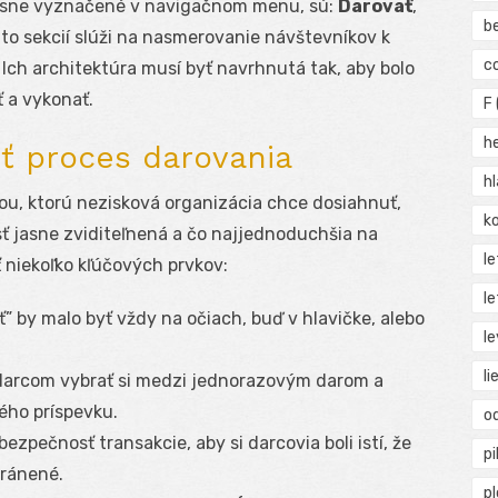
ť jasne vyznačené v navigačnom menu, sú:
Darovať
,
b
hto sekcií slúži na nasmerovanie návštevníkov k
c
Ich architektúra musí byť navrhnutá tak, aby bolo
ť a vykonať.
F
h
iť proces darovania
h
iou, ktorú nezisková organizácia chce dosiahnuť,
ko
sť jasne zviditeľnená a čo najjednoduchšia na
l
ť niekoľko kľúčových prvkov:
le
ť” by malo byť vždy na očiach, buď v hlavičke, alebo
le
li
arcom vybrať si medzi jednorazovým darom a
ho príspevku.
o
zpečnosť transakcie, aby si darcovia boli istí, že
pi
hránené.
p