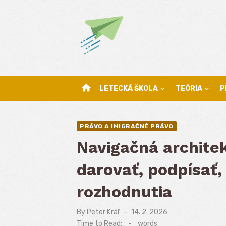
Skip
to
content
home
LETECKÁ ŠKOLA
TEÓRIA
P
PRÁVO A IMIGRAČNÉ PRÁVO
Navigačná archite
darovať, podpísať,
rozhodnutia
By
Peter Kráľ
Posted
14. 2. 2026
on
Time to Read:
-
words