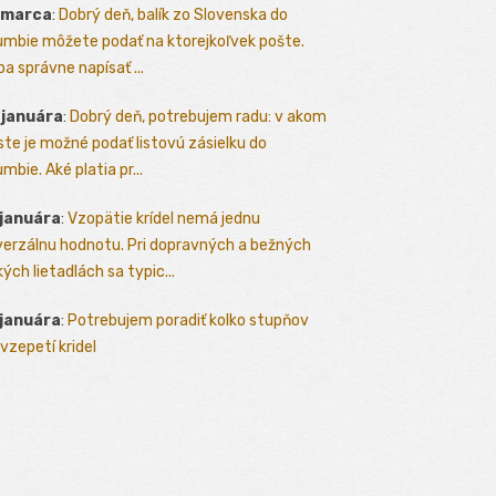
 marca
:
Dobrý deň, balík zo Slovenska do
umbie môžete podať na ktorejkoľvek pošte.
ba správne napísať ...
 januára
:
Dobrý deň, potrebujem radu: v akom
te je možné podať listovú zásielku do
mbie. Aké platia pr...
 januára
:
Vzopätie krídel nemá jednu
verzálnu hodnotu. Pri dopravných a bežných
kých lietadlách sa typic...
 januára
:
Potrebujem poradiť kolko stupňov
vzepetí kridel