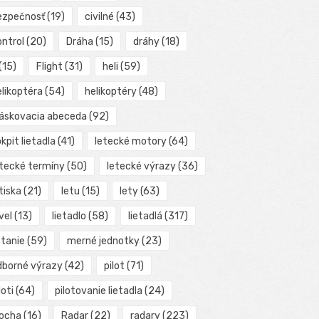
ezpečnosť
(19)
civilné
(43)
ontrol
(20)
Dráha
(15)
dráhy
(18)
(15)
Flight
(31)
heli
(59)
elikoptéra
(54)
helikoptéry
(48)
láskovacia abeceda
(92)
kpit lietadla
(41)
letecké motory
(64)
etecké termíny
(50)
letecké výrazy
(36)
tiska
(21)
letu
(15)
lety
(63)
vel
(13)
lietadlo
(58)
lietadlá
(317)
etanie
(59)
merné jednotky
(23)
dborné výrazy
(42)
pilot
(71)
loti
(64)
pilotovanie lietadla
(24)
locha
(16)
Radar
(22)
radary
(223)