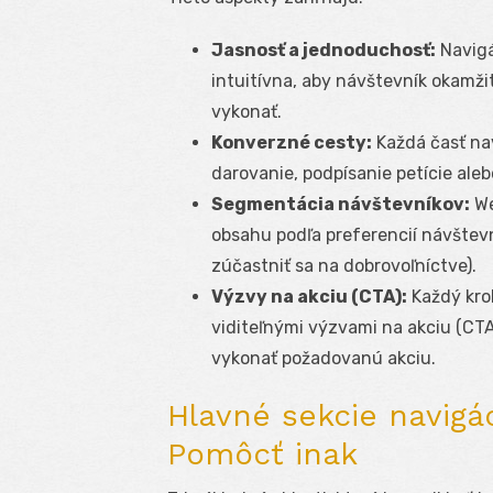
Jasnosť a jednoduchosť:
Navigá
intuitívna, aby návštevník okamži
vykonať.
Konverzné cesty:
Každá časť nav
darovanie, podpísanie petície al
Segmentácia návštevníkov:
We
obsahu podľa preferencií návštevní
zúčastniť sa na dobrovoľníctve).
Výzvy na akciu (CTA):
Každý kro
viditeľnými výzvami na akciu (CTA
vykonať požadovanú akciu.
Hlavné sekcie navigác
Pomôcť inak