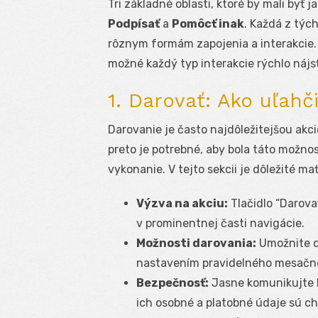
Tri základné oblasti, ktoré by mali by
Podpísať
a
Pomôcť inak
. Každá z týc
rôznym formám zapojenia a interakcie. 
možné každý typ interakcie rýchlo nájs
1. Darovať: Ako uľahč
Darovanie je často najdôležitejšou akc
preto je potrebné, aby bola táto možno
vykonanie. V tejto sekcii je dôležité ma
Výzva na akciu:
Tlačidlo “Darova
v prominentnej časti navigácie.
Možnosti darovania:
Umožnite d
nastavením pravidelného mesačné
Bezpečnosť:
Jasne komunikujte be
ich osobné a platobné údaje sú c