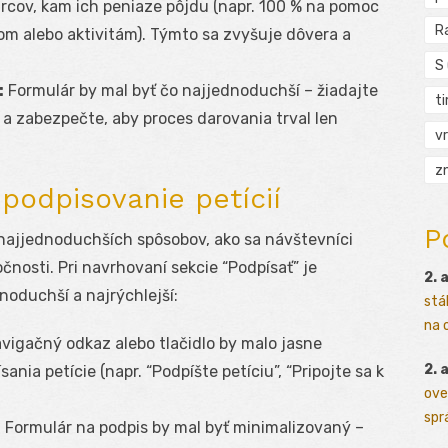
rcov, kam ich peniaze pôjdu (napr. 100 % na pomoc
R
m alebo aktivitám). Týmto sa zvyšuje dôvera a
S
:
Formulár by mal byť čo najjednoduchší – žiadajte
t
a zabezpečte, aby proces darovania trval len
vr
zn
 podpisovanie petícií
P
 najjednoduchších spôsobov, ako sa návštevníci
očnosti. Pri navrhovaní sekcie “Podpísať” je
2. 
dnoduchší a najrýchlejší:
stá
na o
vigačný odkaz alebo tlačidlo by malo jasne
2. 
nia petície (napr. “Podpíšte petíciu”, “Pripojte sa k
ove
sprá
:
Formulár na podpis by mal byť minimalizovaný –