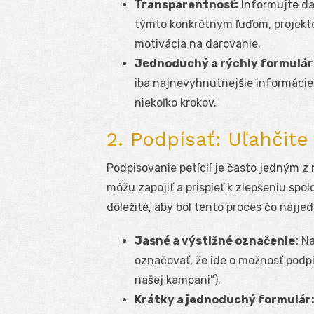
Transparentnosť:
Informujte da
týmto konkrétnym ľuďom, projekto
motivácia na darovanie.
Jednoduchý a rýchly formulár
iba najnevyhnutnejšie informácie 
niekoľko krokov.
2. Podpísať: Uľahčite
Podpisovanie petícií je často jedným z
môžu zapojiť a prispieť k zlepšeniu spol
dôležité, aby bol tento proces čo najje
Jasné a výstižné označenie:
Na
označovať, že ide o možnosť podpísa
našej kampani”).
Krátky a jednoduchý formulár