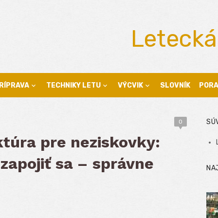
Letecká
RÍPRAVA
TECHNIKY LETU
VÝCVIK
SLOVNÍK
POR
SÚ
0
ktúra pre neziskovky:
 zapojiť sa – správne
NA