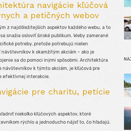
hitektúra navigácie kľúčová
vnych a petičných webov
ým z najdôležitejších aspektov každého webu, a to
 sa snažia osloviť široké publikum. Weby zamerané
cifické potreby, pretože potrebujú nielen
ť návštevníkov k okamžitým akciám – ako je
NA
pojenie sa do pomoci inými spôsobmi. Architektúra
ie návštevníkov k týmto akciám, je kľúčová pre
 efektívnej interakcie.
vigácie pre charitu, petície
ľadniť niekoľko kľúčových aspektov, ktoré
vníkom rýchlo a jednoducho nájsť to, čo hľadajú.