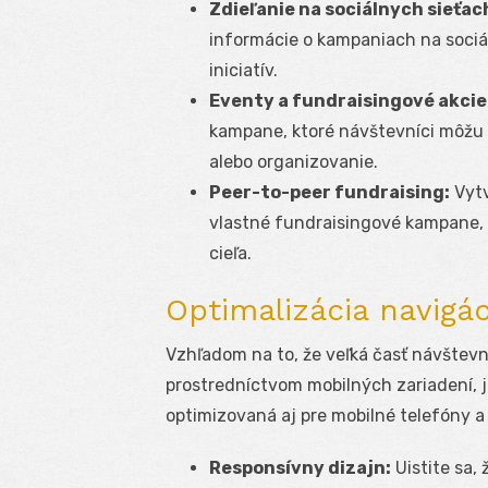
Zdieľanie na sociálnych sieťac
informácie o kampaniach na sociál
iniciatív.
Eventy a fundraisingové akcie
kampane, ktoré návštevníci môžu p
alebo organizovanie.
Peer-to-peer fundraising:
Vytv
vlastné fundraisingové kampane, 
cieľa.
Optimalizácia navigá
Vzhľadom na to, že veľká časť návštev
prostredníctvom mobilných zariadení, 
optimizovaná aj pre mobilné telefóny a 
Responsívny dizajn:
Uistite sa, 