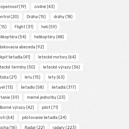
ezpečnosť
(19)
civilné
(43)
ontrol
(20)
Dráha
(15)
dráhy
(18)
(15)
Flight
(31)
heli
(59)
elikoptéra
(54)
helikoptéry
(48)
láskovacia abeceda
(92)
kpit lietadla
(41)
letecké motory
(64)
etecké termíny
(50)
letecké výrazy
(36)
tiska
(21)
letu
(15)
lety
(63)
vel
(13)
lietadlo
(58)
lietadlá
(317)
etanie
(59)
merné jednotky
(23)
dborné výrazy
(42)
pilot
(71)
loti
(64)
pilotovanie lietadla
(24)
locha
(16)
Radar
(22)
radary
(223)