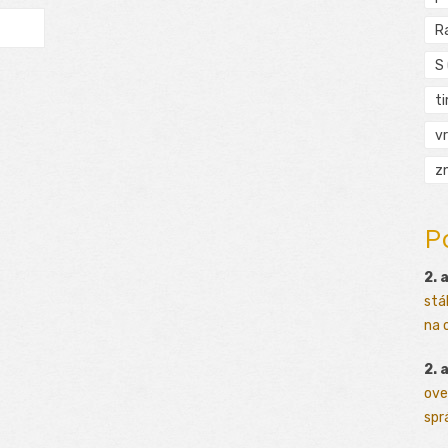
R
S
t
vr
zn
P
2. 
stá
na o
2. 
ove
sprá