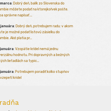
 marca
:
Dobrý deň, balík zo Slovenska do
umbie môžete podať na ktorejkoľvek pošte.
ba správne napísať ...
 januára
:
Dobrý deň, potrebujem radu: v akom
te je možné podať listovú zásielku do
mbie. Aké platia pr...
 januára
:
Vzopätie krídel nemá jednu
verzálnu hodnotu. Pri dopravných a bežných
kých lietadlách sa typic...
 januára
:
Potrebujem poradiť kolko stupňov
vzepetí kridel
radňa