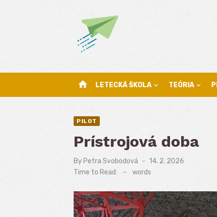
Skip
to
content
home
LETECKÁ ŠKOLA
TEÓRIA
P
PILOT
Prístrojová doba
By
Petra Svobodová
Posted
14. 2. 2026
on
Time to Read:
-
words