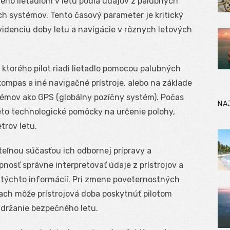
ného lietadlom v letu podľa údajov z palubných
h systémov. Tento časový parameter je kritický
videnciu doby letu a navigácie v rôznych letových
 ktorého pilot riadi lietadlo pomocou palubných
 kompas a iné navigačné prístroje, alebo na základe
mov ako GPS (globálny pozíčny systém). Počas
NA
tieto technologické pomôcky na určenie polohy,
trov letu.
iteľnou súčasťou ich odbornej prípravy a
pnosť správne interpretovať údaje z prístrojov a
 týchto informácií. Pri zmene poveternostných
ach môže prístrojová doba poskytnúť pilotom
 udržanie bezpečného letu.