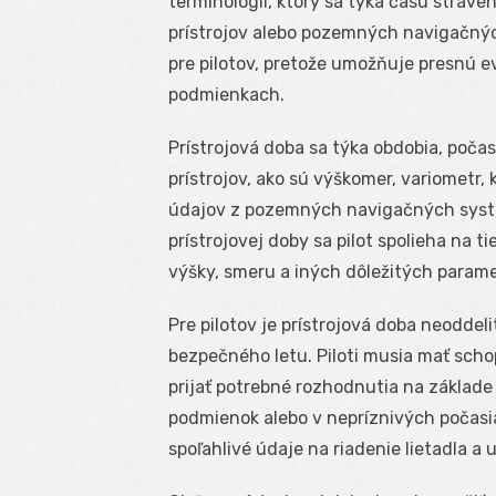
terminológii, ktorý sa týka času stráve
prístrojov alebo pozemných navigačnýc
pre pilotov, pretože umožňuje presnú e
podmienkach.
Prístrojová doba sa týka obdobia, počas
prístrojov, ako sú výškomer, variometr,
údajov z pozemných navigačných systé
prístrojovej doby sa pilot spolieha na 
výšky, smeru a iných dôležitých parame
Pre pilotov je prístrojová doba neoddel
bezpečného letu. Piloti musia mať scho
prijať potrebné rozhodnutia na základe
podmienok alebo v nepríznivých počasi
spoľahlivé údaje na riadenie lietadla a