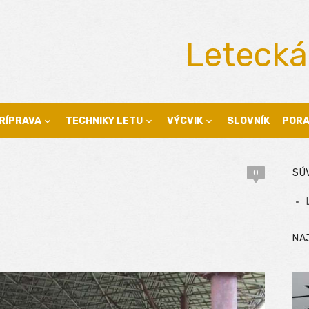
Letecká
RÍPRAVA
TECHNIKY LETU
VÝCVIK
SLOVNÍK
POR
SÚ
0
NA