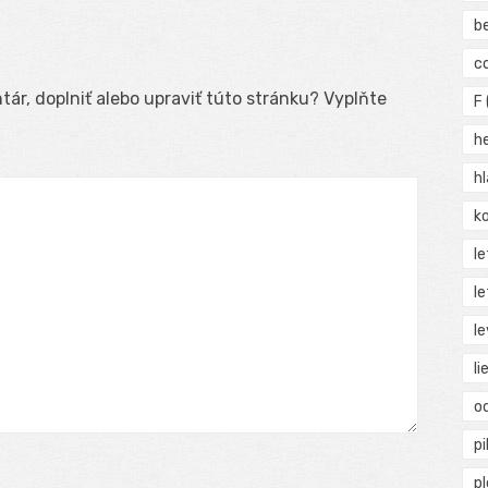
b
c
ár, doplniť alebo upraviť túto stránku? Vyplňte
F
h
h
ko
l
le
le
li
o
pi
p