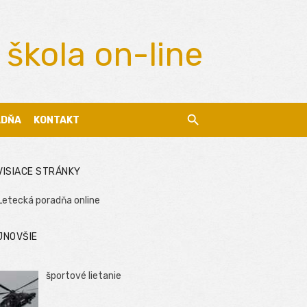
 škola on-line
ADŇA
KONTAKT
VISIACE STRÁNKY
Letecká poradňa online
JNOVŠIE
športové lietanie