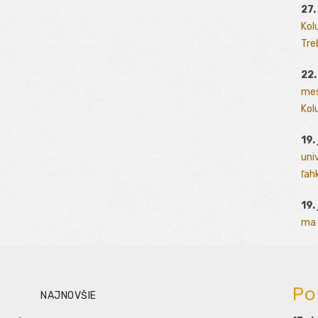
27.
Kol
Tre
22.
mes
Kolu
19.
uni
ľah
19.
ma 
Po
NAJNOVŠIE