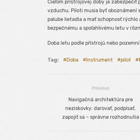
Cieľom prístrojovej doby je zabezpečiť
vzduchu. Piloti musia byť oboznámení 
palube lietadla a mať schopnosť rýchlo 
bezpečnému a spoľahlivému letu v rôz
Doba letu podle přístrojů nebo pozemní 
Tag:
Doba
Instrument
pilot
Previous
Navigácia
Previous
Navigačná architektúra pre
v
post:
neziskovky: darovať, podpísať,
článku
zapojiť sa – správne rozhodnutia