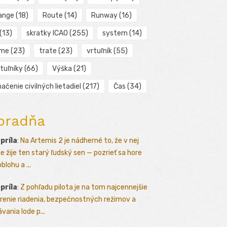
ange
(18)
Route
(14)
Runway
(16)
(13)
skratky ICAO
(255)
system
(14)
ime
(23)
trate
(23)
vrtuľník
(55)
tuľníky
(66)
Výška
(21)
ačenie civilných lietadiel
(217)
Čas
(34)
oradňa
apríla
:
Na Artemis 2 je nádherné to, že v nej
le žije ten starý ľudský sen — pozrieť sa hore
blohu a ...
apríla
:
Z pohľadu pilota je na tom najcennejšie
renie riadenia, bezpečnostných režimov a
vania lode p...