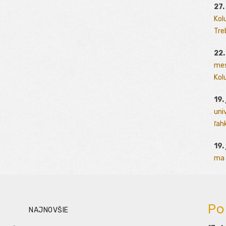
27.
Kol
Tre
22.
mes
Kolu
19.
uni
ľah
19.
ma 
Po
NAJNOVŠIE