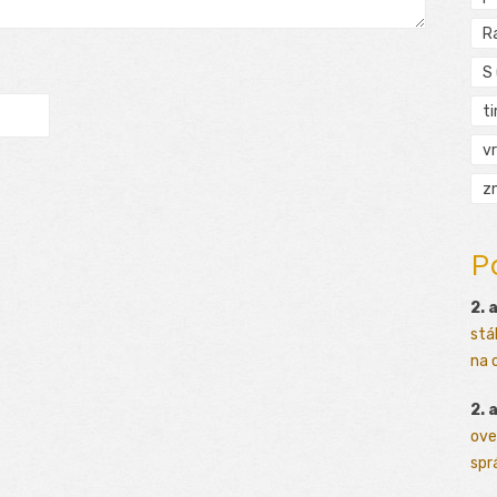
R
S
t
vr
zn
P
2. 
stá
na o
2. 
ove
sprá