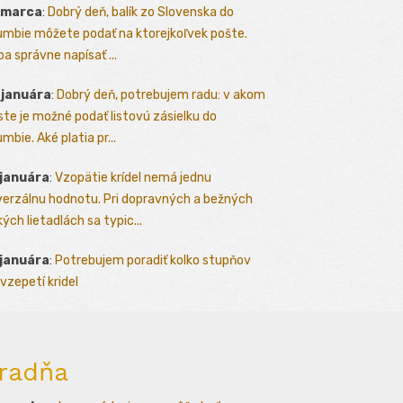
 marca
:
Dobrý deň, balík zo Slovenska do
umbie môžete podať na ktorejkoľvek pošte.
ba správne napísať ...
 januára
:
Dobrý deň, potrebujem radu: v akom
te je možné podať listovú zásielku do
mbie. Aké platia pr...
 januára
:
Vzopätie krídel nemá jednu
verzálnu hodnotu. Pri dopravných a bežných
kých lietadlách sa typic...
 januára
:
Potrebujem poradiť kolko stupňov
vzepetí kridel
radňa