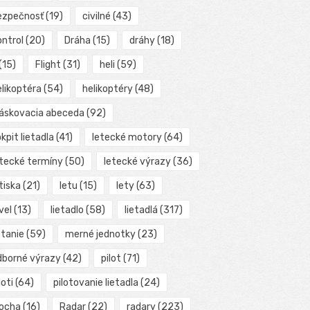
ezpečnosť
(19)
civilné
(43)
ontrol
(20)
Dráha
(15)
dráhy
(18)
(15)
Flight
(31)
heli
(59)
elikoptéra
(54)
helikoptéry
(48)
láskovacia abeceda
(92)
kpit lietadla
(41)
letecké motory
(64)
etecké termíny
(50)
letecké výrazy
(36)
tiska
(21)
letu
(15)
lety
(63)
vel
(13)
lietadlo
(58)
lietadlá
(317)
etanie
(59)
merné jednotky
(23)
dborné výrazy
(42)
pilot
(71)
loti
(64)
pilotovanie lietadla
(24)
locha
(16)
Radar
(22)
radary
(223)