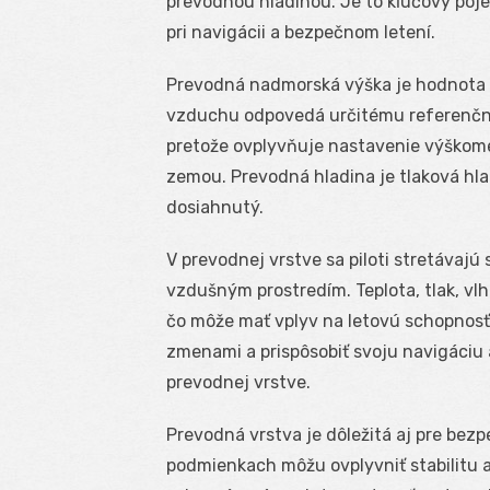
prevodnou hladinou. Je to kľúčový pojem
pri navigácii a bezpečnom letení.
Prevodná nadmorská výška je hodnota n
vzduchu odpovedá určitému referenčnému
pretože ovplyvňuje nastavenie výškom
zemou. Prevodná hladina je tlaková hlad
dosiahnutý.
V prevodnej vrstve sa piloti stretávaj
vzdušným prostredím. Teplota, tlak, vlh
čo môže mať vplyv na letovú schopnosť 
zmenami a prispôsobiť svoju navigáciu
prevodnej vrstve.
Prevodná vrstva je dôležitá aj pre bez
podmienkach môžu ovplyvniť stabilitu a 