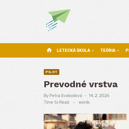
Skip
to
content
home
LETECKÁ ŠKOLA
TEÓRIA
P
PILOT
Prevodné vrstva
By
Petra Svobodová
Posted
14. 2. 2026
on
Time to Read:
-
words