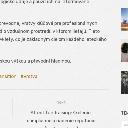
logické údaje a použiť ich na informované
revodnej vrstvy kľúčové pre profesionálnych
ti o vzdušnom prostredí, v ktorom lietajú. Tieto
é lety, čo je základným cieľom každého leteckého
skou výškou a převodní hladinou.
ansition
vrstva
Next
Next
Street fundraising: školenie,
TÉ
post:
compliance a riadenie reputácie
ai