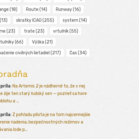
ange
(18)
Route
(14)
Runway
(16)
(13)
skratky ICAO
(255)
system
(14)
ime
(23)
trate
(23)
vrtuľník
(55)
tuľníky
(66)
Výška
(21)
ačenie civilných lietadiel
(217)
Čas
(34)
oradňa
apríla
:
Na Artemis 2 je nádherné to, že v nej
le žije ten starý ľudský sen — pozrieť sa hore
blohu a ...
apríla
:
Z pohľadu pilota je na tom najcennejšie
renie riadenia, bezpečnostných režimov a
vania lode p...