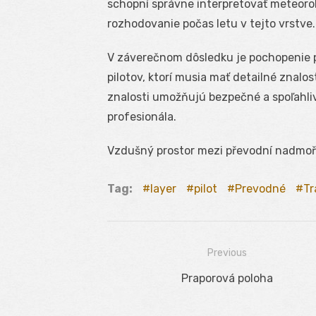
schopní správne interpretovať meteoro
rozhodovanie počas letu v tejto vrstve.
V záverečnom dôsledku je pochopenie p
pilotov, ktorí musia mať detailné znalos
znalosti umožňujú bezpečné a spoľahliv
profesionála.
Vzdušný prostor mezi převodní nadmoř
Tag:
layer
pilot
Prevodné
Tr
Previous
Navigácia
Previous
Praporová poloha
v
post: