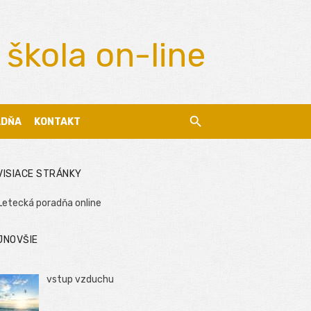
 škola on-line
ADŇA
KONTAKT
VISIACE STRÁNKY
Letecká poradňa online
JNOVŠIE
vstup vzduchu