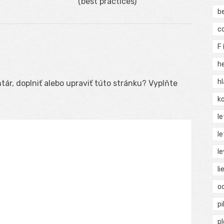
(best practices)
b
c
F
h
h
ár, doplniť alebo upraviť túto stránku? Vyplňte
ko
l
le
le
li
o
pi
p