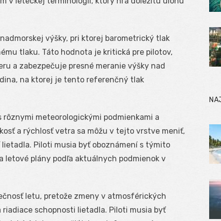
 v leteckej terminológii, ktorý hrá dôležitú úlohu
admorskej výšky, pri ktorej barometrický tlak
 tlaku. Táto hodnota je kritická pre pilotov,
eru a zabezpečuje presné meranie výšky nad
ina, na ktorej je tento referenčný tlak
NA
ú s rôznymi meteorologickými podmienkami a
kosť a rýchlosť vetra sa môžu v tejto vrstve meniť,
lietadla. Piloti musia byť oboznámení s týmito
 a letové plány podľa aktuálnych podmienok v
pečnosť letu, pretože zmeny v atmosférických
riadiace schopnosti lietadla. Piloti musia byť