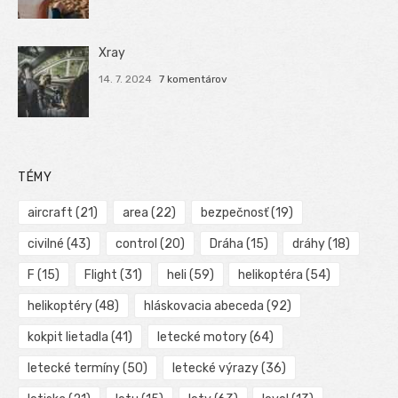
Xray
14. 7. 2024
7 komentárov
TÉMY
aircraft
(21)
area
(22)
bezpečnosť
(19)
civilné
(43)
control
(20)
Dráha
(15)
dráhy
(18)
F
(15)
Flight
(31)
heli
(59)
helikoptéra
(54)
helikoptéry
(48)
hláskovacia abeceda
(92)
kokpit lietadla
(41)
letecké motory
(64)
letecké termíny
(50)
letecké výrazy
(36)