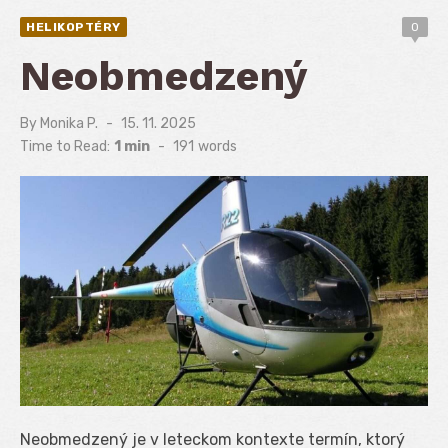
HELIKOPTÉRY
0
Neobmedzený
By
Monika P.
Posted
15. 11. 2025
on
Time to Read:
1 min
-
191
words
Neobmedzený je v leteckom kontexte termín, ktorý