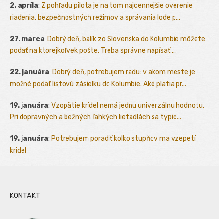
2. apríla
:
Z pohľadu pilota je na tom najcennejšie overenie
riadenia, bezpečnostných režimov a správania lode p...
27. marca
:
Dobrý deň, balík zo Slovenska do Kolumbie môžete
podať na ktorejkoľvek pošte. Treba správne napísať ...
22. januára
:
Dobrý deň, potrebujem radu: v akom meste je
možné podať listovú zásielku do Kolumbie. Aké platia pr...
19. januára
:
Vzopätie krídel nemá jednu univerzálnu hodnotu.
Pri dopravných a bežných ľahkých lietadlách sa typic...
19. januára
:
Potrebujem poradiť kolko stupňov ma vzepetí
kridel
KONTAKT