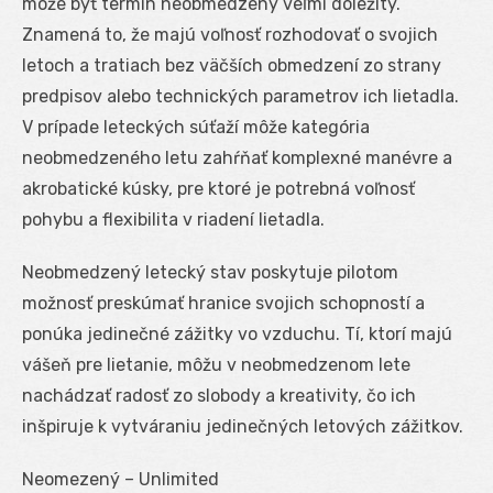
môže byť termín neobmedzený veľmi dôležitý.
Znamená to, že majú voľnosť rozhodovať o svojich
letoch a tratiach bez väčších obmedzení zo strany
predpisov alebo technických parametrov ich lietadla.
V prípade leteckých súťaží môže kategória
neobmedzeného letu zahŕňať komplexné manévre a
akrobatické kúsky, pre ktoré je potrebná voľnosť
pohybu a flexibilita v riadení lietadla.
Neobmedzený letecký stav poskytuje pilotom
možnosť preskúmať hranice svojich schopností a
ponúka jedinečné zážitky vo vzduchu. Tí, ktorí majú
vášeň pre lietanie, môžu v neobmedzenom lete
nachádzať radosť zo slobody a kreativity, čo ich
inšpiruje k vytváraniu jedinečných letových zážitkov.
Neomezený – Unlimited