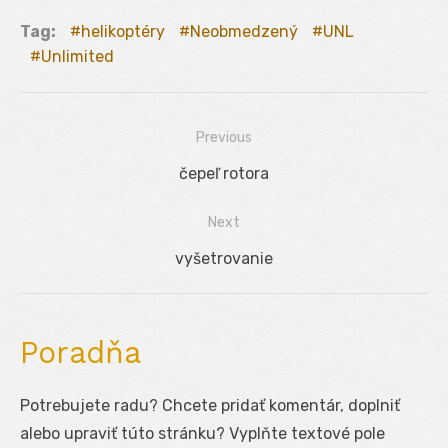
Tag:
helikoptéry
Neobmedzený
UNL
Unlimited
Previous
Navigácia
Previous
čepeľ rotora
v
post:
Next
článku
Next
vyšetrovanie
post:
Poradňa
Potrebujete radu? Chcete pridať komentár, doplniť
alebo upraviť túto stránku? Vyplňte textové pole