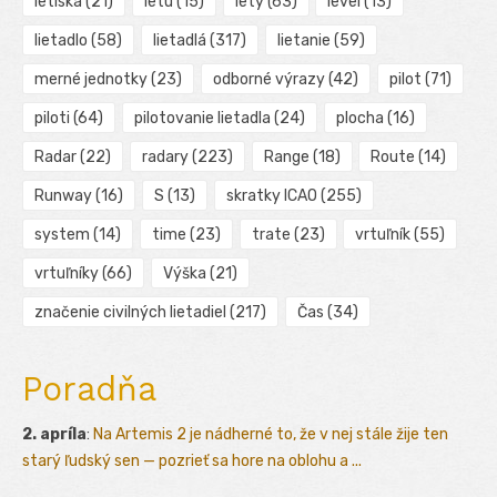
letiska
(21)
letu
(15)
lety
(63)
level
(13)
lietadlo
(58)
lietadlá
(317)
lietanie
(59)
merné jednotky
(23)
odborné výrazy
(42)
pilot
(71)
piloti
(64)
pilotovanie lietadla
(24)
plocha
(16)
Radar
(22)
radary
(223)
Range
(18)
Route
(14)
Runway
(16)
S
(13)
skratky ICAO
(255)
system
(14)
time
(23)
trate
(23)
vrtuľník
(55)
vrtuľníky
(66)
Výška
(21)
značenie civilných lietadiel
(217)
Čas
(34)
Poradňa
2. apríla
:
Na Artemis 2 je nádherné to, že v nej stále žije ten
starý ľudský sen — pozrieť sa hore na oblohu a ...