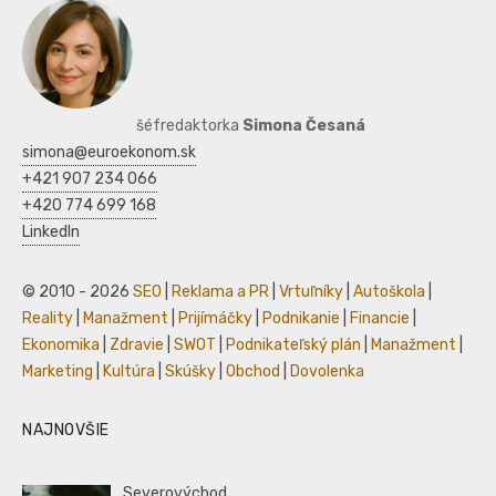
šéfredaktorka
Simona Česaná
simona@euroekonom.sk
+421 907 234 066
+420 774 699 168
LinkedIn
© 2010 - 2026
SEO
|
Reklama a PR
|
Vrtuľníky
|
Autoškola
|
Reality
|
Manažment
|
Prijímáčky
|
Podnikanie
|
Financie
|
Ekonomika
|
Zdravie
|
SWOT
|
Podnikateľský plán
|
Manažment
|
Marketing
|
Kultúra
|
Skúšky
|
Obchod
|
Dovolenka
NAJNOVŠIE
Severovýchod