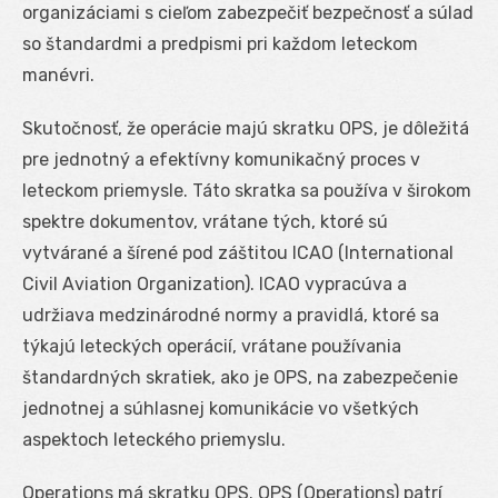
organizáciami s cieľom zabezpečiť bezpečnosť a súlad
so štandardmi a predpismi pri každom leteckom
manévri.
Skutočnosť, že operácie majú skratku OPS, je dôležitá
pre jednotný a efektívny komunikačný proces v
leteckom priemysle. Táto skratka sa používa v širokom
spektre dokumentov, vrátane tých, ktoré sú
vytvárané a šírené pod záštitou ICAO (International
Civil Aviation Organization). ICAO vypracúva a
udržiava medzinárodné normy a pravidlá, ktoré sa
týkajú leteckých operácií, vrátane používania
štandardných skratiek, ako je OPS, na zabezpečenie
jednotnej a súhlasnej komunikácie vo všetkých
aspektoch leteckého priemyslu.
Operations má skratku OPS. OPS (Operations) patrí