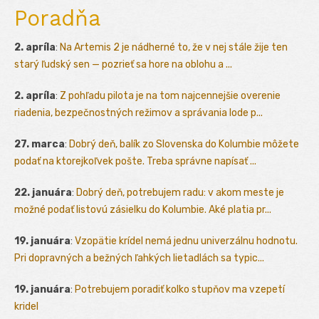
Poradňa
2. apríla
:
Na Artemis 2 je nádherné to, že v nej stále žije ten
starý ľudský sen — pozrieť sa hore na oblohu a ...
2. apríla
:
Z pohľadu pilota je na tom najcennejšie overenie
riadenia, bezpečnostných režimov a správania lode p...
27. marca
:
Dobrý deň, balík zo Slovenska do Kolumbie môžete
podať na ktorejkoľvek pošte. Treba správne napísať ...
22. januára
:
Dobrý deň, potrebujem radu: v akom meste je
možné podať listovú zásielku do Kolumbie. Aké platia pr...
19. januára
:
Vzopätie krídel nemá jednu univerzálnu hodnotu.
Pri dopravných a bežných ľahkých lietadlách sa typic...
19. januára
:
Potrebujem poradiť kolko stupňov ma vzepetí
kridel