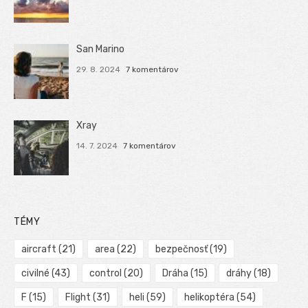
San Marino
29. 8. 2024
7 komentárov
Xray
14. 7. 2024
7 komentárov
TÉMY
aircraft
(21)
area
(22)
bezpečnosť
(19)
civilné
(43)
control
(20)
Dráha
(15)
dráhy
(18)
F
(15)
Flight
(31)
heli
(59)
helikoptéra
(54)