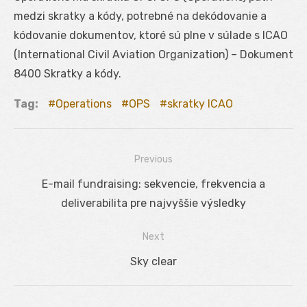
medzi skratky a kódy, potrebné na dekódovanie a
kódovanie dokumentov, ktoré sú plne v súlade s ICAO
(International Civil Aviation Organization) – Dokument
8400 Skratky a kódy.
Tag:
Operations
OPS
skratky ICAO
Previous
Navigácia
Previous
E-mail fundraising: sekvencie, frekvencia a
v
post:
deliverabilita pre najvyššie výsledky
článku
Next
Next
Sky clear
post: