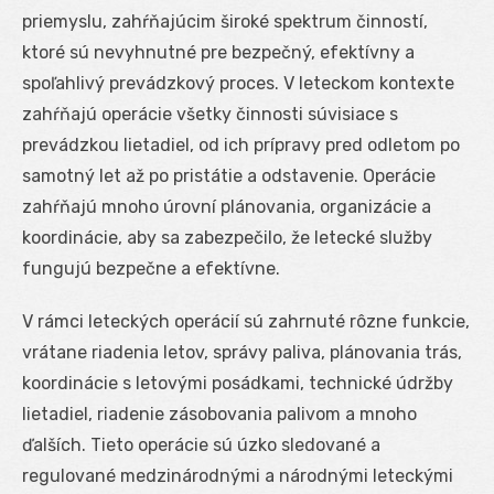
priemyslu, zahŕňajúcim široké spektrum činností,
ktoré sú nevyhnutné pre bezpečný, efektívny a
spoľahlivý prevádzkový proces. V leteckom kontexte
zahŕňajú operácie všetky činnosti súvisiace s
prevádzkou lietadiel, od ich prípravy pred odletom po
samotný let až po pristátie a odstavenie. Operácie
zahŕňajú mnoho úrovní plánovania, organizácie a
koordinácie, aby sa zabezpečilo, že letecké služby
fungujú bezpečne a efektívne.
V rámci leteckých operácií sú zahrnuté rôzne funkcie,
vrátane riadenia letov, správy paliva, plánovania trás,
koordinácie s letovými posádkami, technické údržby
lietadiel, riadenie zásobovania palivom a mnoho
ďalších. Tieto operácie sú úzko sledované a
regulované medzinárodnými a národnými leteckými