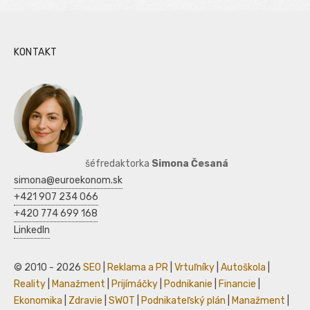
KONTAKT
šéfredaktorka
Simona Česaná
simona@euroekonom.sk
+421 907 234 066
+420 774 699 168
LinkedIn
© 2010 - 2026
SEO
|
Reklama a PR
|
Vrtuľníky
|
Autoškola
|
Reality
|
Manažment
|
Prijímáčky
|
Podnikanie
|
Financie
|
Ekonomika
|
Zdravie
|
SWOT
|
Podnikateľský plán
|
Manažment
|