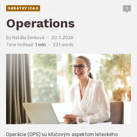
SKRATKY ICAO
0
Operations
By
Natália Šimková
Posted
20. 1. 2026
on
Time to Read:
1 min
-
221
words
Operácie (OPS) sú kľúčovým aspektom leteckého