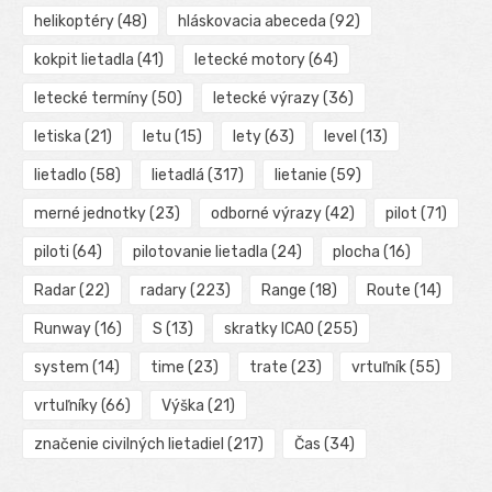
helikoptéry
(48)
hláskovacia abeceda
(92)
kokpit lietadla
(41)
letecké motory
(64)
letecké termíny
(50)
letecké výrazy
(36)
letiska
(21)
letu
(15)
lety
(63)
level
(13)
lietadlo
(58)
lietadlá
(317)
lietanie
(59)
merné jednotky
(23)
odborné výrazy
(42)
pilot
(71)
piloti
(64)
pilotovanie lietadla
(24)
plocha
(16)
Radar
(22)
radary
(223)
Range
(18)
Route
(14)
Runway
(16)
S
(13)
skratky ICAO
(255)
system
(14)
time
(23)
trate
(23)
vrtuľník
(55)
vrtuľníky
(66)
Výška
(21)
značenie civilných lietadiel
(217)
Čas
(34)