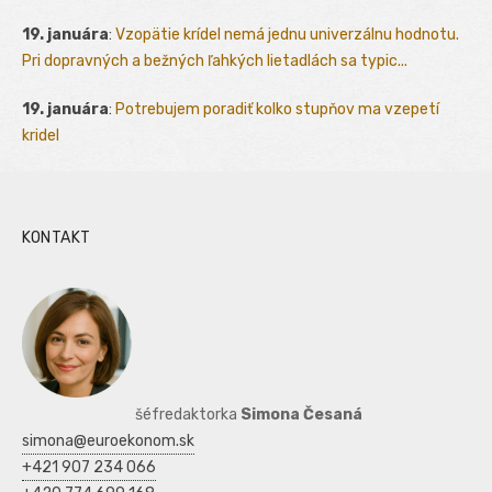
19. januára
:
Vzopätie krídel nemá jednu univerzálnu hodnotu.
Pri dopravných a bežných ľahkých lietadlách sa typic...
19. januára
:
Potrebujem poradiť kolko stupňov ma vzepetí
kridel
KONTAKT
šéfredaktorka
Simona Česaná
simona@euroekonom.sk
+421 907 234 066