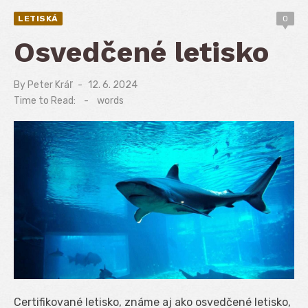
LETISKÁ
0
Osvedčené letisko
By
Peter Kráľ
Posted
12. 6. 2024
on
Time to Read:
-
words
Certifikované letisko, známe aj ako osvedčené letisko,