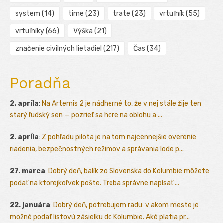
system
(14)
time
(23)
trate
(23)
vrtuľník
(55)
vrtuľníky
(66)
Výška
(21)
značenie civilných lietadiel
(217)
Čas
(34)
Poradňa
2. apríla
:
Na Artemis 2 je nádherné to, že v nej stále žije ten
starý ľudský sen — pozrieť sa hore na oblohu a ...
2. apríla
:
Z pohľadu pilota je na tom najcennejšie overenie
riadenia, bezpečnostných režimov a správania lode p...
27. marca
:
Dobrý deň, balík zo Slovenska do Kolumbie môžete
podať na ktorejkoľvek pošte. Treba správne napísať ...
22. januára
:
Dobrý deň, potrebujem radu: v akom meste je
možné podať listovú zásielku do Kolumbie. Aké platia pr...