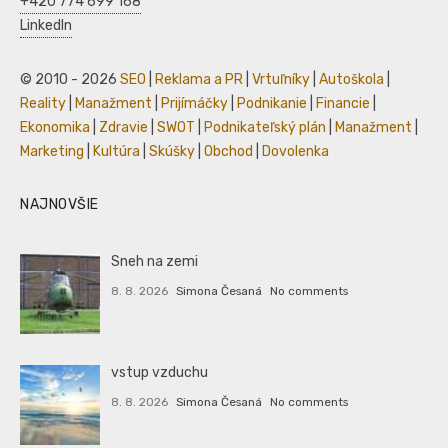
+420 774 699 168
LinkedIn
© 2010 - 2026
SEO
|
Reklama a PR
|
Vrtuľníky
|
Autoškola
|
Reality
|
Manažment
|
Prijímáčky
|
Podnikanie
|
Financie
|
Ekonomika
|
Zdravie
|
SWOT
|
Podnikateľský plán
|
Manažment
|
Marketing
|
Kultúra
|
Skúšky
|
Obchod
|
Dovolenka
NAJNOVŠIE
Sneh na zemi
8. 8. 2026
Simona Česaná
No comments
vstup vzduchu
8. 8. 2026
Simona Česaná
No comments