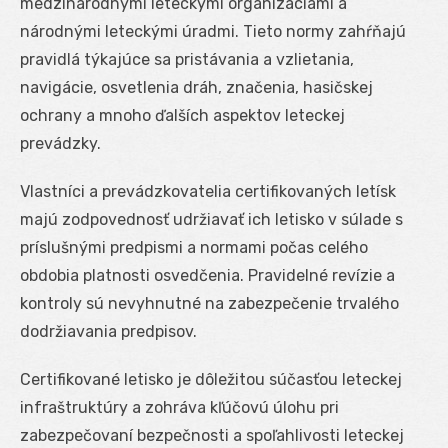
medzinárodnými leteckými organizáciami a
národnými leteckými úradmi. Tieto normy zahŕňajú
pravidlá týkajúce sa pristávania a vzlietania,
navigácie, osvetlenia dráh, značenia, hasičskej
ochrany a mnoho ďalších aspektov leteckej
prevádzky.
Vlastníci a prevádzkovatelia certifikovaných letísk
majú zodpovednosť udržiavať ich letisko v súlade s
príslušnými predpismi a normami počas celého
obdobia platnosti osvedčenia. Pravidelné revízie a
kontroly sú nevyhnutné na zabezpečenie trvalého
dodržiavania predpisov.
Certifikované letisko je dôležitou súčasťou leteckej
infraštruktúry a zohráva kľúčovú úlohu pri
zabezpečovaní bezpečnosti a spoľahlivosti leteckej