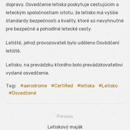
dopravy. Osvedčenie letiska poskytuje cestujúcim a
leteckým spoločnostiam istotu, že letisko má vyššie
štandardy bezpečnosti a kvality, ktoré sú nevyhnutné
pre bezpečné a pohodlné letecké cesty.
Letiště, jehož provozovateli bylo uděleno Osvědčení
letiště.
Letisko, na prevádzku ktorého bolo prevádzkovateľovi
vydané osvedčenie.
Tag:
aerodrome
Certified
letiska
Letisko
Osvedčené
Previous
Navigácia
Previous
Letiskový maják