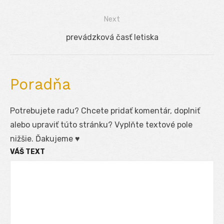
v
post:
Next
článku
Next
prevádzková časť letiska
post:
Poradňa
Potrebujete radu? Chcete pridať komentár, doplniť
alebo upraviť túto stránku? Vyplňte textové pole
nižšie. Ďakujeme ♥
VÁŠ TEXT