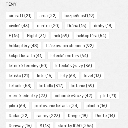
TÉMY
aircraft
(21)
area
(22)
bezpečnosť
(19)
civilné
(43)
control
(20)
Dráha
(15)
dráhy
(18)
F
(15)
Flight
(31)
heli
(59)
helikoptéra
(54)
helikoptéry
(48)
hláskovacia abeceda
(92)
kokpit lietadla
(41)
letecké motory
(64)
letecké termíny
(50)
letecké výrazy
(36)
letiska
(21)
letu
(15)
lety
(63)
level
(13)
lietadlo
(58)
lietadlá
(317)
lietanie
(59)
merné jednotky
(23)
odborné výrazy
(42)
pilot
(71)
piloti
(64)
pilotovanie lietadla
(24)
plocha
(16)
Radar
(22)
radary
(223)
Range
(18)
Route
(14)
Runway
(16)
S
(13)
skratky ICAO
(255)