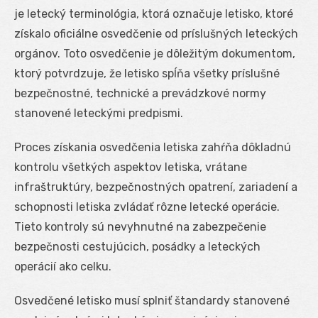
je letecký terminológia, ktorá označuje letisko, ktoré
získalo oficiálne osvedčenie od príslušných leteckých
orgánov. Toto osvedčenie je dôležitým dokumentom,
ktorý potvrdzuje, že letisko spĺňa všetky príslušné
bezpečnostné, technické a prevádzkové normy
stanovené leteckými predpismi.
Proces získania osvedčenia letiska zahŕňa dôkladnú
kontrolu všetkých aspektov letiska, vrátane
infraštruktúry, bezpečnostných opatrení, zariadení a
schopnosti letiska zvládať rôzne letecké operácie.
Tieto kontroly sú nevyhnutné na zabezpečenie
bezpečnosti cestujúcich, posádky a leteckých
operácií ako celku.
Osvedčené letisko musí splniť štandardy stanovené