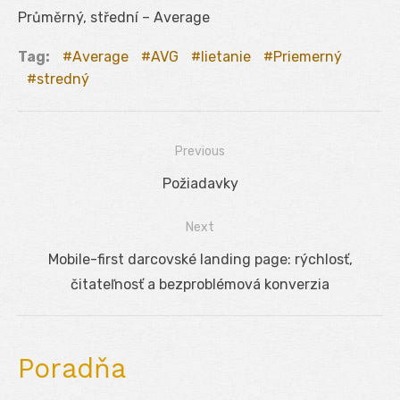
Průměrný, střední – Average
Tag:
Average
AVG
lietanie
Priemerný
stredný
Previous
Navigácia
Previous
Požiadavky
v
post:
Next
článku
Next
Mobile-first darcovské landing page: rýchlosť,
post:
čitateľnosť a bezproblémová konverzia
Poradňa