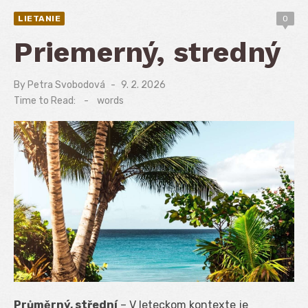
LIETANIE
0
Priemerný, stredný
By
Petra Svobodová
Posted
9. 2. 2026
on
Time to Read:
-
words
Průměrný, střední
– V leteckom kontexte je