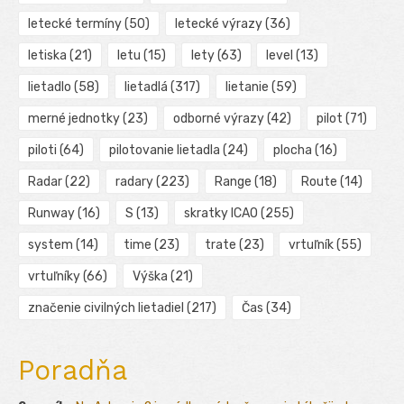
letecké termíny
(50)
letecké výrazy
(36)
letiska
(21)
letu
(15)
lety
(63)
level
(13)
lietadlo
(58)
lietadlá
(317)
lietanie
(59)
merné jednotky
(23)
odborné výrazy
(42)
pilot
(71)
piloti
(64)
pilotovanie lietadla
(24)
plocha
(16)
Radar
(22)
radary
(223)
Range
(18)
Route
(14)
Runway
(16)
S
(13)
skratky ICAO
(255)
system
(14)
time
(23)
trate
(23)
vrtuľník
(55)
vrtuľníky
(66)
Výška
(21)
značenie civilných lietadiel
(217)
Čas
(34)
Poradňa