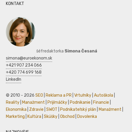
KONTAKT
šéfredaktorka
Simona Česaná
simona@euroekonom.sk
+421 907 234 066
+420 774 699 168
LinkedIn
© 2010 - 2026
SEO
|
Reklama a PR
|
Vrtuľníky
|
Autoškola
|
Reality
|
Manažment
|
Prijímáčky
|
Podnikanie
|
Financie
|
Ekonomika
|
Zdravie
|
SWOT
|
Podnikateľský plán
|
Manažment
|
Marketing
|
Kultúra
|
Skúšky
|
Obchod
|
Dovolenka