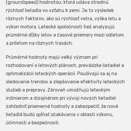
(groundspeed) hodnotou, ktorá udáva strednú
rýchlosť lietadla vo vzťahu k zemi. Je to výsledek
rôznych faktorov, ako sú rýchlosť vetra, výška letu a
výkon motora. Letecké spoločnosti tiež analyzujú
průměrné dĺžky letov a časové priemery mezi odletom
a príletom na rôznych trasách.
Průměrné hodnoty majú veľký význam pri
rozhodovaní o letových plánoch, prevádzke lietadiel a
optimalizácii leteckých operácií. Používajú sa aj na
sledovanie trendov a zlepšovanie efektivity leteckých
služieb a prepravy. Zároveň umožňujú leteckým
inžinierom a dizajnérom pri vývoji nových lietadiel
zohľadniť priemerné hodnoty a zabezpečiť, že nové
lietadlá budú spĺňať očakávania v oblasti výkonu,
účinnosti a bezpečnosti.