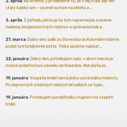
2. apríla
:
Na Artemis 2 je nádherné to, že v nej stále žije ten
starý ľudský sen — pozrieť sa hore na oblohu a ...
2. apríla
:
Z pohľadu pilota je na tom najcennejšie overenie
riadenia, bezpečnostných režimov a správania lode p...
27. marca
:
Dobrý deň, balík zo Slovenska do Kolumbie môžete
podať na ktorejkoľvek pošte. Treba správne napísať ...
22. januára
:
Dobrý deň, potrebujem radu: v akom meste je
možné podať listovú zásielku do Kolumbie. Aké platia pr...
19. januára
:
Vzopätie krídel nemá jednu univerzálnu hodnotu.
Pri dopravných a bežných ľahkých lietadlách sa typic...
19. januára
:
Potrebujem poradiť kolko stupňov ma vzepetí
kridel