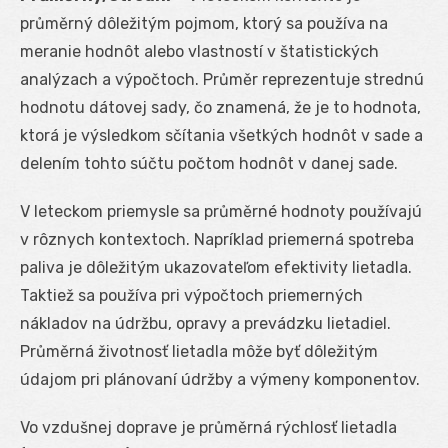
průměrný dôležitým pojmom, ktorý sa používa na
meranie hodnôt alebo vlastností v štatistických
analýzach a výpočtoch. Průměr reprezentuje strednú
hodnotu dátovej sady, čo znamená, že je to hodnota,
ktorá je výsledkom sčítania všetkých hodnôt v sade a
delením tohto súčtu počtom hodnôt v danej sade.
V leteckom priemysle sa průměrné hodnoty používajú
v rôznych kontextoch. Napríklad priemerná spotreba
paliva je dôležitým ukazovateľom efektivity lietadla.
Taktiež sa používa pri výpočtoch priemerných
nákladov na údržbu, opravy a prevádzku lietadiel.
Průměrná životnosť lietadla môže byť dôležitým
údajom pri plánovaní údržby a výmeny komponentov.
Vo vzdušnej doprave je průměrná rýchlosť lietadla