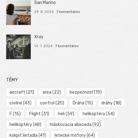
San Marino
29. 8. 2024
7 komentárov
Xray
14. 7. 2024
7 komentárov
TÉMY
aircraft
(21)
area
(22)
bezpečnosť
(19)
civilné
(43)
control
(20)
Dráha
(15)
dráhy
(18)
F
(15)
Flight
(31)
heli
(59)
helikoptéra
(54)
helikoptéry
(48)
hláskovacia abeceda
(92)
kokpit lietadla
(41)
letecké motory
(64)