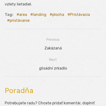
vzlety lietadiel.
Tag:
area
landing
plocha
Pristávacia
pristávanie
Previous
Navigácia
Previous
Zakázaná
v
post:
Next
článku
Next
glisádní zrkadlo
post:
Poradňa
Potrebujete radu? Chcete pridať komentár, doplniť