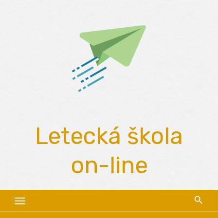
Skip
to
content
Letecká škola
on-line