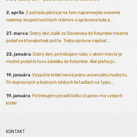
2. apríla
:
Z pohľadu pilota je na tom najcennejšie overenie
riadenia, bezpečnostných režimov a správania lode p...
27. marca
:
Dobrý deň, balík zo Slovenska do Kolumbie môžete
podať na ktorejkoľvek pošte. Treba správne napísať ...
22. januára
:
Dobrý deň, potrebujem radu: v akom meste je
možné podať listovú zásielku do Kolumbie. Aké platia pr...
19. januára
:
Vzopätie krídel nemá jednu univerzálnu hodnotu.
Pri dopravných a bežných ľahkých lietadlách sa typic...
19. januára
:
Potrebujem poradiť kolko stupňov ma vzepetí
kridel
KONTAKT