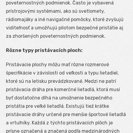
poveternostných podmienok. Často je vybavená
prístrojovými systémami, ako sú svetlomety,
rádiomajáky a iné navigačné pomôcky, ktoré zvyšujú
viditeľnosť a umožňujú pilotom bezpečné pristátie aj
za zhoršených poveternostných podmienok.
Rôzne typy pristávacích ploch:
Pristávacie plochy môžu mať rôzne rozmerové
špecifikácie v závislosti od veľkosti a typu lietadiel,
ktoré sú na letisku prevádzkované. Medzi ne patrí
pristávacia dráha pre komerčné lietadlá, ktorá musí
byť dostatočne dlhá na umožnenie bezpečného
pristátia pre veľké lietadlá. Existujú tiež krátke
pristávacie dráhy určené pre menšie športové lietadlá
a vrtuľníky. Každá z týchto pristávacích plôch je
prísne označená a značená podľa medzinárodných