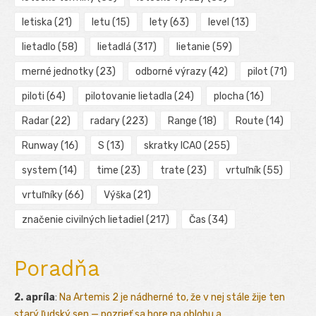
letiska
(21)
letu
(15)
lety
(63)
level
(13)
lietadlo
(58)
lietadlá
(317)
lietanie
(59)
merné jednotky
(23)
odborné výrazy
(42)
pilot
(71)
piloti
(64)
pilotovanie lietadla
(24)
plocha
(16)
Radar
(22)
radary
(223)
Range
(18)
Route
(14)
Runway
(16)
S
(13)
skratky ICAO
(255)
system
(14)
time
(23)
trate
(23)
vrtuľník
(55)
vrtuľníky
(66)
Výška
(21)
značenie civilných lietadiel
(217)
Čas
(34)
Poradňa
2. apríla
:
Na Artemis 2 je nádherné to, že v nej stále žije ten
starý ľudský sen — pozrieť sa hore na oblohu a ...