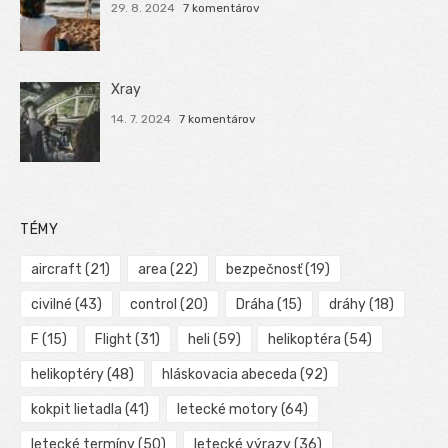
29. 8. 2024
7 komentárov
Xray
14. 7. 2024
7 komentárov
TÉMY
aircraft
(21)
area
(22)
bezpečnosť
(19)
civilné
(43)
control
(20)
Dráha
(15)
dráhy
(18)
F
(15)
Flight
(31)
heli
(59)
helikoptéra
(54)
helikoptéry
(48)
hláskovacia abeceda
(92)
kokpit lietadla
(41)
letecké motory
(64)
letecké termíny
(50)
letecké výrazy
(36)