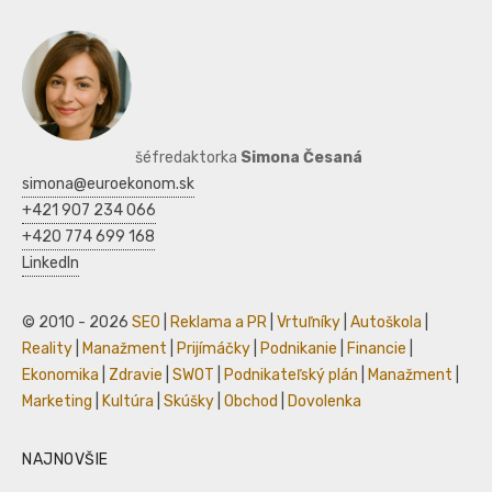
šéfredaktorka
Simona Česaná
simona@euroekonom.sk
+421 907 234 066
+420 774 699 168
LinkedIn
© 2010 - 2026
SEO
|
Reklama a PR
|
Vrtuľníky
|
Autoškola
|
Reality
|
Manažment
|
Prijímáčky
|
Podnikanie
|
Financie
|
Ekonomika
|
Zdravie
|
SWOT
|
Podnikateľský plán
|
Manažment
|
Marketing
|
Kultúra
|
Skúšky
|
Obchod
|
Dovolenka
NAJNOVŠIE