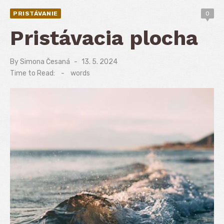
PRISTÁVANIE
0
Pristávacia plocha
By
Simona Česaná
Posted
13. 5. 2024
on
Time to Read:
-
words