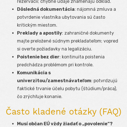
rezervácií; chybné údaje znamenajú odklad.
Dôsledná dokumentácia
: nájomná zmluva a
potvrdenie vlastníka ubytovania sú často
kritickým miestom.
Preklady a apostily
: zahraničné dokumenty
majte preložené súdnym prekladateľom; vopred
si overte požiadavky na legalizáciu.
Poistenie bez dier
: kontinuita poistenia
predchádza problémom pri kontrole.
Komunikácia s
univerzitou/zamestnávateľom
: potvrdzujú
faktické trvanie účelu pobytu (štúdium/práca),
čo zrýchľuje konanie.
Často kladené otázky (FAQ)
Musí občan EÚ vždy žiadať o „povolenie“?