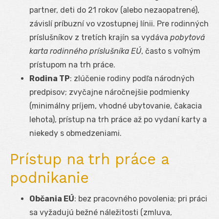
partner, deti do 21 rokov (alebo nezaopatrené),
závislí príbuzní vo vzostupnej línii. Pre rodinných
príslušníkov z tretích krajín sa vydáva
pobytová
karta rodinného príslušníka EÚ
, často s voľným
prístupom na trh práce.
Rodina TP
: zlúčenie rodiny podľa národných
predpisov; zvyčajne náročnejšie podmienky
(minimálny príjem, vhodné ubytovanie, čakacia
lehota), prístup na trh práce až po vydaní karty a
niekedy s obmedzeniami.
Prístup na trh práce a
podnikanie
Občania EÚ
: bez pracovného povolenia; pri práci
sa vyžadujú bežné náležitosti (zmluva,