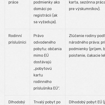
práce
podmienky ako
karta, sezónna prác
domáci po
pre výskumníkov).
registrácii (ak
sa vyžaduje).
Rodinní
Právo
Zlúčenie rodiny pod
príslušníci
odvodeného
národného práva; pr
pobytu; občania
podmienky (príjem, 
mimo EÚ
poistenie, čakacie le
dostávajú
„pobytovú
kartu
rodinného
príslušníka EÚ“.
Dlhodobý
Trvalý pobyt po
Dlhodobý pobyt EÚ (