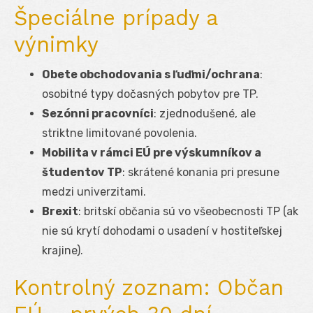
Špeciálne prípady a
výnimky
Obete obchodovania s ľuďmi/ochrana
:
osobitné typy dočasných pobytov pre TP.
Sezónni pracovníci
: zjednodušené, ale
striktne limitované povolenia.
Mobilita v rámci EÚ pre výskumníkov a
študentov TP
: skrátené konania pri presune
medzi univerzitami.
Brexit
: britskí občania sú vo všeobecnosti TP (ak
nie sú krytí dohodami o usadení v hostiteľskej
krajine).
Kontrolný zoznam: Občan