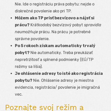
Nie. Ide o registráciu práva pobytu; nejde o
diskrečné povolenie ako pri TP.
Môžem ako TP prísť bezvízovo a nájsť si
prácu?
Krátkodobý bezvízový pobyt
spravidla
neumožňuje
prácu. Na prácu je potrebné
správne povolenie.
Po 5 rokoch získam automaticky trvalý
pobyt?
Nie automaticky. Treba preukázať
nepretržitosť
a splnené podmienky (EÚ/TP
režimy sa líšia).
Je ohlásenie adresy to isté ako registrácia
pobytu?
Nie. Ohlásenie adresy je miestna
evidencia, registrácia/ povolenie je imigračná
vec.
Poznajte svoj režim a