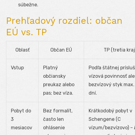
súbežne.
Prehľadový rozdiel: občan
EÚ vs. TP
Oblasť
Občan EÚ
TP (tretia kraj
Vstup
Platný
Podľa štátnej prísluš
občiansky
vízová povinnosť al
preukaz alebo
bezvízový styk max
pas; bez víza.
dní.
Pobyt do
Bez formalít,
Krátkodobý pobyt v
3
často len
Schengene (C
mesiacov
ohlásenie
vízum/bezvízovo) –