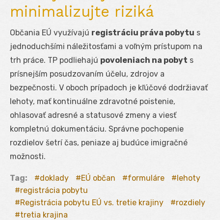
minimalizujte riziká
Občania EÚ využívajú
registráciu práva pobytu
s
jednoduchšími náležitosťami a voľným prístupom na
trh práce. TP podliehajú
povoleniach na pobyt
s
prísnejším posudzovaním účelu, zdrojov a
bezpečnosti. V oboch prípadoch je kľúčové dodržiavať
lehoty, mať kontinuálne zdravotné poistenie,
ohlasovať adresné a statusové zmeny a viesť
kompletnú dokumentáciu. Správne pochopenie
rozdielov šetrí čas, peniaze aj budúce imigračné
možnosti.
Tag:
doklady
EÚ občan
formuláre
lehoty
registrácia pobytu
Registrácia pobytu EÚ vs. tretie krajiny
rozdiely
tretia krajina