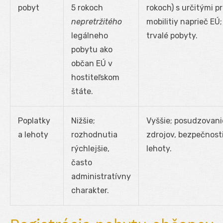
pobyt
5 rokoch
rokoch) s určitými p
nepretržitého
mobilitiy naprieč EÚ
legálneho
trvalé pobyty.
pobytu ako
občan EÚ v
hostiteľskom
štáte.
Poplatky
Nižšie;
Vyššie; posudzovani
a lehoty
rozhodnutia
zdrojov, bezpečnosti
rýchlejšie,
lehoty.
často
administratívny
charakter.