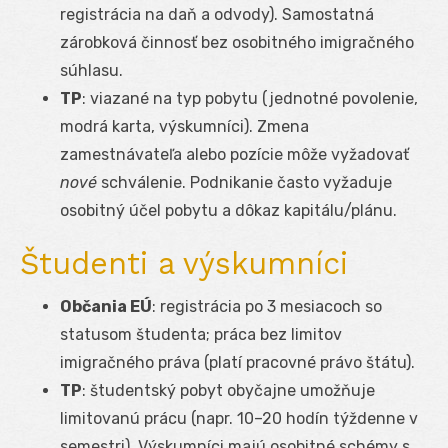
registrácia na daň a odvody). Samostatná
zárobková činnosť bez osobitného imigračného
súhlasu.
TP
: viazané na typ pobytu (jednotné povolenie,
modrá karta, výskumníci). Zmena
zamestnávateľa alebo pozície môže vyžadovať
nové
schválenie. Podnikanie často vyžaduje
osobitný účel pobytu a dôkaz kapitálu/plánu.
Študenti a výskumníci
Občania EÚ
: registrácia po 3 mesiacoch so
statusom študenta; práca bez limitov
imigračného práva (platí pracovné právo štátu).
TP
: študentský pobyt obyčajne umožňuje
limitovanú prácu (napr. 10–20 hodín týždenne v
semestri). Výskumníci majú osobitné schémy s