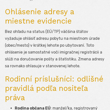
Ohlásenie adresy a
miestne evidencie
Bez ohľadu na status (EÚ/TP) väčšina štátov
vyžaduje ohlásiť adresu pobytu na miestnom úrade
(obec/mesto) v krátkej lehote po ubytovaní. Toto
ohlásenie je samostatné voči imigračnej registrácii a
slúži na doručovanie pošty a štatistiku. Zmena adresy
sa rovnako ohlasuje v stanovenej lehote.
Rodinní príslušníci: odlišné
pravidlá podľa nositeľa
práva
Rodina občana EÚ
: manžel/ka, registrovaný