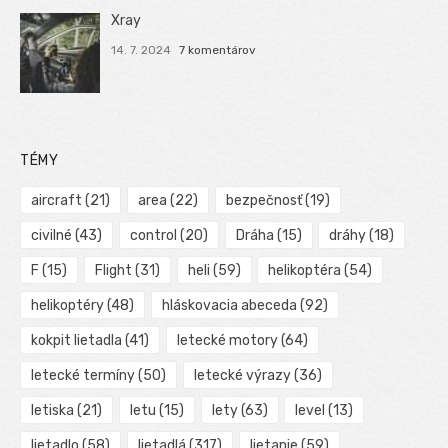
Xray
14. 7. 2024
7 komentárov
TÉMY
aircraft
(21)
area
(22)
bezpečnosť
(19)
civilné
(43)
control
(20)
Dráha
(15)
dráhy
(18)
F
(15)
Flight
(31)
heli
(59)
helikoptéra
(54)
helikoptéry
(48)
hláskovacia abeceda
(92)
kokpit lietadla
(41)
letecké motory
(64)
letecké termíny
(50)
letecké výrazy
(36)
letiska
(21)
letu
(15)
lety
(63)
level
(13)
lietadlo
(58)
lietadlá
(317)
lietanie
(59)