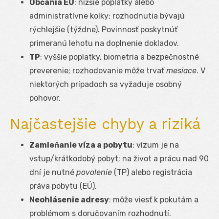
Občania EÚ
: nižšie poplatky alebo
administratívne kolky; rozhodnutia bývajú
rýchlejšie (týždne). Povinnosť poskytnúť
primeranú lehotu na doplnenie dokladov.
TP
: vyššie poplatky, biometria a bezpečnostné
preverenie; rozhodovanie môže trvať
mesiace
. V
niektorých prípadoch sa vyžaduje osobný
pohovor.
Najčastejšie chyby a riziká
Zamieňanie víza a pobytu
: vízum je na
vstup/krátkodobý pobyt; na život a prácu nad 90
dní je nutné
povolenie
(TP) alebo registrácia
práva pobytu (EÚ).
Neohlásenie adresy
: môže viesť k pokutám a
problémom s doručovaním rozhodnutí.