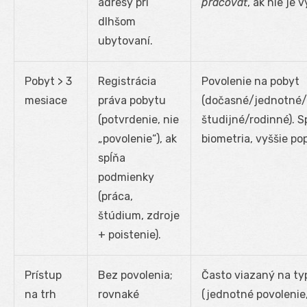
adresy pri
pracovať
, ak nie je 
dlhšom
ubytovaní.
Pobyt > 3
Registrácia
Povolenie na pobyt
mesiace
práva pobytu
(dočasné/jednotné/
(potvrdenie, nie
študijné/rodinné). S
„povolenie“), ak
biometria, vyššie pop
spĺňa
podmienky
(práca,
štúdium, zdroje
+ poistenie).
Prístup
Bez povolenia;
Často viazaný na ty
na trh
rovnaké
(jednotné povolenie