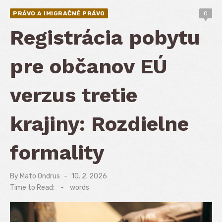
PRÁVO A IMIGRAČNÉ PRÁVO
0
Registrácia pobytu
pre občanov EÚ
verzus tretie
krajiny: Rozdielne
formality
By
Mato Ondrus
Posted
10. 2. 2026
on
Time to Read:
-
words