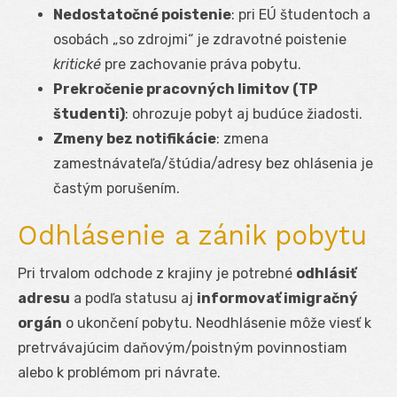
Nedostatočné poistenie
: pri EÚ študentoch a
osobách „so zdrojmi“ je zdravotné poistenie
kritické
pre zachovanie práva pobytu.
Prekročenie pracovných limitov (TP
študenti)
: ohrozuje pobyt aj budúce žiadosti.
Zmeny bez notifikácie
: zmena
zamestnávateľa/štúdia/adresy bez ohlásenia je
častým porušením.
Odhlásenie a zánik pobytu
Pri trvalom odchode z krajiny je potrebné
odhlásiť
adresu
a podľa statusu aj
informovať imigračný
orgán
o ukončení pobytu. Neodhlásenie môže viesť k
pretrvávajúcim daňovým/poistným povinnostiam
alebo k problémom pri návrate.