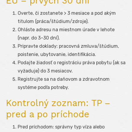
EÚ – prvých 30 dní
Overte, či zostanete > 3 mesiace a pod akým
titulom (práca/štúdium/zdroje).
Ohláste adresu na miestnom úrade v lehote
(napr. do 3–30 dní).
Pripravte doklady: pracovná zmluva/štúdium,
poistenie, ubytovanie, identifikácia.
Podajte žiadosť o registráciu práva pobytu (ak sa
vyžaduje) do 3 mesiacov.
Registrujte sa na daňovom a zdravotnom
systéme podľa potreby.
Kontrolný zoznam: TP –
pred a po príchode
Pred príchodom: správny typ víza alebo