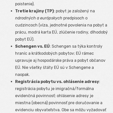
poistenie).
Tretie krajiny (TP)
: pobyt je založený na
národných a európskych
predpisoch o
cudzincoch (víza, jednotné povolenia na pobyt a
prácu, modrá karta EÚ, zlúčenie rodiny, dlhodobý
pobyt EÚ).
Schengen vs. EÚ
: Schengen sa týka kontroly
hraníc a krátkodobých pobytov; EÚ rámec
upravuje aj hospodárske práva a pobyt občanov
EÚ. Nie všetky štáty EÚ sú v Schengene a
naopak.
Registrácia pobytu vs. ohlásenie adresy
:
registrácia pobytu je imigračná/formálna
evidenčná povinnosť; ohlásenie adresy je
miestna (obecná) povinnosť pre doručovanie a
evidenciu obyvateľstva. Obe sa môžu vyžadovať