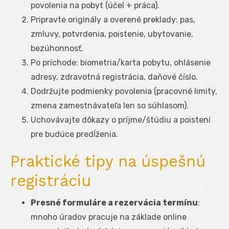
povolenia na pobyt (účel + práca).
Pripravte originály a overené preklady: pas,
zmluvy, potvrdenia, poistenie, ubytovanie,
bezúhonnosť.
Po príchode: biometria/karta pobytu, ohlásenie
adresy, zdravotná registrácia, daňové číslo.
Dodržujte podmienky povolenia (pracovné limity,
zmena zamestnávateľa len so súhlasom).
Uchovávajte dôkazy o príjme/štúdiu a poistení
pre budúce predĺženia.
Praktické tipy na úspešnú
registráciu
Presné formuláre a rezervácia termínu
:
mnoho úradov pracuje na základe online