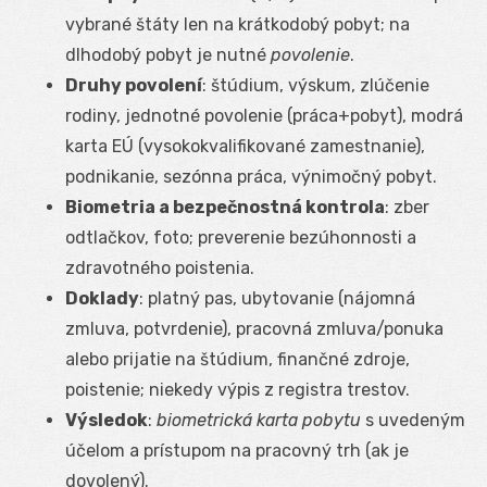
vybrané štáty len na krátkodobý pobyt; na
dlhodobý pobyt je nutné
povolenie
.
Druhy povolení
: štúdium, výskum, zlúčenie
rodiny, jednotné povolenie (práca+pobyt), modrá
karta EÚ (vysokokvalifikované zamestnanie),
podnikanie, sezónna práca, výnimočný pobyt.
Biometria a bezpečnostná kontrola
: zber
odtlačkov, foto; preverenie bezúhonnosti a
zdravotného poistenia.
Doklady
: platný pas, ubytovanie (nájomná
zmluva, potvrdenie), pracovná zmluva/ponuka
alebo prijatie na štúdium, finančné zdroje,
poistenie; niekedy výpis z registra trestov.
Výsledok
:
biometrická karta pobytu
s uvedeným
účelom a prístupom na pracovný trh (ak je
dovolený).