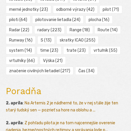
merné jednotky
(23)
odborné výrazy
(42)
pilot
(71)
piloti
(64)
pilotovanie lietadla
(24)
plocha
(16)
Radar
(22)
radary
(223)
Range
(18)
Route
(14)
Runway
(16)
S
(13)
skratky ICAO
(255)
system
(14)
time
(23)
trate
(23)
vrtuľník
(55)
vrtuľníky
(66)
Výška
(21)
značenie civilných lietadiel
(217)
Čas
(34)
Poradňa
2. apríla
:
Na Artemis 2 je nádherné to, že v nej stále žije ten
starý ľudský sen — pozrieť sa hore na oblohu a ...
2. apríla
:
Z pohľadu pilota je na tom najcennejšie overenie
riadenia, bezpečnostných režimov a správania lode p...