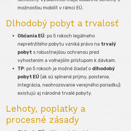
možnosťou mobilít v rámci EÚ.
Dlhodobý pobyt a trvalosť
Občania EÚ
: po 5 rokoch legálneho
nepretržitého
pobytu vzniká právo na
trvalý
pobyt
s robustnejšou ochranou pred
vyhostením a voľnejším prístupom k dávkam.
TP
: po 5 rokoch je možné žiadať o
dlhodobý
pobyt EÚ
(ak sú splnené príjmy, poistenie,
integrácia, neohrozovanie verejného poriadku);
existujú aj národné trvalé pobyty.
Lehoty, poplatky a
procesné zásady