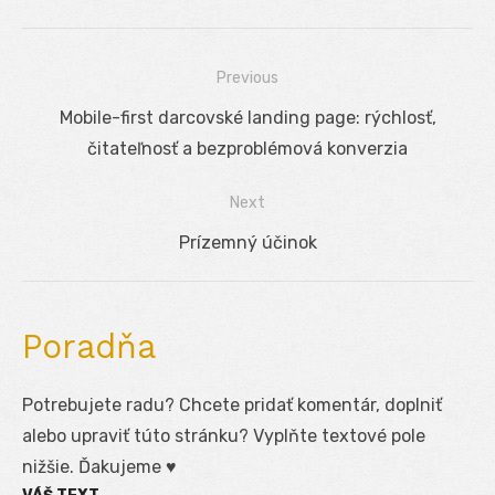
Previous
Navigácia
Previous
Mobile-first darcovské landing page: rýchlosť,
v
post:
čitateľnosť a bezproblémová konverzia
článku
Next
Next
Prízemný účinok
post:
Poradňa
Potrebujete radu? Chcete pridať komentár, doplniť
alebo upraviť túto stránku? Vyplňte textové pole
nižšie. Ďakujeme ♥