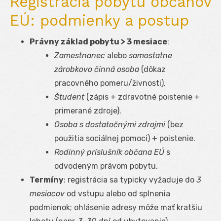
Registrácia pobytu občanov
EÚ: podmienky a postup
Právny základ pobytu > 3 mesiace
:
Zamestnanec
alebo
samostatne
zárobkovo činná osoba
(dôkaz
pracovného pomeru/živnosti).
Študent
(zápis + zdravotné poistenie +
primerané zdroje).
Osoba s dostatočnými zdrojmi
(bez
použitia sociálnej pomoci) + poistenie.
Rodinný príslušník občana EÚ
s
odvodeným právom pobytu.
Termíny
: registrácia sa typicky vyžaduje do
3
mesiacov
od vstupu alebo od splnenia
podmienok; ohlásenie adresy môže mať kratšiu