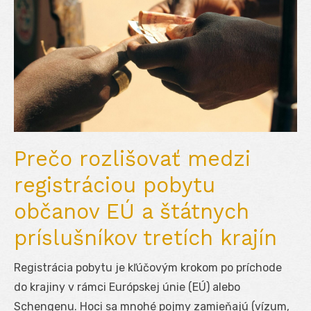
Prečo rozlišovať medzi
registráciou pobytu
občanov EÚ a štátnych
príslušníkov tretích krajín
Registrácia pobytu je kľúčovým krokom po príchode
do krajiny v rámci Európskej únie (EÚ) alebo
Schengenu. Hoci sa mnohé pojmy zamieňajú (vízum,