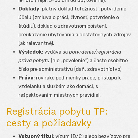
lehotu (napr. 3–30 dní od ubytovania).
Doklady
: platný doklad totožnosti, potvrdenie
účelu (zmluva o práci, živnosť, potvrdenie o
štúdiu), doklad o zdravotnom poistení,
preukázanie ubytovania a dostatočných zdrojov
(ak relevantné).
Výsledok
: vydáva sa
potvrdenie/registrácia
práva pobytu
(nie „povolenie“) a často osobitné
číslo pre administratívu (daň, zdravotníctvo).
Práva
: rovnaké podmienky práce, prístupu k
vzdelaniu a službám ako domáci, s
rešpektovaním miestnych pravidiel.
Registrácia pobytu TP:
cesty a požiadavky
Vstupný titul
: vízum (D/C) alebo bezvízovo pre