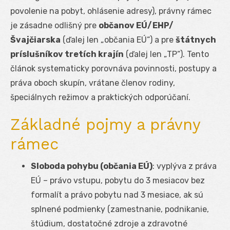
povolenie na pobyt, ohlásenie adresy), právny rámec
je zásadne odlišný pre
občanov EÚ/EHP/
Švajčiarska
(ďalej len „občania EÚ“) a pre
štátnych
príslušníkov tretích krajín
(ďalej len „TP“). Tento
článok systematicky porovnáva povinnosti, postupy a
práva oboch skupín, vrátane členov rodiny,
špeciálnych režimov a praktických odporúčaní.
Základné pojmy a právny
rámec
Sloboda pohybu (občania EÚ)
: vyplýva z práva
EÚ – právo vstupu, pobytu do 3 mesiacov bez
formalít a právo pobytu nad 3 mesiace, ak sú
splnené podmienky (zamestnanie, podnikanie,
štúdium, dostatočné zdroje a zdravotné