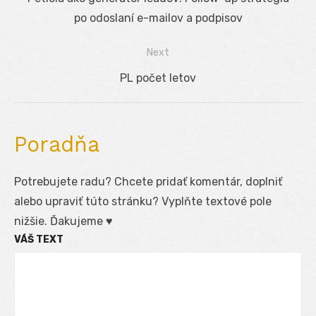
v
post:
po odoslaní e-mailov a podpisov
článku
Next
Next
PL počet letov
post:
Poradňa
Potrebujete radu? Chcete pridať komentár, doplniť
alebo upraviť túto stránku? Vyplňte textové pole
nižšie. Ďakujeme ♥
VÁŠ TEXT