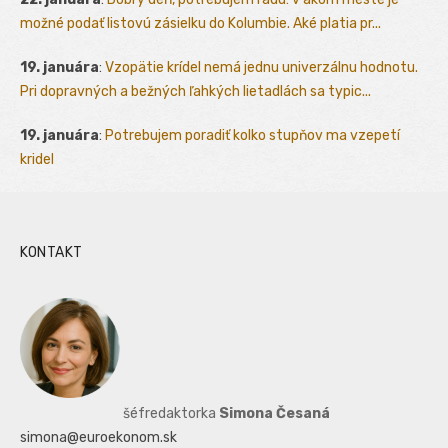
možné podať listovú zásielku do Kolumbie. Aké platia pr...
19. januára
:
Vzopätie krídel nemá jednu univerzálnu hodnotu.
Pri dopravných a bežných ľahkých lietadlách sa typic...
19. januára
:
Potrebujem poradiť kolko stupňov ma vzepetí
kridel
KONTAKT
šéfredaktorka
Simona Česaná
simona@euroekonom.sk