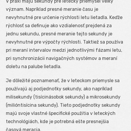
V praxi majú sekundy pre letecký priemysel veľký
význam. Napríklad presné meranie času je
nevyhnutné pre určenie rýchlosti letu lietadla. Keďže
rýchlosť sa definuje ako vzdialenosť prejdená za
jednu sekundu, presné meranie tejto sekundy je
nevyhnutné pre výpočty rýchlosti. Taktiež sa používa
pri meraní intervalov medzi jednotlivými fázami letu,
pri synchronizácii navigačných systémov a meraní
doletu na palube lietadla.
Je dôležité poznamenať, že v leteckom priemysle sa
používajú aj podjednotky sekundy, ako napríklad
milisekundy (tisícinásobok sekundy) a mikrosekundy
(milióntisícina sekundy). Tieto podjednotky sekundy
majú svoje vlastné špecifické použitia v leteckých
technológiách, kde je potrebná ešte presnejšia
časová meracia.