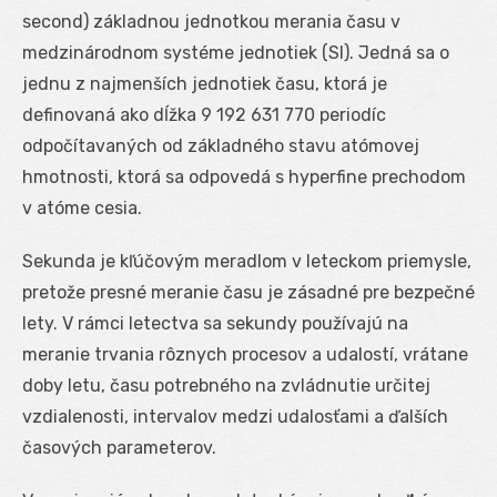
second) základnou jednotkou merania času v
medzinárodnom systéme jednotiek (SI). Jedná sa o
jednu z najmenších jednotiek času, ktorá je
definovaná ako dĺžka 9 192 631 770 periodíc
odpočítavaných od základného stavu atómovej
hmotnosti, ktorá sa odpovedá s hyperfine prechodom
v atóme cesia.
Sekunda je kľúčovým meradlom v leteckom priemysle,
pretože presné meranie času je zásadné pre bezpečné
lety. V rámci letectva sa sekundy používajú na
meranie trvania rôznych procesov a udalostí, vrátane
doby letu, času potrebného na zvládnutie určitej
vzdialenosti, intervalov medzi udalosťami a ďalších
časových parameterov.