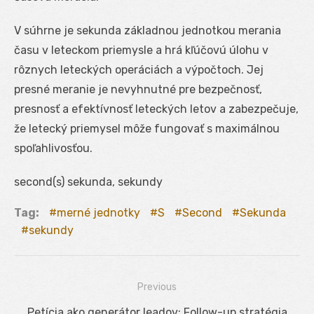
V súhrne je sekunda základnou jednotkou merania
času v leteckom priemysle a hrá kľúčovú úlohu v
rôznych leteckých operáciách a výpočtoch. Jej
presné meranie je nevyhnutné pre bezpečnosť,
presnosť a efektívnosť leteckých letov a zabezpečuje,
že letecký priemysel môže fungovať s maximálnou
spoľahlivosťou.
second(s) sekunda, sekundy
Tag:
merné jednotky
S
Second
Sekunda
sekundy
Previous
Navigácia
Previous
Petícia ako generátor leadov: Follow-up stratégia