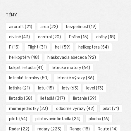
TÉMY
aircraft
(21)
area
(22)
bezpečnosť
(19)
civilné
(43)
control
(20)
Dráha
(15)
dráhy
(18)
F
(15)
Flight
(31)
heli
(59)
helikoptéra
(54)
helikoptéry
(48)
hláskovacia abeceda
(92)
kokpit lietadla
(41)
letecké motory
(64)
letecké termíny
(50)
letecké výrazy
(36)
letiska
(21)
letu
(15)
lety
(63)
level
(13)
lietadlo
(58)
lietadlá
(317)
lietanie
(59)
merné jednotky
(23)
odborné výrazy
(42)
pilot
(71)
piloti
(64)
pilotovanie lietadla
(24)
plocha
(16)
Radar
(22)
radary
(223)
Range
(18)
Route
(14)