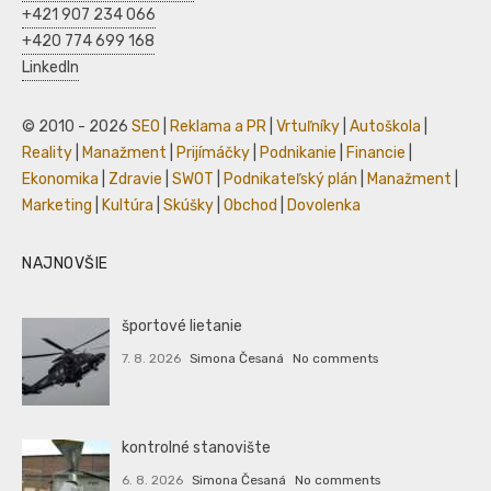
+421 907 234 066
+420 774 699 168
LinkedIn
© 2010 - 2026
SEO
|
Reklama a PR
|
Vrtuľníky
|
Autoškola
|
Reality
|
Manažment
|
Prijímáčky
|
Podnikanie
|
Financie
|
Ekonomika
|
Zdravie
|
SWOT
|
Podnikateľský plán
|
Manažment
|
Marketing
|
Kultúra
|
Skúšky
|
Obchod
|
Dovolenka
NAJNOVŠIE
športové lietanie
7. 8. 2026
Simona Česaná
No comments
kontrolné stanovište
6. 8. 2026
Simona Česaná
No comments