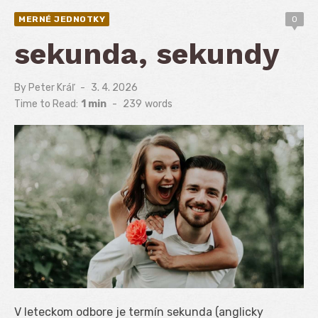
MERNÉ JEDNOTKY
0
sekunda, sekundy
By
Peter Kráľ
Posted
3. 4. 2026
on
Time to Read:
1 min
-
239
words
V leteckom odbore je termín sekunda (anglicky