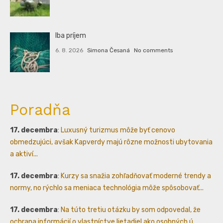
Iba príjem
6. 8. 2026
Simona Česaná
No comments
Poradňa
17. decembra
:
Luxusný turizmus môže byť cenovo
obmedzujúci, avšak Kapverdy majú rôzne možnosti ubytovania
a aktiví...
17. decembra
:
Kurzy sa snažia zohľadňovať moderné trendy a
normy, no rýchlo sa meniaca technológia môže spôsobovať...
17. decembra
:
Na túto tretiu otázku by som odpovedal, že
ochrana informácií o vlastníctve lietadiel ako osobných ú...