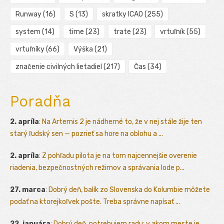
Runway
(16)
S
(13)
skratky ICAO
(255)
system
(14)
time
(23)
trate
(23)
vrtuľník
(55)
vrtuľníky
(66)
Výška
(21)
značenie civilných lietadiel
(217)
Čas
(34)
Poradňa
2. apríla
:
Na Artemis 2 je nádherné to, že v nej stále žije ten
starý ľudský sen — pozrieť sa hore na oblohu a ...
2. apríla
:
Z pohľadu pilota je na tom najcennejšie overenie
riadenia, bezpečnostných režimov a správania lode p...
27. marca
:
Dobrý deň, balík zo Slovenska do Kolumbie môžete
podať na ktorejkoľvek pošte. Treba správne napísať ...
22. januára
:
Dobrý deň, potrebujem radu: v akom meste je