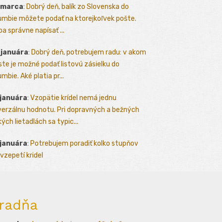
 marca
:
Dobrý deň, balík zo Slovenska do
umbie môžete podať na ktorejkoľvek pošte.
ba správne napísať ...
 januára
:
Dobrý deň, potrebujem radu: v akom
te je možné podať listovú zásielku do
mbie. Aké platia pr...
 januára
:
Vzopätie krídel nemá jednu
verzálnu hodnotu. Pri dopravných a bežných
kých lietadlách sa typic...
 januára
:
Potrebujem poradiť kolko stupňov
vzepetí kridel
radňa