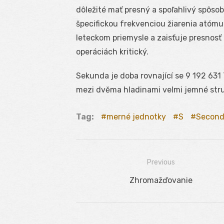
dôležité mať presný a spoľahlivý spôso
špecifickou frekvenciou žiarenia atómu 
leteckom priemysle a zaisťuje presnosť a
operáciách kritický.
Sekunda je doba rovnající se 9 192 631
mezi dvěma hladinami velmi jemné stru
Tag:
merné jednotky
S
Secon
Previous
Navigácia
Previous
Zhromažďovanie
v
post:
článku