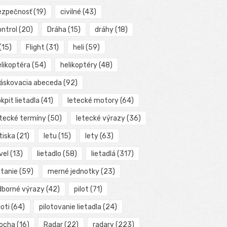
ezpečnosť
(19)
civilné
(43)
ontrol
(20)
Dráha
(15)
dráhy
(18)
(15)
Flight
(31)
heli
(59)
elikoptéra
(54)
helikoptéry
(48)
láskovacia abeceda
(92)
kpit lietadla
(41)
letecké motory
(64)
etecké termíny
(50)
letecké výrazy
(36)
tiska
(21)
letu
(15)
lety
(63)
vel
(13)
lietadlo
(58)
lietadlá
(317)
etanie
(59)
merné jednotky
(23)
dborné výrazy
(42)
pilot
(71)
loti
(64)
pilotovanie lietadla
(24)
locha
(16)
Radar
(22)
radary
(223)