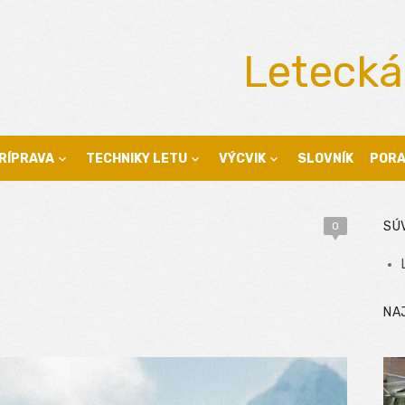
Letecká
RÍPRAVA
TECHNIKY LETU
VÝCVIK
SLOVNÍK
POR
SÚ
0
NA