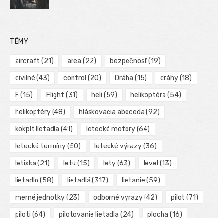
TÉMY
aircraft
(21)
area
(22)
bezpečnosť
(19)
civilné
(43)
control
(20)
Dráha
(15)
dráhy
(18)
F
(15)
Flight
(31)
heli
(59)
helikoptéra
(54)
helikoptéry
(48)
hláskovacia abeceda
(92)
kokpit lietadla
(41)
letecké motory
(64)
letecké termíny
(50)
letecké výrazy
(36)
letiska
(21)
letu
(15)
lety
(63)
level
(13)
lietadlo
(58)
lietadlá
(317)
lietanie
(59)
merné jednotky
(23)
odborné výrazy
(42)
pilot
(71)
piloti
(64)
pilotovanie lietadla
(24)
plocha
(16)