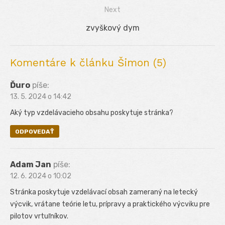
Next
článku
Next
zvyškový dym
post:
Komentáre k článku Šimon (5)
Ďuro
píše:
13. 5. 2024 o 14:42
Aký typ vzdelávacieho obsahu poskytuje stránka?
ODPOVEDAŤ
Adam Jan
píše:
12. 6. 2024 o 10:02
Stránka poskytuje vzdelávací obsah zameraný na letecký
výcvik, vrátane teórie letu, prípravy a praktického výcviku pre
pilotov vrtuľníkov.