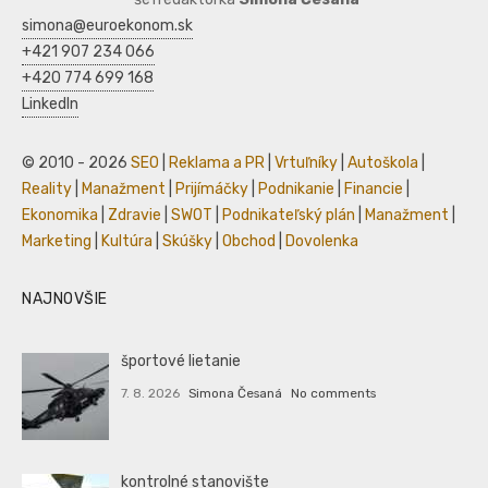
simona@euroekonom.sk
+421 907 234 066
+420 774 699 168
LinkedIn
© 2010 - 2026
SEO
|
Reklama a PR
|
Vrtuľníky
|
Autoškola
|
Reality
|
Manažment
|
Prijímáčky
|
Podnikanie
|
Financie
|
Ekonomika
|
Zdravie
|
SWOT
|
Podnikateľský plán
|
Manažment
|
Marketing
|
Kultúra
|
Skúšky
|
Obchod
|
Dovolenka
NAJNOVŠIE
športové lietanie
7. 8. 2026
Simona Česaná
No comments
kontrolné stanovište