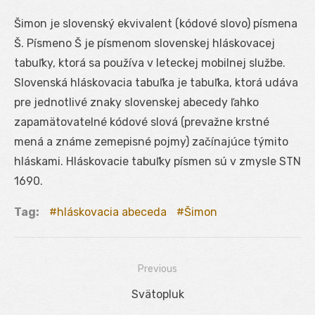
Šimon je slovenský ekvivalent (kódové slovo) písmena
Š. Písmeno Š je písmenom slovenskej hláskovacej
tabuľky, ktorá sa používa v leteckej mobilnej službe.
Slovenská hláskovacia tabuľka je tabuľka, ktorá udáva
pre jednotlivé znaky slovenskej abecedy ľahko
zapamätovatelné kódové slová (prevažne krstné
mená a známe zemepisné pojmy) začínajúce týmito
hláskami. Hláskovacie tabuľky písmen sú v zmysle STN
1690.
Tag:
hláskovacia abeceda
Šimon
Previous
Navigácia
Previous
Svätopluk
v
post: