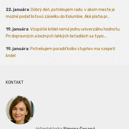
22. januára
:
Dobrý deň, potrebujem radu: v akom meste je
možné podať listovú zásielku do Kolumbie. Aké platia pr...
19. januára
:
Vzopätie krídel nemá jednu univerzálnu hodnotu.
Pri dopravných a bežných ľahkých lietadlách sa typic...
19. januára
:
Potrebujem poradiť kolko stupňov ma vzepetí
kridel
KONTAKT
šéfredaktorka
Simona Česaná