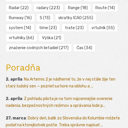
Radar
(22)
radary
(223)
Range
(18)
Route
(14)
Runway
(16)
S
(13)
skratky ICAO
(255)
system
(14)
time
(23)
trate
(23)
vrtuľník
(55)
vrtuľníky
(66)
Výška
(21)
značenie civilných lietadiel
(217)
Čas
(34)
Poradňa
2. apríla
:
Na Artemis 2 je nádherné to, že v nej stále žije ten
starý ľudský sen — pozrieť sa hore na oblohu a ...
2. apríla
:
Z pohľadu pilota je na tom najcennejšie overenie
riadenia, bezpečnostných režimov a správania lode p...
27. marca
:
Dobrý deň, balík zo Slovenska do Kolumbie môžete
podať na ktorejkoľvek pošte. Treba správne napísať ...