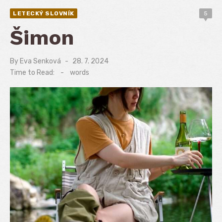
LETECKÝ SLOVNÍK
5
Šimon
By
Eva Senková
Posted
28. 7. 2024
on
Time to Read:
-
words