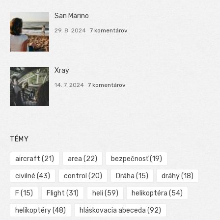
San Marino
29. 8. 2024
7 komentárov
Xray
14. 7. 2024
7 komentárov
TÉMY
aircraft
(21)
area
(22)
bezpečnosť
(19)
civilné
(43)
control
(20)
Dráha
(15)
dráhy
(18)
F
(15)
Flight
(31)
heli
(59)
helikoptéra
(54)
helikoptéry
(48)
hláskovacia abeceda
(92)