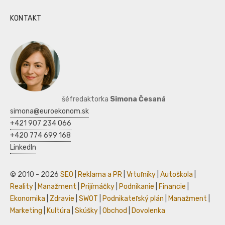
KONTAKT
šéfredaktorka
Simona Česaná
simona@euroekonom.sk
+421 907 234 066
+420 774 699 168
LinkedIn
© 2010 - 2026
SEO
|
Reklama a PR
|
Vrtuľníky
|
Autoškola
|
Reality
|
Manažment
|
Prijímáčky
|
Podnikanie
|
Financie
|
Ekonomika
|
Zdravie
|
SWOT
|
Podnikateľský plán
|
Manažment
|
Marketing
|
Kultúra
|
Skúšky
|
Obchod
|
Dovolenka