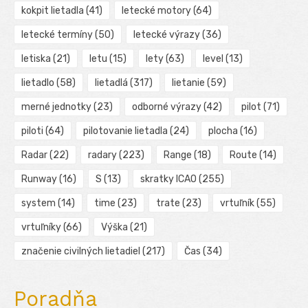
kokpit lietadla
(41)
letecké motory
(64)
letecké termíny
(50)
letecké výrazy
(36)
letiska
(21)
letu
(15)
lety
(63)
level
(13)
lietadlo
(58)
lietadlá
(317)
lietanie
(59)
merné jednotky
(23)
odborné výrazy
(42)
pilot
(71)
piloti
(64)
pilotovanie lietadla
(24)
plocha
(16)
Radar
(22)
radary
(223)
Range
(18)
Route
(14)
Runway
(16)
S
(13)
skratky ICAO
(255)
system
(14)
time
(23)
trate
(23)
vrtuľník
(55)
vrtuľníky
(66)
Výška
(21)
značenie civilných lietadiel
(217)
Čas
(34)
Poradňa