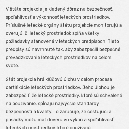
V štáte projekcie je kladený dôraz na bezpečnosť,
spoľahlivosť a výkonnosť leteckých prostriedkov.
Príslušné letecké orgány štátu projekcie monitorujú a
overujú, či letecký prostriedok spĺňa všetky
požiadavky stanovené v leteckých predpisoch. Tieto
predpisy sú navrhnuté tak, aby zabezpečili bezpečné
prevádzkovanie leteckých prostriedkov na celom
svete.
Štát projekcie hrá kľúčovú úlohu v celom procese
certifikácie leteckých prostriedkov. Jeho úlohou je
zabezpečiť, že letecké prostriedky, ktoré sú schválené
na používanie, spĺňajú najvyššie štandardy
bezpečnosti a kvality. To zaručuje, že cestujúci a
posádky môžu mať dôveru vo výkon a spoľahlivosť
leteckých prostriedkov, ktoré používajú.