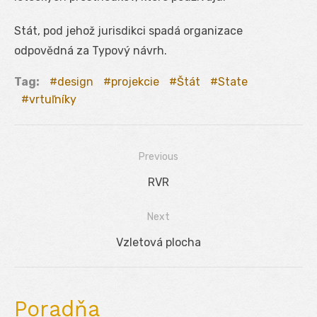
Stát, pod jehož jurisdikci spadá organizace
odpovědná za Typový návrh.
Tag:
design
projekcie
Štát
State
vrtuľníky
Previous
Navigácia
Previous
RVR
v
post:
Next
článku
Next
Vzletová plocha
post:
Poradňa