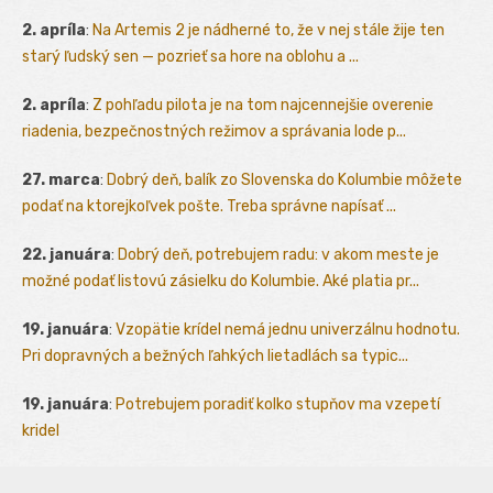
2. apríla
:
Na Artemis 2 je nádherné to, že v nej stále žije ten
starý ľudský sen — pozrieť sa hore na oblohu a ...
2. apríla
:
Z pohľadu pilota je na tom najcennejšie overenie
riadenia, bezpečnostných režimov a správania lode p...
27. marca
:
Dobrý deň, balík zo Slovenska do Kolumbie môžete
podať na ktorejkoľvek pošte. Treba správne napísať ...
22. januára
:
Dobrý deň, potrebujem radu: v akom meste je
možné podať listovú zásielku do Kolumbie. Aké platia pr...
19. januára
:
Vzopätie krídel nemá jednu univerzálnu hodnotu.
Pri dopravných a bežných ľahkých lietadlách sa typic...
19. januára
:
Potrebujem poradiť kolko stupňov ma vzepetí
kridel