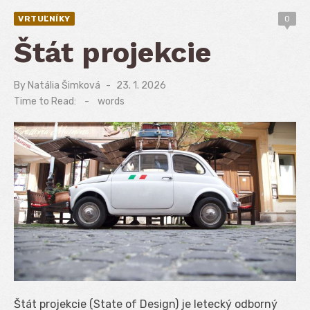
VRTUĽNÍKY
0
Štát projekcie
By
Natália Šimková
Posted
23. 1. 2026
on
Time to Read:
-
words
Štát projekcie (State of Design) je letecký odborný