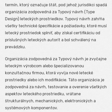
termín, ktorý označuje štát, pod jehož jurisdikci spadá
organizácia zodpovedná za Typový návrh (Type
Design) leteckých prostriedkov. Typový návrh zahŕňa
všetky technické špecifikácie a požiadavky, ktoré musí
letecký prostriedok splniť, aby získal certifikáciu od
príslušných leteckých autorít a bol schválený na
prevádzku.
Organizácia zodpovedná za Typový návrh je zvyčajne
leteckým výrobcom alebo špecializovanou
konzultačnou firmou, ktorá vyvíja nové letecké
prostriedky alebo ich modifikácie. Táto organizácia je
zodpovedná za návrh, testovanie a overenie všetkých
aspektov leteckého prostriedku, vrátane
štrukturálnych, mechanických, elektronických a
systémových komponentov.