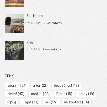
San Marino
29. 8. 2024
7 komentárov
Xray
14. 7. 2024
7 komentárov
TÉMY
aircraft
(21)
area
(22)
bezpečnosť
(19)
civilné
(43)
control
(20)
Dráha
(15)
dráhy
(18)
F
(15)
Flight
(31)
heli
(59)
helikoptéra
(54)