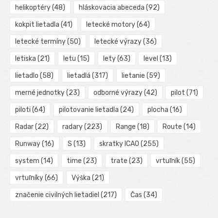
helikoptéry
(48)
hláskovacia abeceda
(92)
kokpit lietadla
(41)
letecké motory
(64)
letecké termíny
(50)
letecké výrazy
(36)
letiska
(21)
letu
(15)
lety
(63)
level
(13)
lietadlo
(58)
lietadlá
(317)
lietanie
(59)
merné jednotky
(23)
odborné výrazy
(42)
pilot
(71)
piloti
(64)
pilotovanie lietadla
(24)
plocha
(16)
Radar
(22)
radary
(223)
Range
(18)
Route
(14)
Runway
(16)
S
(13)
skratky ICAO
(255)
system
(14)
time
(23)
trate
(23)
vrtuľník
(55)
vrtuľníky
(66)
Výška
(21)
značenie civilných lietadiel
(217)
Čas
(34)