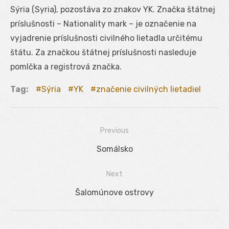
Sýria (Syria), pozostáva zo znakov YK. Značka štátnej
príslušnosti – Nationality mark – je označenie na
vyjadrenie príslušnosti civilného lietadla určitému
štátu. Za značkou štátnej príslušnosti nasleduje
pomlčka a registrová značka.
Tag:
Sýria
YK
značenie civilných lietadiel
Previous
Navigácia
Previous
Somálsko
v
post:
Next
článku
Next
Šalomúnove ostrovy
post: