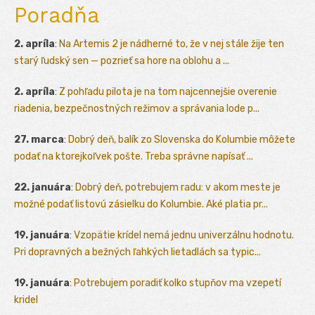
Poradňa
2. apríla
:
Na Artemis 2 je nádherné to, že v nej stále žije ten
starý ľudský sen — pozrieť sa hore na oblohu a ...
2. apríla
:
Z pohľadu pilota je na tom najcennejšie overenie
riadenia, bezpečnostných režimov a správania lode p...
27. marca
:
Dobrý deň, balík zo Slovenska do Kolumbie môžete
podať na ktorejkoľvek pošte. Treba správne napísať ...
22. januára
:
Dobrý deň, potrebujem radu: v akom meste je
možné podať listovú zásielku do Kolumbie. Aké platia pr...
19. januára
:
Vzopätie krídel nemá jednu univerzálnu hodnotu.
Pri dopravných a bežných ľahkých lietadlách sa typic...
19. januára
:
Potrebujem poradiť kolko stupňov ma vzepetí
kridel