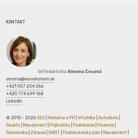
KONTAKT
šéfredaktorka
Simona Česaná
simona@euroekonom.sk
+421 907 234 066
+420 774 699 168
LinkedIn
© 2010 - 2026
SEO
|
Reklama a PR
|
Vrtuľníky
|
Autoškola
|
Reality
|
Manažment
|
Prijímáčky
|
Podnikanie
|
Financie
|
Ekonomika
|
Zdravie
|
SWOT
|
Podnikateľský plán
|
Manažment
|