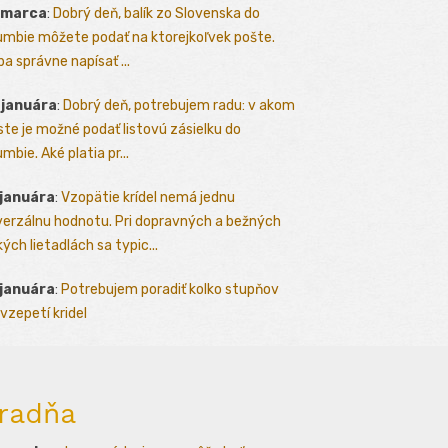
 marca
:
Dobrý deň, balík zo Slovenska do
umbie môžete podať na ktorejkoľvek pošte.
ba správne napísať ...
 januára
:
Dobrý deň, potrebujem radu: v akom
te je možné podať listovú zásielku do
mbie. Aké platia pr...
 januára
:
Vzopätie krídel nemá jednu
verzálnu hodnotu. Pri dopravných a bežných
kých lietadlách sa typic...
 januára
:
Potrebujem poradiť kolko stupňov
vzepetí kridel
radňa