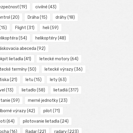
ezpečnosť
(19)
civilné
(43)
ontrol
(20)
Dráha
(15)
dráhy
(18)
(15)
Flight
(31)
heli
(59)
elikoptéra
(54)
helikoptéry
(48)
láskovacia abeceda
(92)
kpit lietadla
(41)
letecké motory
(64)
etecké termíny
(50)
letecké výrazy
(36)
tiska
(21)
letu
(15)
lety
(63)
vel
(13)
lietadlo
(58)
lietadlá
(317)
etanie
(59)
merné jednotky
(23)
dborné výrazy
(42)
pilot
(71)
loti
(64)
pilotovanie lietadla
(24)
locha
(16)
Radar
(22)
radary
(223)