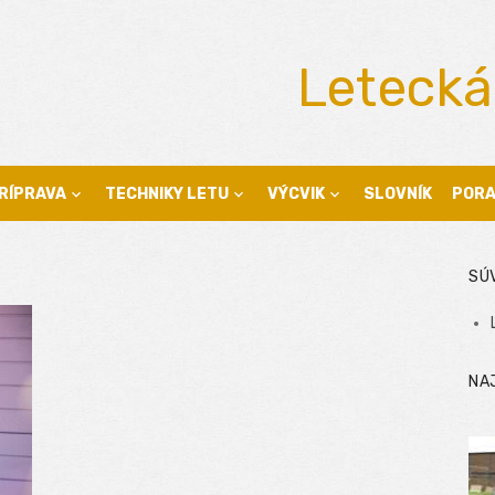
Letecká
RÍPRAVA
TECHNIKY LETU
VÝCVIK
SLOVNÍK
POR
SÚ
NA