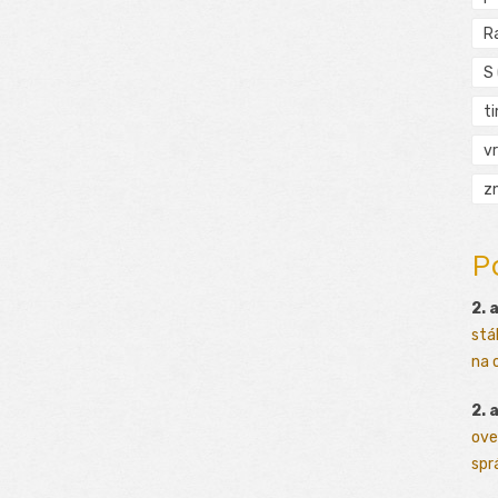
R
S
t
vr
zn
P
2. 
stá
na o
2. 
ove
sprá