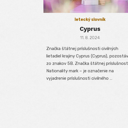
letecký slovník
Cyprus
Posted
11. 8. 2024
on
Značka štátnej príslušnosti civilných
lietadiel krajiny Cyprus (Cyprus), pozostá
zo znakov 5B. Značka štátnej príslušnost
Nationality mark – je označenie na
vyjadrenie príslušnosti civilného …