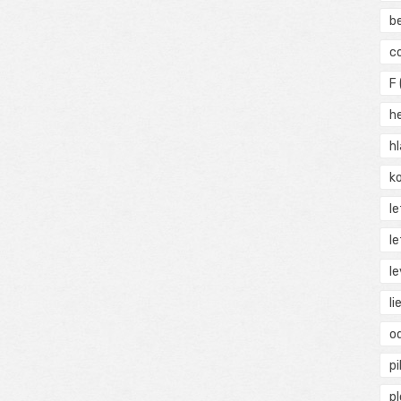
b
c
F
h
h
ko
l
le
le
li
o
pi
p