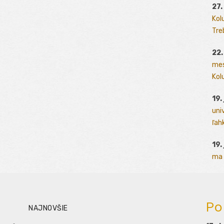
27.
Kol
Tre
22.
mes
Kolu
19.
uni
ľah
19.
ma 
Po
NAJNOVŠIE