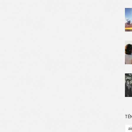
TÉ
ai