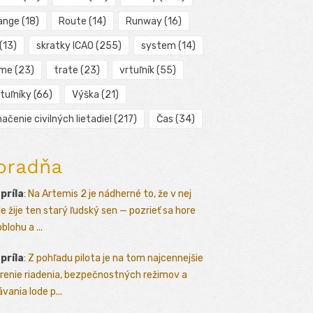
ange
(18)
Route
(14)
Runway
(16)
(13)
skratky ICAO
(255)
system
(14)
ime
(23)
trate
(23)
vrtuľník
(55)
tuľníky
(66)
Výška
(21)
ačenie civilných lietadiel
(217)
Čas
(34)
oradňa
apríla
:
Na Artemis 2 je nádherné to, že v nej
le žije ten starý ľudský sen — pozrieť sa hore
blohu a ...
apríla
:
Z pohľadu pilota je na tom najcennejšie
renie riadenia, bezpečnostných režimov a
vania lode p...