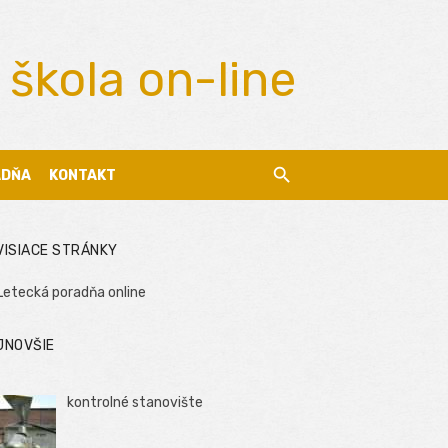
 škola on-line
ADŇA
KONTAKT
VISIACE STRÁNKY
Letecká poradňa online
JNOVŠIE
kontrolné stanovište