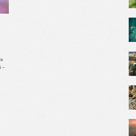
va
i –