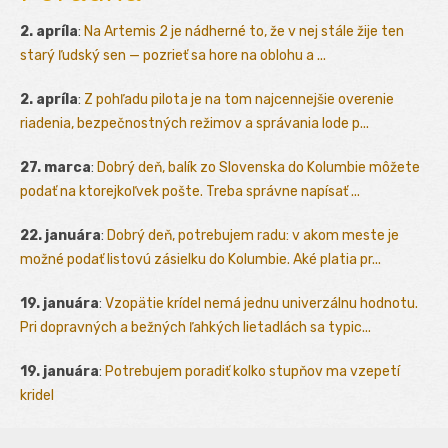
2. apríla
:
Na Artemis 2 je nádherné to, že v nej stále žije ten
starý ľudský sen — pozrieť sa hore na oblohu a ...
2. apríla
:
Z pohľadu pilota je na tom najcennejšie overenie
riadenia, bezpečnostných režimov a správania lode p...
27. marca
:
Dobrý deň, balík zo Slovenska do Kolumbie môžete
podať na ktorejkoľvek pošte. Treba správne napísať ...
22. januára
:
Dobrý deň, potrebujem radu: v akom meste je
možné podať listovú zásielku do Kolumbie. Aké platia pr...
19. januára
:
Vzopätie krídel nemá jednu univerzálnu hodnotu.
Pri dopravných a bežných ľahkých lietadlách sa typic...
19. januára
:
Potrebujem poradiť kolko stupňov ma vzepetí
kridel