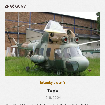
ZNAČKA:
5V
letecký slovník
Togo
Posted
18. 8. 2024
on