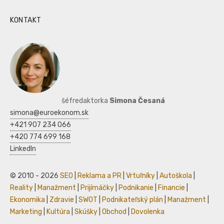
KONTAKT
šéfredaktorka
Simona Česaná
simona@euroekonom.sk
+421 907 234 066
+420 774 699 168
LinkedIn
© 2010 - 2026
SEO
|
Reklama a PR
|
Vrtuľníky
|
Autoškola
|
Reality
|
Manažment
|
Prijímáčky
|
Podnikanie
|
Financie
|
Ekonomika
|
Zdravie
|
SWOT
|
Podnikateľský plán
|
Manažment
|
Marketing
|
Kultúra
|
Skúšky
|
Obchod
|
Dovolenka