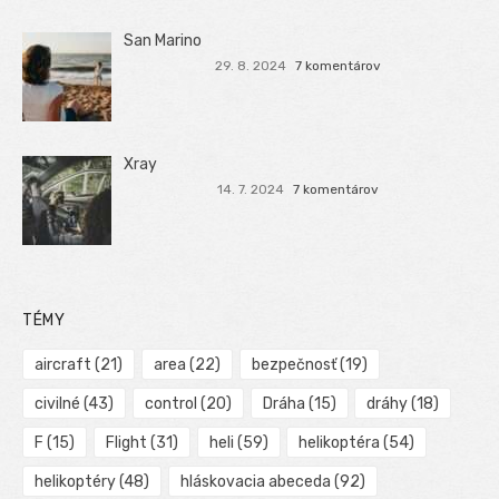
San Marino
29. 8. 2024
7 komentárov
Xray
14. 7. 2024
7 komentárov
TÉMY
aircraft
(21)
area
(22)
bezpečnosť
(19)
civilné
(43)
control
(20)
Dráha
(15)
dráhy
(18)
F
(15)
Flight
(31)
heli
(59)
helikoptéra
(54)
helikoptéry
(48)
hláskovacia abeceda
(92)