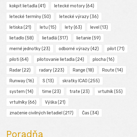
kokpit lietadla
(41)
letecké motory
(64)
letecké termíny
(50)
letecké výrazy
(36)
letiska
(21)
letu
(15)
lety
(63)
level
(13)
lietadlo
(58)
lietadlá
(317)
lietanie
(59)
merné jednotky
(23)
odborné výrazy
(42)
pilot
(71)
piloti
(64)
pilotovanie lietadla
(24)
plocha
(16)
Radar
(22)
radary
(223)
Range
(18)
Route
(14)
Runway
(16)
S
(13)
skratky ICAO
(255)
system
(14)
time
(23)
trate
(23)
vrtuľník
(55)
vrtuľníky
(66)
Výška
(21)
značenie civilných lietadiel
(217)
Čas
(34)
Poradňa