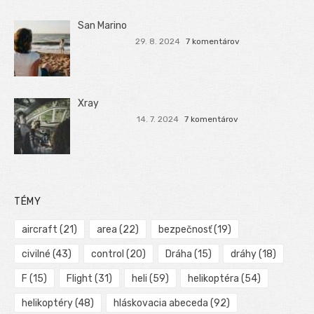
San Marino
29. 8. 2024
7 komentárov
Xray
14. 7. 2024
7 komentárov
TÉMY
aircraft
(21)
area
(22)
bezpečnosť
(19)
civilné
(43)
control
(20)
Dráha
(15)
dráhy
(18)
F
(15)
Flight
(31)
heli
(59)
helikoptéra
(54)
helikoptéry
(48)
hláskovacia abeceda
(92)