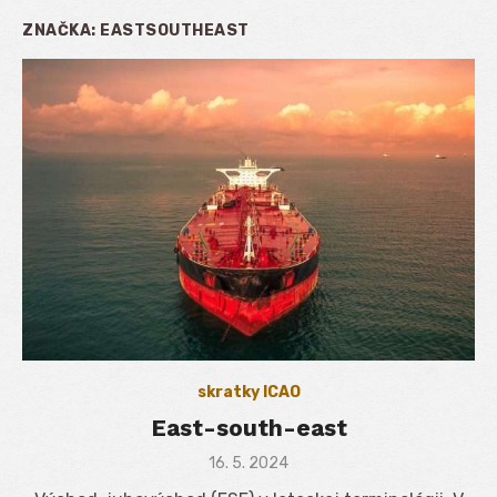
ZNAČKA:
EASTSOUTHEAST
skratky ICAO
East-south-east
Posted
16. 5. 2024
on