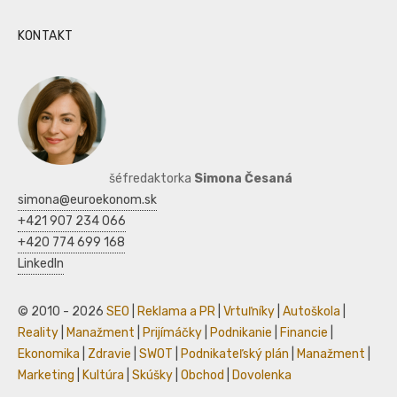
KONTAKT
šéfredaktorka
Simona Česaná
simona@euroekonom.sk
+421 907 234 066
+420 774 699 168
LinkedIn
© 2010 - 2026
SEO
|
Reklama a PR
|
Vrtuľníky
|
Autoškola
|
Reality
|
Manažment
|
Prijímáčky
|
Podnikanie
|
Financie
|
Ekonomika
|
Zdravie
|
SWOT
|
Podnikateľský plán
|
Manažment
|
Marketing
|
Kultúra
|
Skúšky
|
Obchod
|
Dovolenka