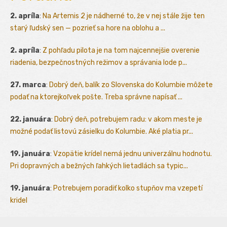
2. apríla
:
Na Artemis 2 je nádherné to, že v nej stále žije ten
starý ľudský sen — pozrieť sa hore na oblohu a ...
2. apríla
:
Z pohľadu pilota je na tom najcennejšie overenie
riadenia, bezpečnostných režimov a správania lode p...
27. marca
:
Dobrý deň, balík zo Slovenska do Kolumbie môžete
podať na ktorejkoľvek pošte. Treba správne napísať ...
22. januára
:
Dobrý deň, potrebujem radu: v akom meste je
možné podať listovú zásielku do Kolumbie. Aké platia pr...
19. januára
:
Vzopätie krídel nemá jednu univerzálnu hodnotu.
Pri dopravných a bežných ľahkých lietadlách sa typic...
19. januára
:
Potrebujem poradiť kolko stupňov ma vzepetí
kridel