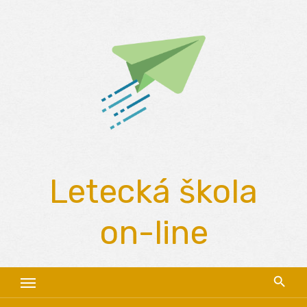
Skip
to
content
Letecká škola
on-line