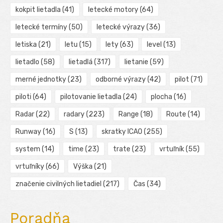
kokpit lietadla
(41)
letecké motory
(64)
letecké termíny
(50)
letecké výrazy
(36)
letiska
(21)
letu
(15)
lety
(63)
level
(13)
lietadlo
(58)
lietadlá
(317)
lietanie
(59)
merné jednotky
(23)
odborné výrazy
(42)
pilot
(71)
piloti
(64)
pilotovanie lietadla
(24)
plocha
(16)
Radar
(22)
radary
(223)
Range
(18)
Route
(14)
Runway
(16)
S
(13)
skratky ICAO
(255)
system
(14)
time
(23)
trate
(23)
vrtuľník
(55)
vrtuľníky
(66)
Výška
(21)
značenie civilných lietadiel
(217)
Čas
(34)
Poradňa