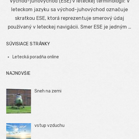
Východ-juhovýchod (ESE) v leteckej terminológii: V
leteckom jazyku sa východ-juhovýchod označuje
skratkou ESE, ktorá reprezentuje smerový údaj
používaný v leteckej navigácii. Smer ESE je jedným …
SÚVISIACE STRÁNKY
Letecká poradňa online
NAJNOVŠIE
Sneh na zemi
vstup vzduchu