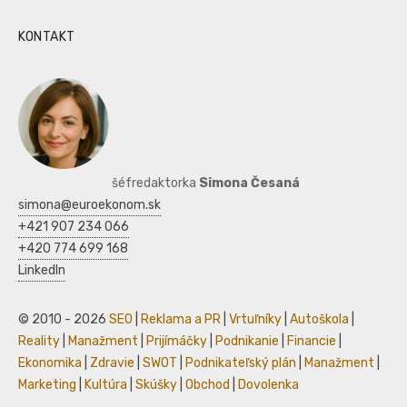
KONTAKT
šéfredaktorka
Simona Česaná
simona@euroekonom.sk
+421 907 234 066
+420 774 699 168
LinkedIn
© 2010 - 2026
SEO
|
Reklama a PR
|
Vrtuľníky
|
Autoškola
|
Reality
|
Manažment
|
Prijímáčky
|
Podnikanie
|
Financie
|
Ekonomika
|
Zdravie
|
SWOT
|
Podnikateľský plán
|
Manažment
|
Marketing
|
Kultúra
|
Skúšky
|
Obchod
|
Dovolenka