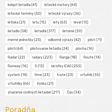
kokpit lietadla
(41)
letecké motory
(64)
letecké termíny
(50)
letecké výrazy
(36)
letiska
(21)
letu
(15)
lety
(63)
level
(13)
lietadlo
(58)
lietadlá
(317)
lietanie
(59)
merné jednotky
(23)
odborné výrazy
(42)
pilot
(71)
piloti
(64)
pilotovanie lietadla
(24)
plocha
(16)
Radar
(22)
radary
(223)
Range
(18)
Route
(14)
Runway
(16)
S
(13)
skratky ICAO
(255)
system
(14)
time
(23)
trate
(23)
vrtuľník
(55)
vrtuľníky
(66)
Výška
(21)
značenie civilných lietadiel
(217)
Čas
(34)
Poradňa