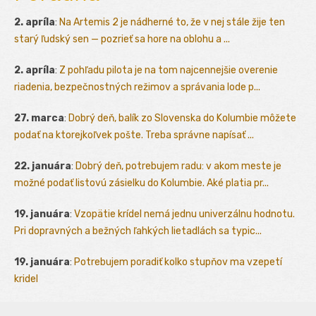
2. apríla
:
Na Artemis 2 je nádherné to, že v nej stále žije ten
starý ľudský sen — pozrieť sa hore na oblohu a ...
2. apríla
:
Z pohľadu pilota je na tom najcennejšie overenie
riadenia, bezpečnostných režimov a správania lode p...
27. marca
:
Dobrý deň, balík zo Slovenska do Kolumbie môžete
podať na ktorejkoľvek pošte. Treba správne napísať ...
22. januára
:
Dobrý deň, potrebujem radu: v akom meste je
možné podať listovú zásielku do Kolumbie. Aké platia pr...
19. januára
:
Vzopätie krídel nemá jednu univerzálnu hodnotu.
Pri dopravných a bežných ľahkých lietadlách sa typic...
19. januára
:
Potrebujem poradiť kolko stupňov ma vzepetí
kridel