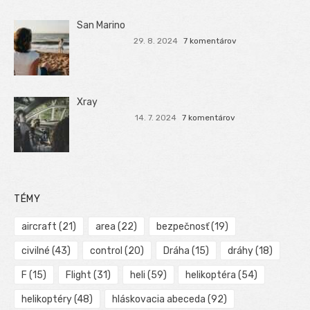
San Marino
29. 8. 2024
7 komentárov
Xray
14. 7. 2024
7 komentárov
TÉMY
aircraft
(21)
area
(22)
bezpečnosť
(19)
civilné
(43)
control
(20)
Dráha
(15)
dráhy
(18)
F
(15)
Flight
(31)
heli
(59)
helikoptéra
(54)
helikoptéry
(48)
hláskovacia abeceda
(92)