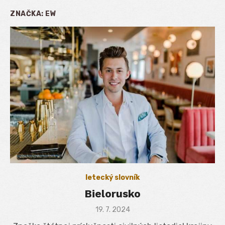
ZNAČKA:
EW
letecký slovník
Bielorusko
Posted
19. 7. 2024
on