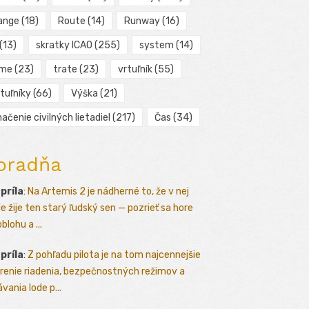
ange
(18)
Route
(14)
Runway
(16)
(13)
skratky ICAO
(255)
system
(14)
ime
(23)
trate
(23)
vrtuľník
(55)
tuľníky
(66)
Výška
(21)
ačenie civilných lietadiel
(217)
Čas
(34)
oradňa
apríla
:
Na Artemis 2 je nádherné to, že v nej
le žije ten starý ľudský sen — pozrieť sa hore
blohu a ...
apríla
:
Z pohľadu pilota je na tom najcennejšie
renie riadenia, bezpečnostných režimov a
vania lode p...