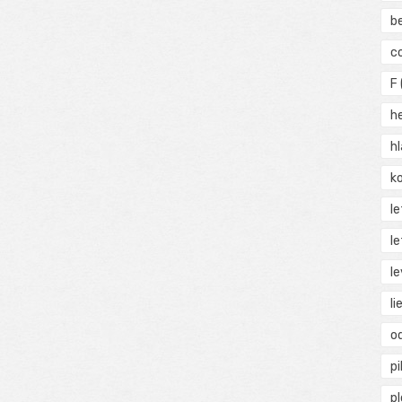
b
c
F
h
h
ko
l
le
le
li
o
pi
p