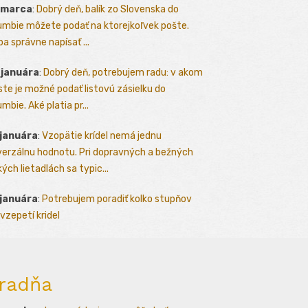
 marca
:
Dobrý deň, balík zo Slovenska do
umbie môžete podať na ktorejkoľvek pošte.
ba správne napísať ...
 januára
:
Dobrý deň, potrebujem radu: v akom
te je možné podať listovú zásielku do
mbie. Aké platia pr...
 januára
:
Vzopätie krídel nemá jednu
verzálnu hodnotu. Pri dopravných a bežných
kých lietadlách sa typic...
 januára
:
Potrebujem poradiť kolko stupňov
vzepetí kridel
radňa