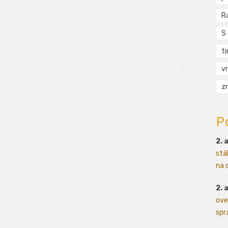
R
S
t
vr
zn
P
2. 
stá
na o
2. 
ove
sprá