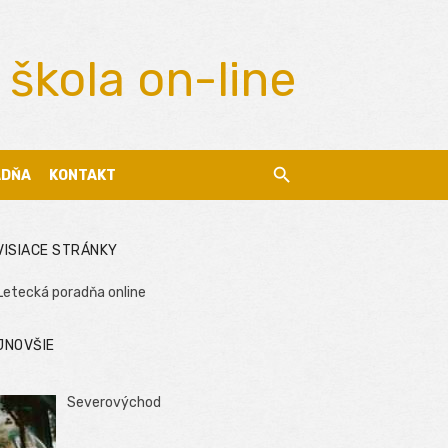
 škola on-line
ADŇA
KONTAKT
VISIACE STRÁNKY
Letecká poradňa online
JNOVŠIE
Severovýchod