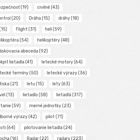
ezpečnosť
(19)
civilné
(43)
ontrol
(20)
Dráha
(15)
dráhy
(18)
(15)
Flight
(31)
heli
(59)
elikoptéra
(54)
helikoptéry
(48)
láskovacia abeceda
(92)
kpit lietadla
(41)
letecké motory
(64)
etecké termíny
(50)
letecké výrazy
(36)
tiska
(21)
letu
(15)
lety
(63)
vel
(13)
lietadlo
(58)
lietadlá
(317)
etanie
(59)
merné jednotky
(23)
dborné výrazy
(42)
pilot
(71)
loti
(64)
pilotovanie lietadla
(24)
locha
(16)
Radar
(22)
radary
(223)