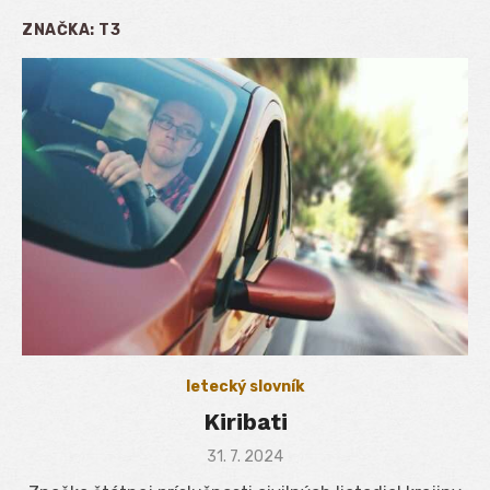
ZNAČKA:
T3
letecký slovník
Kiribati
Posted
31. 7. 2024
on