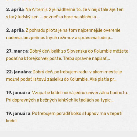
2. apríla
:
Na Artemis 2 je nádherné to, že v nej stále žije ten
starý ľudský sen — pozrieť sa hore na oblohu a ...
2. apríla
:
Z pohľadu pilota je na tom najcennejšie overenie
riadenia, bezpečnostných režimov a správania lode p...
27. marca
:
Dobrý deň, balík zo Slovenska do Kolumbie môžete
podať na ktorejkoľvek pošte. Treba správne napísať ...
22. januára
:
Dobrý deň, potrebujem radu: v akom meste je
možné podať listovú zásielku do Kolumbie. Aké platia pr...
19. januára
:
Vzopätie krídel nemá jednu univerzálnu hodnotu.
Pri dopravných a bežných ľahkých lietadlách sa typic...
19. januára
:
Potrebujem poradiť kolko stupňov ma vzepetí
kridel