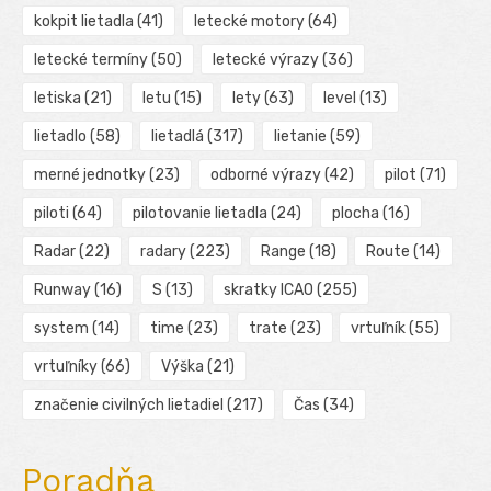
kokpit lietadla
(41)
letecké motory
(64)
letecké termíny
(50)
letecké výrazy
(36)
letiska
(21)
letu
(15)
lety
(63)
level
(13)
lietadlo
(58)
lietadlá
(317)
lietanie
(59)
merné jednotky
(23)
odborné výrazy
(42)
pilot
(71)
piloti
(64)
pilotovanie lietadla
(24)
plocha
(16)
Radar
(22)
radary
(223)
Range
(18)
Route
(14)
Runway
(16)
S
(13)
skratky ICAO
(255)
system
(14)
time
(23)
trate
(23)
vrtuľník
(55)
vrtuľníky
(66)
Výška
(21)
značenie civilných lietadiel
(217)
Čas
(34)
Poradňa