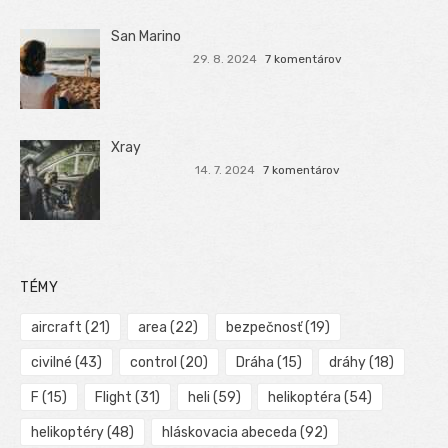
San Marino
29. 8. 2024
7 komentárov
Xray
14. 7. 2024
7 komentárov
TÉMY
aircraft
(21)
area
(22)
bezpečnosť
(19)
civilné
(43)
control
(20)
Dráha
(15)
dráhy
(18)
F
(15)
Flight
(31)
heli
(59)
helikoptéra
(54)
helikoptéry
(48)
hláskovacia abeceda
(92)