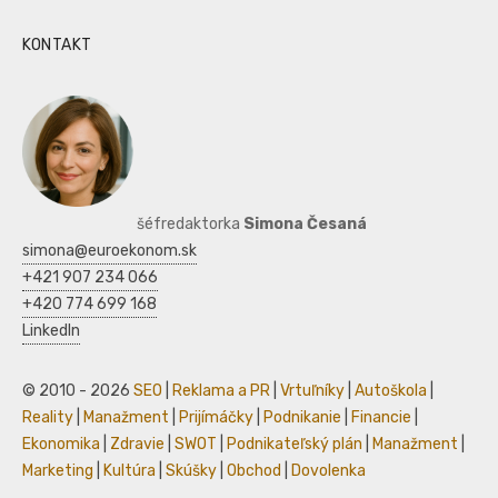
KONTAKT
šéfredaktorka
Simona Česaná
simona@euroekonom.sk
+421 907 234 066
+420 774 699 168
LinkedIn
© 2010 - 2026
SEO
|
Reklama a PR
|
Vrtuľníky
|
Autoškola
|
Reality
|
Manažment
|
Prijímáčky
|
Podnikanie
|
Financie
|
Ekonomika
|
Zdravie
|
SWOT
|
Podnikateľský plán
|
Manažment
|
Marketing
|
Kultúra
|
Skúšky
|
Obchod
|
Dovolenka