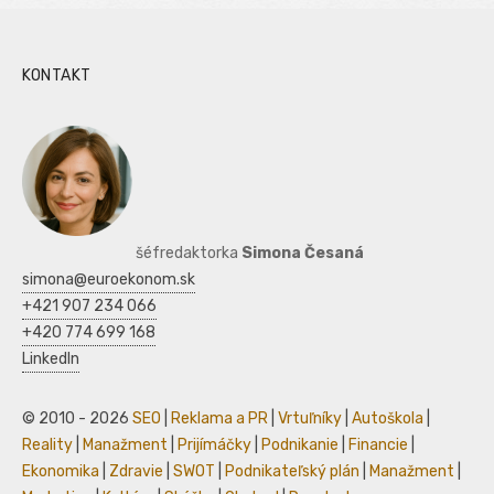
KONTAKT
šéfredaktorka
Simona Česaná
simona@euroekonom.sk
+421 907 234 066
+420 774 699 168
LinkedIn
© 2010 - 2026
SEO
|
Reklama a PR
|
Vrtuľníky
|
Autoškola
|
Reality
|
Manažment
|
Prijímáčky
|
Podnikanie
|
Financie
|
Ekonomika
|
Zdravie
|
SWOT
|
Podnikateľský plán
|
Manažment
|