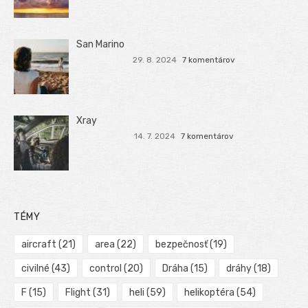
San Marino
29. 8. 2024
7 komentárov
Xray
14. 7. 2024
7 komentárov
TÉMY
aircraft
(21)
area
(22)
bezpečnosť
(19)
civilné
(43)
control
(20)
Dráha
(15)
dráhy
(18)
F
(15)
Flight
(31)
heli
(59)
helikoptéra
(54)