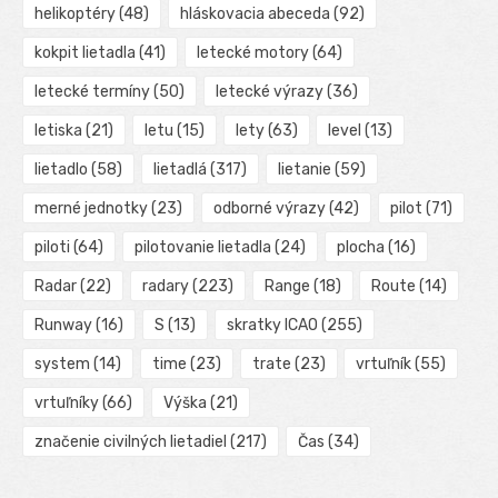
helikoptéry
(48)
hláskovacia abeceda
(92)
kokpit lietadla
(41)
letecké motory
(64)
letecké termíny
(50)
letecké výrazy
(36)
letiska
(21)
letu
(15)
lety
(63)
level
(13)
lietadlo
(58)
lietadlá
(317)
lietanie
(59)
merné jednotky
(23)
odborné výrazy
(42)
pilot
(71)
piloti
(64)
pilotovanie lietadla
(24)
plocha
(16)
Radar
(22)
radary
(223)
Range
(18)
Route
(14)
Runway
(16)
S
(13)
skratky ICAO
(255)
system
(14)
time
(23)
trate
(23)
vrtuľník
(55)
vrtuľníky
(66)
Výška
(21)
značenie civilných lietadiel
(217)
Čas
(34)