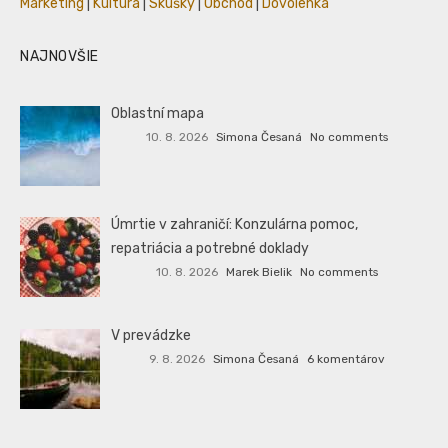
Marketing
|
Kultúra
|
Skúšky
|
Obchod
|
Dovolenka
NAJNOVŠIE
Oblastní mapa
10. 8. 2026
Simona Česaná
No comments
Úmrtie v zahraničí: Konzulárna pomoc,
repatriácia a potrebné doklady
10. 8. 2026
Marek Bielik
No comments
V prevádzke
9. 8. 2026
Simona Česaná
6 komentárov