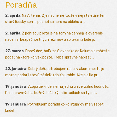
Poradňa
2. apríla
:
Na Artemis 2 je nádherné to, že v nej stále žije ten
starý ľudský sen — pozrieť sa hore na oblohu a ...
2. apríla
:
Z pohľadu pilota je na tom najcennejšie overenie
riadenia, bezpečnostných režimov a správania lode p...
27. marca
:
Dobrý deň, balík zo Slovenska do Kolumbie môžete
podať na ktorejkoľvek pošte. Treba správne napísať ...
22. januára
:
Dobrý deň, potrebujem radu: v akom meste je
možné podať listovú zásielku do Kolumbie. Aké platia pr...
19. januára
:
Vzopätie krídel nemá jednu univerzálnu hodnotu.
Pri dopravných a bežných ľahkých lietadlách sa typic...
19. januára
:
Potrebujem poradiť kolko stupňov ma vzepetí
kridel