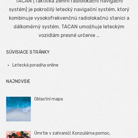
TACAN (Taktická zemní radiolokační navigační
systém) je pokročilý letecký navigační systém, ktorý
kombinuje vysokofrekvenčnú radiolokačnú stanici a
dálkoměrný systém. TACAN umožňuje leteckým
vozidlám presné určenie …
SÚVISIACE STRÁNKY
Letecká poradňa online
NAJNOVŠIE
Oblastní mapa
Úmrtie v zahraničí: Konzulárna pomoc,