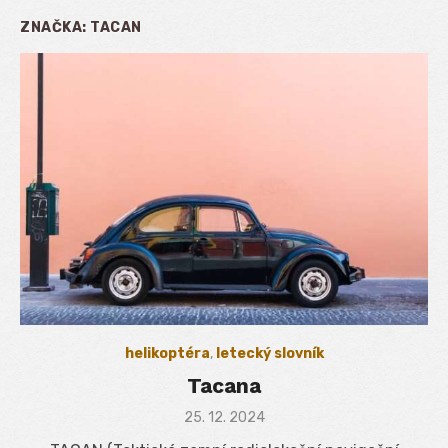
ZNAČKA:
TACAN
helikoptéra
,
letecký slovník
Tacana
Posted
25. 12. 2024
on