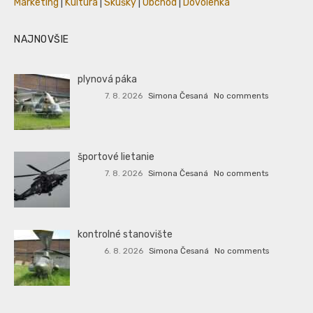
Marketing
|
Kultúra
|
Skúšky
|
Obchod
|
Dovolenka
NAJNOVŠIE
plynová páka
7. 8. 2026
Simona Česaná
No comments
športové lietanie
7. 8. 2026
Simona Česaná
No comments
kontrolné stanovište
6. 8. 2026
Simona Česaná
No comments