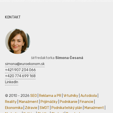
KONTAKT
šéfredaktorka
Simona Česaná
simona@euroekonom.sk
+421 907 234 066
+420 774 699 168
LinkedIn
© 2010 - 2026
SEO
|
Reklama a PR
|
Vrtuľníky
|
Autoškola
|
Reality
|
Manažment
|
Prijímáčky
|
Podnikanie
|
Financie
|
Ekonomika
|
Zdravie
|
SWOT
|
Podnikateľský plán
|
Manažment
|