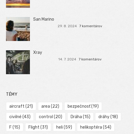
San Marino
29. 8. 2024
7 komentárov
Xray
14. 7. 2024
7 komentárov
TÉMY
aircraft
(21)
area
(22)
bezpečnosť
(19)
civilné
(43)
control
(20)
Dráha
(15)
dráhy
(18)
F
(15)
Flight
(31)
heli
(59)
helikoptéra
(54)