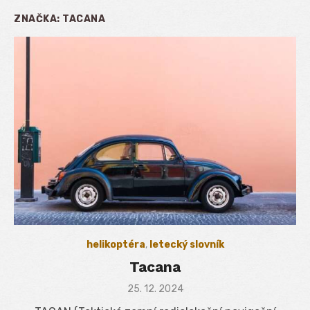
ZNAČKA:
TACANA
helikoptéra
,
letecký slovník
Tacana
Posted
25. 12. 2024
on