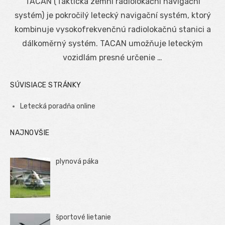
TACAN (Taktická zemní radiolokační navigační
systém) je pokročilý letecký navigační systém, ktorý
kombinuje vysokofrekvenčnú radiolokačnú stanici a
dálkoměrný systém. TACAN umožňuje leteckým
vozidlám presné určenie …
SÚVISIACE STRÁNKY
Letecká poradňa online
NAJNOVŠIE
plynová páka
športové lietanie