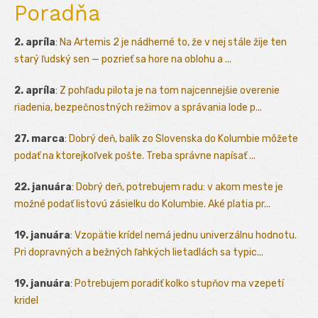
Poradňa
2. apríla
:
Na Artemis 2 je nádherné to, že v nej stále žije ten
starý ľudský sen — pozrieť sa hore na oblohu a ...
2. apríla
:
Z pohľadu pilota je na tom najcennejšie overenie
riadenia, bezpečnostných režimov a správania lode p...
27. marca
:
Dobrý deň, balík zo Slovenska do Kolumbie môžete
podať na ktorejkoľvek pošte. Treba správne napísať ...
22. januára
:
Dobrý deň, potrebujem radu: v akom meste je
možné podať listovú zásielku do Kolumbie. Aké platia pr...
19. januára
:
Vzopätie krídel nemá jednu univerzálnu hodnotu.
Pri dopravných a bežných ľahkých lietadlách sa typic...
19. januára
:
Potrebujem poradiť kolko stupňov ma vzepetí
kridel