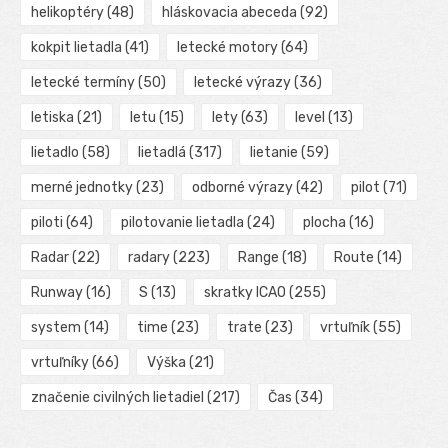
helikoptéry
(48)
hláskovacia abeceda
(92)
kokpit lietadla
(41)
letecké motory
(64)
letecké termíny
(50)
letecké výrazy
(36)
letiska
(21)
letu
(15)
lety
(63)
level
(13)
lietadlo
(58)
lietadlá
(317)
lietanie
(59)
merné jednotky
(23)
odborné výrazy
(42)
pilot
(71)
piloti
(64)
pilotovanie lietadla
(24)
plocha
(16)
Radar
(22)
radary
(223)
Range
(18)
Route
(14)
Runway
(16)
S
(13)
skratky ICAO
(255)
system
(14)
time
(23)
trate
(23)
vrtuľník
(55)
vrtuľníky
(66)
Výška
(21)
značenie civilných lietadiel
(217)
Čas
(34)