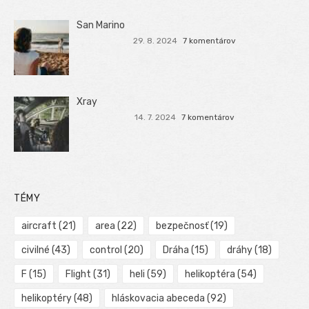
San Marino
29. 8. 2024
7 komentárov
Xray
14. 7. 2024
7 komentárov
TÉMY
aircraft
(21)
area
(22)
bezpečnosť
(19)
civilné
(43)
control
(20)
Dráha
(15)
dráhy
(18)
F
(15)
Flight
(31)
heli
(59)
helikoptéra
(54)
helikoptéry
(48)
hláskovacia abeceda
(92)