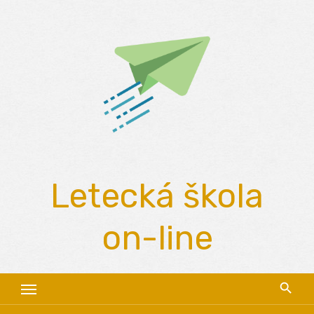
Skip
to
content
Letecká škola
on-line