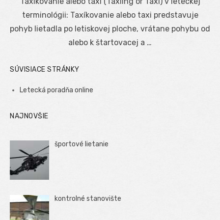
Taxíkovanie alebo taxi (Taxiing or Taxi) v leteckej
terminológii: Taxíkovanie alebo taxi predstavuje
pohyb lietadla po letiskovej ploche, vrátane pohybu od
alebo k štartovacej a …
SÚVISIACE STRÁNKY
Letecká poradňa online
NAJNOVŠIE
športové lietanie
kontrolné stanovište