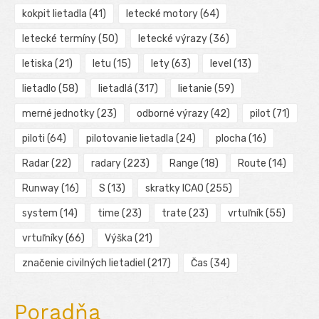
kokpit lietadla
(41)
letecké motory
(64)
letecké termíny
(50)
letecké výrazy
(36)
letiska
(21)
letu
(15)
lety
(63)
level
(13)
lietadlo
(58)
lietadlá
(317)
lietanie
(59)
merné jednotky
(23)
odborné výrazy
(42)
pilot
(71)
piloti
(64)
pilotovanie lietadla
(24)
plocha
(16)
Radar
(22)
radary
(223)
Range
(18)
Route
(14)
Runway
(16)
S
(13)
skratky ICAO
(255)
system
(14)
time
(23)
trate
(23)
vrtuľník
(55)
vrtuľníky
(66)
Výška
(21)
značenie civilných lietadiel
(217)
Čas
(34)
Poradňa