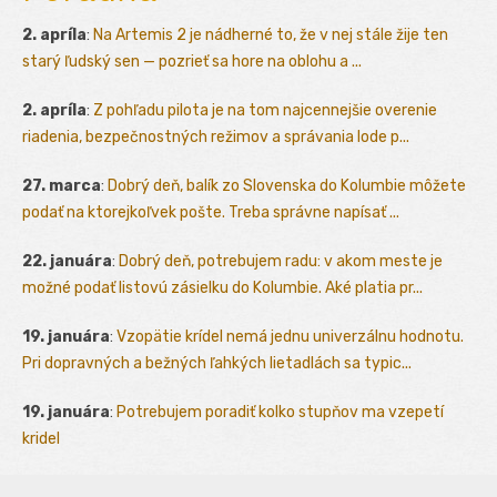
2. apríla
:
Na Artemis 2 je nádherné to, že v nej stále žije ten
starý ľudský sen — pozrieť sa hore na oblohu a ...
2. apríla
:
Z pohľadu pilota je na tom najcennejšie overenie
riadenia, bezpečnostných režimov a správania lode p...
27. marca
:
Dobrý deň, balík zo Slovenska do Kolumbie môžete
podať na ktorejkoľvek pošte. Treba správne napísať ...
22. januára
:
Dobrý deň, potrebujem radu: v akom meste je
možné podať listovú zásielku do Kolumbie. Aké platia pr...
19. januára
:
Vzopätie krídel nemá jednu univerzálnu hodnotu.
Pri dopravných a bežných ľahkých lietadlách sa typic...
19. januára
:
Potrebujem poradiť kolko stupňov ma vzepetí
kridel