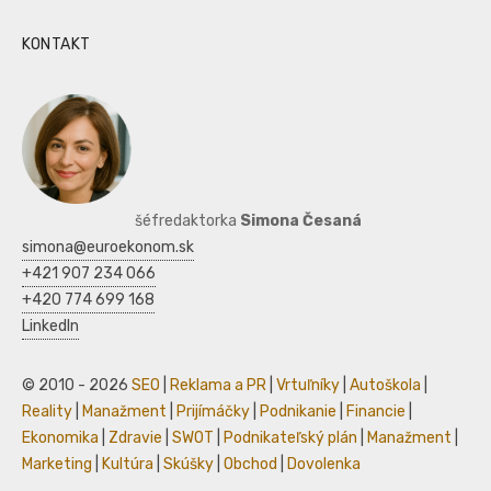
KONTAKT
šéfredaktorka
Simona Česaná
simona@euroekonom.sk
+421 907 234 066
+420 774 699 168
LinkedIn
© 2010 - 2026
SEO
|
Reklama a PR
|
Vrtuľníky
|
Autoškola
|
Reality
|
Manažment
|
Prijímáčky
|
Podnikanie
|
Financie
|
Ekonomika
|
Zdravie
|
SWOT
|
Podnikateľský plán
|
Manažment
|
Marketing
|
Kultúra
|
Skúšky
|
Obchod
|
Dovolenka