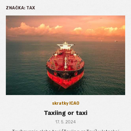
ZNAČKA:
TAX
skratky ICAO
Taxiing or taxi
Posted
17. 5. 2024
on