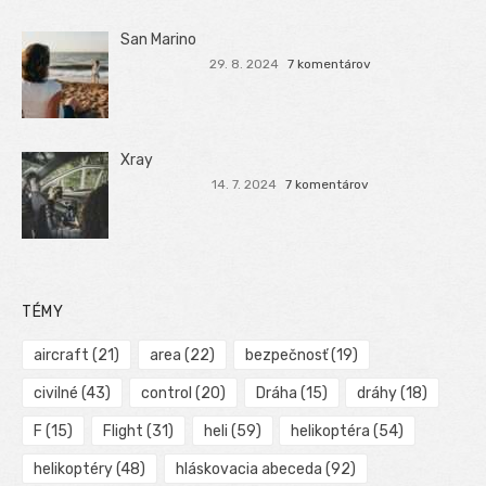
San Marino
29. 8. 2024
7 komentárov
Xray
14. 7. 2024
7 komentárov
TÉMY
aircraft
(21)
area
(22)
bezpečnosť
(19)
civilné
(43)
control
(20)
Dráha
(15)
dráhy
(18)
F
(15)
Flight
(31)
heli
(59)
helikoptéra
(54)
helikoptéry
(48)
hláskovacia abeceda
(92)