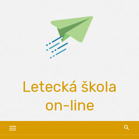
Skip
to
content
Letecká škola
on-line