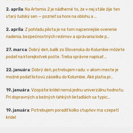
2. apríla
:
Na Artemis 2 je nádherné to, že v nej stále žije ten
starý ľudský sen — pozrieť sa hore na oblohu a ...
2. apríla
:
Z pohľadu pilota je na tom najcennejšie overenie
riadenia, bezpečnostných režimov a správania lode p...
27. marca
:
Dobrý deň, balík zo Slovenska do Kolumbie môžete
podať na ktorejkoľvek pošte. Treba správne napísať ...
22. januára
:
Dobrý deň, potrebujem radu: v akom meste je
možné podať listovú zásielku do Kolumbie. Aké platia pr...
19. januára
:
Vzopätie krídel nemá jednu univerzálnu hodnotu.
Pri dopravných a bežných ľahkých lietadlách sa typic...
19. januára
:
Potrebujem poradiť kolko stupňov ma vzepetí
kridel