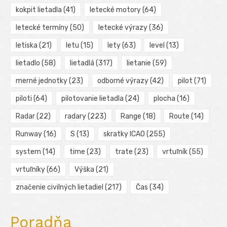
kokpit lietadla
(41)
letecké motory
(64)
letecké termíny
(50)
letecké výrazy
(36)
letiska
(21)
letu
(15)
lety
(63)
level
(13)
lietadlo
(58)
lietadlá
(317)
lietanie
(59)
merné jednotky
(23)
odborné výrazy
(42)
pilot
(71)
piloti
(64)
pilotovanie lietadla
(24)
plocha
(16)
Radar
(22)
radary
(223)
Range
(18)
Route
(14)
Runway
(16)
S
(13)
skratky ICAO
(255)
system
(14)
time
(23)
trate
(23)
vrtuľník
(55)
vrtuľníky
(66)
Výška
(21)
značenie civilných lietadiel
(217)
Čas
(34)
Poradňa