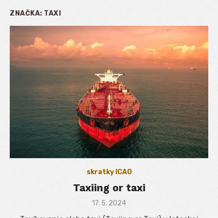
ZNAČKA:
TAXI
skratky ICAO
Taxiing or taxi
Posted
17. 5. 2024
on