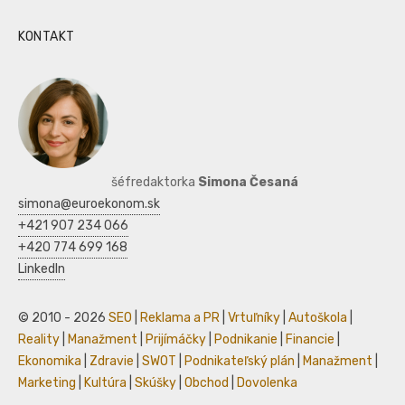
KONTAKT
šéfredaktorka
Simona Česaná
simona@euroekonom.sk
+421 907 234 066
+420 774 699 168
LinkedIn
© 2010 - 2026
SEO
|
Reklama a PR
|
Vrtuľníky
|
Autoškola
|
Reality
|
Manažment
|
Prijímáčky
|
Podnikanie
|
Financie
|
Ekonomika
|
Zdravie
|
SWOT
|
Podnikateľský plán
|
Manažment
|
Marketing
|
Kultúra
|
Skúšky
|
Obchod
|
Dovolenka