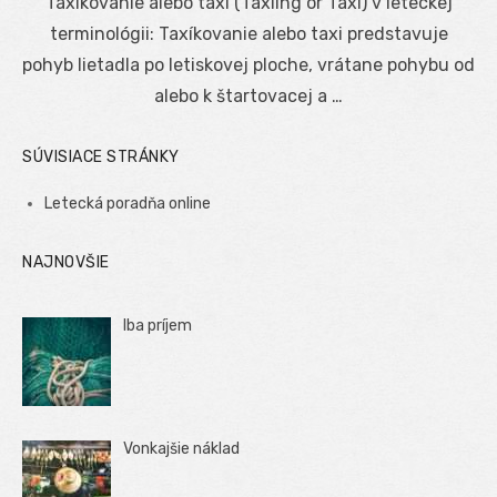
Taxíkovanie alebo taxi (Taxiing or Taxi) v leteckej
terminológii: Taxíkovanie alebo taxi predstavuje
pohyb lietadla po letiskovej ploche, vrátane pohybu od
alebo k štartovacej a …
SÚVISIACE STRÁNKY
Letecká poradňa online
NAJNOVŠIE
Iba príjem
Vonkajšie náklad