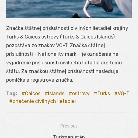
Značka štátnej príslušnosti civilných lietadiel krajiny
Turks & Caicos ostrovy (Turks & Caicos Islands),
pozostáva zo znakov VQ-T. Značka štátnej
príslušnosti – Nationality mark – je označenie na
vyjadrenie príslušnosti civilného lietadla určitému
štátu. Za značkou štátnej príslušnosti nasleduje
pomlčka a registrová značka.
Tag:
Caicos
Islands
ostrovy
Turks
VQ-T
značenie civilných lietadiel
Previous
Navigácia
Previous
Turkmenistán