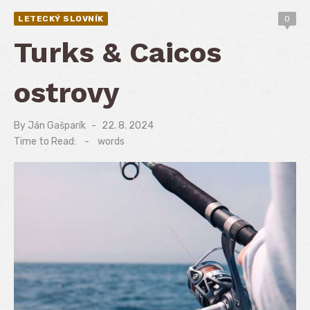
LETECKÝ SLOVNÍK
0
Turks & Caicos
ostrovy
By
Ján Gašparík
Posted
22. 8. 2024
on
Time to Read:
-
words