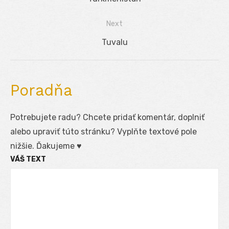
v
post:
Next
článku
Next
Tuvalu
post:
Poradňa
Potrebujete radu? Chcete pridať komentár, doplniť
alebo upraviť túto stránku? Vyplňte textové pole
nižšie. Ďakujeme ♥
VÁŠ TEXT