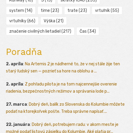
Runway
(16)
S
(13)
skratky ICAO
(255)
system
(14)
time
(23)
trate
(23)
vrtuľník
(55)
vrtuľníky
(66)
Výška
(21)
značenie civilných lietadiel
(217)
Čas
(34)
Poradňa
2. apríla
:
Na Artemis 2 je nádherné to, že v nej stále žije ten
starý ľudský sen — pozrieť sa hore na oblohu a ...
2. apríla
:
Z pohľadu pilota je na tom najcennejšie overenie
riadenia, bezpečnostných režimov a správania lode p...
27. marca
:
Dobrý deň, balík zo Slovenska do Kolumbie môžete
podať na ktorejkoľvek pošte. Treba správne napísať ...
22. januára
:
Dobrý deň, potrebujem radu: v akom meste je
možné podať listovú zásielku do Kolumbie. Aké platia pr...