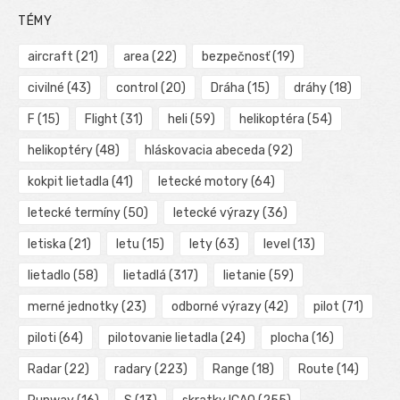
TÉMY
aircraft
(21)
area
(22)
bezpečnosť
(19)
civilné
(43)
control
(20)
Dráha
(15)
dráhy
(18)
F
(15)
Flight
(31)
heli
(59)
helikoptéra
(54)
helikoptéry
(48)
hláskovacia abeceda
(92)
kokpit lietadla
(41)
letecké motory
(64)
letecké termíny
(50)
letecké výrazy
(36)
letiska
(21)
letu
(15)
lety
(63)
level
(13)
lietadlo
(58)
lietadlá
(317)
lietanie
(59)
merné jednotky
(23)
odborné výrazy
(42)
pilot
(71)
piloti
(64)
pilotovanie lietadla
(24)
plocha
(16)
Radar
(22)
radary
(223)
Range
(18)
Route
(14)