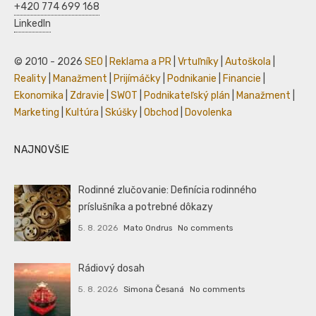
+420 774 699 168
LinkedIn
© 2010 - 2026
SEO
|
Reklama a PR
|
Vrtuľníky
|
Autoškola
|
Reality
|
Manažment
|
Prijímáčky
|
Podnikanie
|
Financie
|
Ekonomika
|
Zdravie
|
SWOT
|
Podnikateľský plán
|
Manažment
|
Marketing
|
Kultúra
|
Skúšky
|
Obchod
|
Dovolenka
NAJNOVŠIE
Rodinné zlučovanie: Definícia rodinného
príslušníka a potrebné dôkazy
5. 8. 2026
Mato Ondrus
No comments
Rádiový dosah
5. 8. 2026
Simona Česaná
No comments