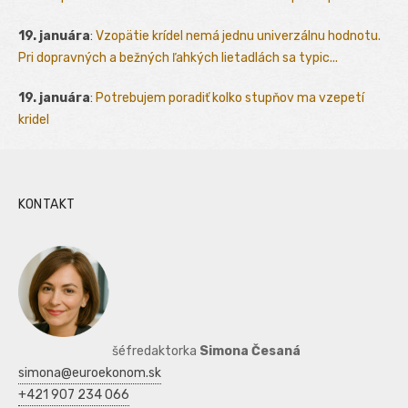
19. januára
:
Vzopätie krídel nemá jednu univerzálnu hodnotu.
Pri dopravných a bežných ľahkých lietadlách sa typic...
19. januára
:
Potrebujem poradiť kolko stupňov ma vzepetí
kridel
KONTAKT
šéfredaktorka
Simona Česaná
simona@euroekonom.sk
+421 907 234 066