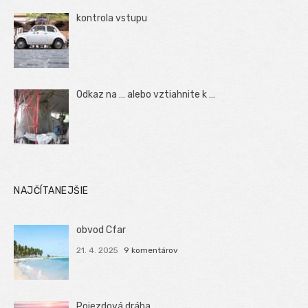
kontrola vstupu
Odkaz na … alebo vztiahnite k …
NAJČÍTANEJŠIE
obvod Cfar
21. 4. 2025
9 komentárov
Pojezdová dráha