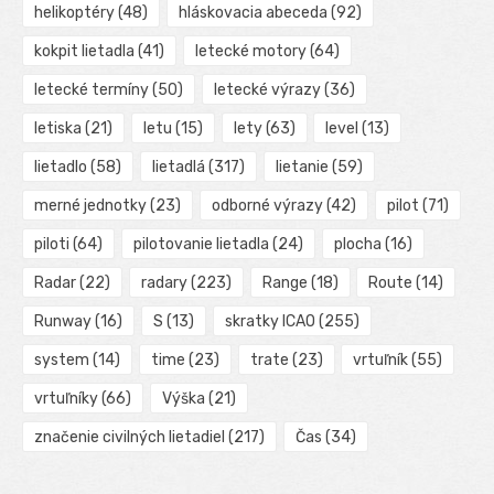
helikoptéry
(48)
hláskovacia abeceda
(92)
kokpit lietadla
(41)
letecké motory
(64)
letecké termíny
(50)
letecké výrazy
(36)
letiska
(21)
letu
(15)
lety
(63)
level
(13)
lietadlo
(58)
lietadlá
(317)
lietanie
(59)
merné jednotky
(23)
odborné výrazy
(42)
pilot
(71)
piloti
(64)
pilotovanie lietadla
(24)
plocha
(16)
Radar
(22)
radary
(223)
Range
(18)
Route
(14)
Runway
(16)
S
(13)
skratky ICAO
(255)
system
(14)
time
(23)
trate
(23)
vrtuľník
(55)
vrtuľníky
(66)
Výška
(21)
značenie civilných lietadiel
(217)
Čas
(34)