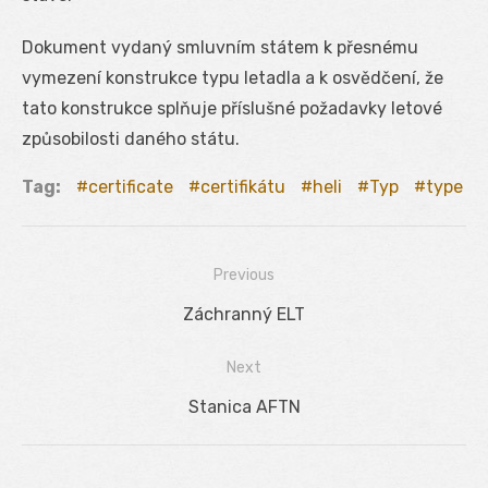
Dokument vydaný smluvním státem k přesnému
vymezení konstrukce typu letadla a k osvědčení, že
tato konstrukce splňuje příslušné požadavky letové
způsobilosti daného státu.
Tag:
certificate
certifikátu
heli
Typ
type
Previous
Navigácia
Previous
Záchranný ELT
v
post:
Next
článku
Next
Stanica AFTN
post: