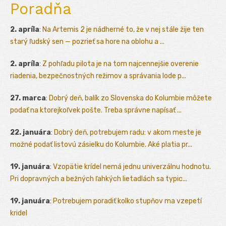
Poradňa
2. apríla
:
Na Artemis 2 je nádherné to, že v nej stále žije ten
starý ľudský sen — pozrieť sa hore na oblohu a ...
2. apríla
:
Z pohľadu pilota je na tom najcennejšie overenie
riadenia, bezpečnostných režimov a správania lode p...
27. marca
:
Dobrý deň, balík zo Slovenska do Kolumbie môžete
podať na ktorejkoľvek pošte. Treba správne napísať ...
22. januára
:
Dobrý deň, potrebujem radu: v akom meste je
možné podať listovú zásielku do Kolumbie. Aké platia pr...
19. januára
:
Vzopätie krídel nemá jednu univerzálnu hodnotu.
Pri dopravných a bežných ľahkých lietadlách sa typic...
19. januára
:
Potrebujem poradiť kolko stupňov ma vzepetí
kridel