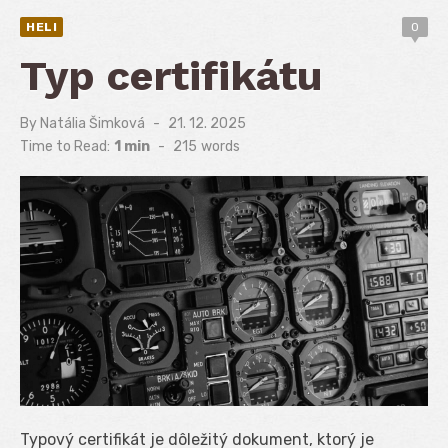
HELI
0
Typ certifikátu
By
Natália Šimková
Posted
21. 12. 2025
on
Time to Read:
1 min
-
215
words
Typový certifikát je dôležitý dokument, ktorý je