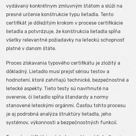
vydávaný konkrétnym zmluvným štátom a slúži na
presné určenie konštrukcie typu lietadla. Tento
certifikát je dôležitým krokom v procese certifikácie
lietadla a potvrdzuje, že konštrukcia lietadla spĺňa
všetky relevantné požiadavky na leteckú schopnosť
platné v danom štáte.
Proces získavania typového certifikátu je zložitý a
dôkladný. Lietadlo musí prejsť sériou testov a
hodnotení, ktoré zahŕňajú technické, bezpečnostné a
letecké aspekty. Tieto testy sú navrhnuté na
overenie, či lietadlo spĺňa štandardy a normy
stanovené leteckými orgánmi. Časťou tohto procesu
je aj podrobná analýza štruktúry lietadla, jeho
systémov, výkonnosti a bezpečnostných funkcií.