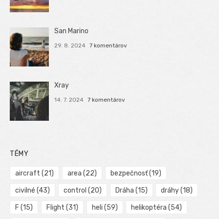
San Marino
29. 8. 2024
7 komentárov
Xray
14. 7. 2024
7 komentárov
TÉMY
aircraft
(21)
area
(22)
bezpečnosť
(19)
civilné
(43)
control
(20)
Dráha
(15)
dráhy
(18)
F
(15)
Flight
(31)
heli
(59)
helikoptéra
(54)