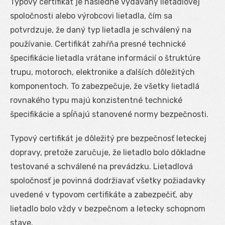
Typový certifikát je následne vydávaný lietadlovej
spoločnosti alebo výrobcovi lietadla, čím sa
potvrdzuje, že daný typ lietadla je schválený na
používanie. Certifikát zahŕňa presné technické
špecifikácie lietadla vrátane informácií o štruktúre
trupu, motoroch, elektronike a ďalších dôležitých
komponentoch. To zabezpečuje, že všetky lietadlá
rovnakého typu majú konzistentné technické
špecifikácie a spĺňajú stanovené normy bezpečnosti.
Typový certifikát je dôležitý pre bezpečnosť leteckej
dopravy, pretože zaručuje, že lietadlo bolo dôkladne
testované a schválené na prevádzku. Lietadlová
spoločnosť je povinná dodržiavať všetky požiadavky
uvedené v typovom certifikáte a zabezpečiť, aby
lietadlo bolo vždy v bezpečnom a letecky schopnom
stave.