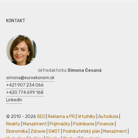
KONTAKT
šéfredaktorka
Simona Česaná
simona@euroekonom.sk
+421 907 234 066
+420 774 699 168
LinkedIn
© 2010 - 2026
SEO
|
Reklama a PR
|
Vrtuľníky
|
Autoškola
|
Reality
|
Manažment
|
Prijímáčky
|
Podnikanie
|
Financie
|
Ekonomika
|
Zdravie
|
SWOT
|
Podnikateľský plán
|
Manažment
|