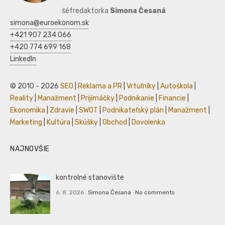
šéfredaktorka
Simona Česaná
simona@euroekonom.sk
+421 907 234 066
+420 774 699 168
LinkedIn
© 2010 - 2026
SEO
|
Reklama a PR
|
Vrtuľníky
|
Autoškola
|
Reality
|
Manažment
|
Prijímáčky
|
Podnikanie
|
Financie
|
Ekonomika
|
Zdravie
|
SWOT
|
Podnikateľský plán
|
Manažment
|
Marketing
|
Kultúra
|
Skúšky
|
Obchod
|
Dovolenka
NAJNOVŠIE
kontrolné stanovište
6. 8. 2026
Simona Česaná
No comments