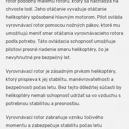
rotor podobný malému rotoru, ktorý sa nachádza na
chvoste lodí. Jeho otáčanie vyvažuje otáčanie
helikoptéry spôsobené hlavným motorom. Pilot ovláda
vyrovnávací rotor pomocou nožných pákov, ktoré mu
umožňujú meniť smer otáčania vyrovnávacieho rotora
podľa potreby. Táto ovládacia schopnosť umožňuje
pilotovi presné riadenie smeru helikoptéry, čo je
nevyhnutné pre bezpečný let.
Vyrovnávací rotor je zásadným prvkom helikoptéry,
ktorý prispieva k jej stabilitu, manévrovateľnosti a
bezpečnosti počas letu. Bez tejto dôležitej súčasti by
helikoptéry nemali schopnosť udržať sa vo vzduchu s
potrebnou stabilitou a presnosťou.
Vyrovnávací rotor zabraňuje vzniku točivého
momentu a zabezpečuje stabilitu počas letu