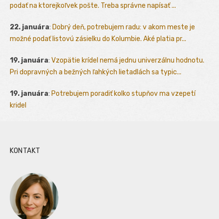
podať na ktorejkoľvek pošte. Treba správne napísať ...
22. januára
:
Dobrý deň, potrebujem radu: v akom meste je
možné podať listovú zásielku do Kolumbie. Aké platia pr...
19. januára
:
Vzopätie krídel nemá jednu univerzálnu hodnotu.
Pri dopravných a bežných ľahkých lietadlách sa typic...
19. januára
:
Potrebujem poradiť kolko stupňov ma vzepetí
kridel
KONTAKT