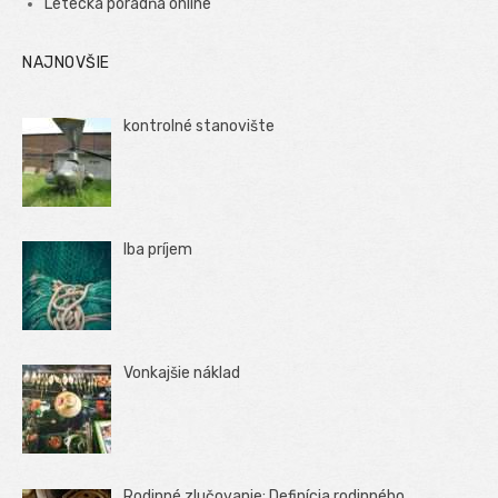
Letecká poradňa online
NAJNOVŠIE
kontrolné stanovište
Iba príjem
Vonkajšie náklad
Rodinné zlučovanie: Definícia rodinného