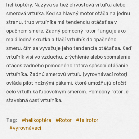
helikoptéry. Nazýva sa tiež chvostová vrtuľka alebo
smerová vrtuľka. Keď sa hlavný motor otáča na jednu
stranu, trup vrtuľníka má tendenciu otáčať sa v
opačnom smere. Zadný pomocný rotor funguje ako
malá lodná skrutka a tlačí vrtuľník do opačného
smeru, čím sa vyvažuje jeho tendencia otáčať sa. Keď
vrtuľník visí vo vzduchu, zrýchlenie alebo spomalenie
otáčok zadného pomocného rotora spôsobí otáčanie
vrtuľníka. Zadnú smerovú vrtuľu (vyrovnávací rotor)
ovláda pilot nožnými pákami, ktoré umožňujú otočiť
čelo vrtuľníka ľubovoľným smerom. Pomocný rotor je
stavebná časť vrtuľníka.
Tag:
helikoptéra
Rotor
tailrotor
vyrovnávací