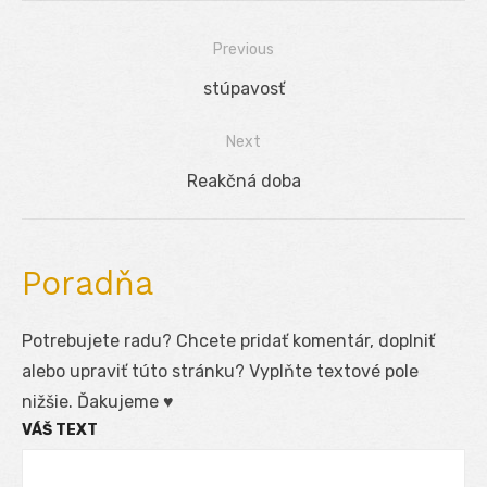
Previous
Navigácia
Previous
stúpavosť
v
post:
Next
článku
Next
Reakčná doba
post:
Poradňa
Potrebujete radu? Chcete pridať komentár, doplniť
alebo upraviť túto stránku? Vyplňte textové pole
nižšie. Ďakujeme ♥
VÁŠ TEXT