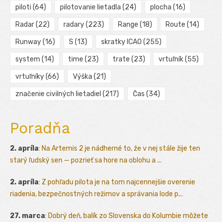
piloti
(64)
pilotovanie lietadla
(24)
plocha
(16)
Radar
(22)
radary
(223)
Range
(18)
Route
(14)
Runway
(16)
S
(13)
skratky ICAO
(255)
system
(14)
time
(23)
trate
(23)
vrtuľník
(55)
vrtuľníky
(66)
Výška
(21)
značenie civilných lietadiel
(217)
Čas
(34)
Poradňa
2. apríla
:
Na Artemis 2 je nádherné to, že v nej stále žije ten
starý ľudský sen — pozrieť sa hore na oblohu a ...
2. apríla
:
Z pohľadu pilota je na tom najcennejšie overenie
riadenia, bezpečnostných režimov a správania lode p...
27. marca
:
Dobrý deň, balík zo Slovenska do Kolumbie môžete