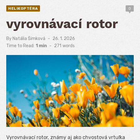
HELIKOPTÉRA
0
vyrovnávací rotor
By
Natália Šimková
Posted
26. 1. 2026
on
Time to Read:
1 min
-
271
words
Vyrovnávací rotor, známy aj ako chvostová vrtuľka