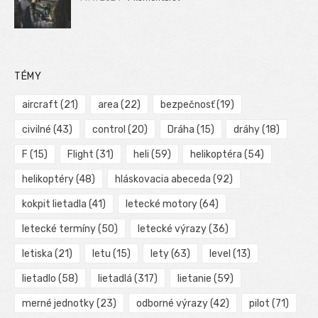
TÉMY
aircraft
(21)
area
(22)
bezpečnosť
(19)
civilné
(43)
control
(20)
Dráha
(15)
dráhy
(18)
F
(15)
Flight
(31)
heli
(59)
helikoptéra
(54)
helikoptéry
(48)
hláskovacia abeceda
(92)
kokpit lietadla
(41)
letecké motory
(64)
letecké termíny
(50)
letecké výrazy
(36)
letiska
(21)
letu
(15)
lety
(63)
level
(13)
lietadlo
(58)
lietadlá
(317)
lietanie
(59)
merné jednotky
(23)
odborné výrazy
(42)
pilot
(71)