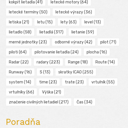
kokpit lietadla
(41)
letecké motory
(64)
letecké termíny
(50)
letecké výrazy
(36)
letiska
(21)
letu
(15)
lety
(63)
level
(13)
lietadlo
(58)
lietadlá
(317)
lietanie
(59)
merné jednotky
(23)
odborné výrazy
(42)
pilot
(71)
piloti
(64)
pilotovanie lietadla
(24)
plocha
(16)
Radar
(22)
radary
(223)
Range
(18)
Route
(14)
Runway
(16)
S
(13)
skratky ICAO
(255)
system
(14)
time
(23)
trate
(23)
vrtuľník
(55)
vrtuľníky
(66)
Výška
(21)
značenie civilných lietadiel
(217)
Čas
(34)
Poradňa