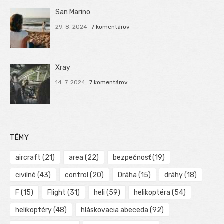
San Marino
29. 8. 2024
7 komentárov
Xray
14. 7. 2024
7 komentárov
TÉMY
aircraft
(21)
area
(22)
bezpečnosť
(19)
civilné
(43)
control
(20)
Dráha
(15)
dráhy
(18)
F
(15)
Flight
(31)
heli
(59)
helikoptéra
(54)
helikoptéry
(48)
hláskovacia abeceda
(92)