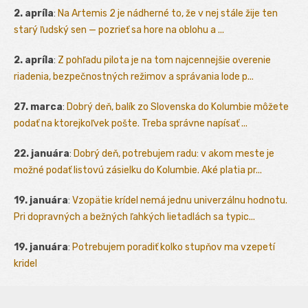
2. apríla
:
Na Artemis 2 je nádherné to, že v nej stále žije ten
starý ľudský sen — pozrieť sa hore na oblohu a ...
2. apríla
:
Z pohľadu pilota je na tom najcennejšie overenie
riadenia, bezpečnostných režimov a správania lode p...
27. marca
:
Dobrý deň, balík zo Slovenska do Kolumbie môžete
podať na ktorejkoľvek pošte. Treba správne napísať ...
22. januára
:
Dobrý deň, potrebujem radu: v akom meste je
možné podať listovú zásielku do Kolumbie. Aké platia pr...
19. januára
:
Vzopätie krídel nemá jednu univerzálnu hodnotu.
Pri dopravných a bežných ľahkých lietadlách sa typic...
19. januára
:
Potrebujem poradiť kolko stupňov ma vzepetí
kridel