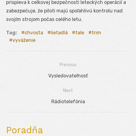
prispieva k celkovej bezpečnosti leteckých operácií a
zabezpečuje, že piloti majú spoľahlivú kontrolu nad
svojím strojom počas celého letu.
Tag:
chvosta
lietadlá
tale
trim
vyváženie
Previous
Navigácia
Previous
Vysledovateľnosť
v
post:
Next
článku
Next
Rádiotelefónia
post:
Poradňa