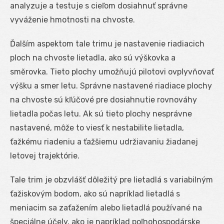
analyzuje a testuje s cieľom dosiahnuť správne
vyváženie hmotnosti na chvoste.
Ďalším aspektom tale trimu je nastavenie riadiacich
ploch na chvoste lietadla, ako sú výškovka a
směrovka. Tieto plochy umožňujú pilotovi ovplyvňovať
výšku a smer letu. Správne nastavené riadiace plochy
na chvoste sú kľúčové pre dosiahnutie rovnováhy
lietadla počas letu. Ak sú tieto plochy nesprávne
nastavené, môže to viesť k nestabilite lietadla,
ťažkému riadeniu a ťažšiemu udržiavaniu žiadanej
letovej trajektórie.
Tale trim je obzvlášť dôležitý pre lietadlá s variabilným
ťažiskovým bodom, ako sú napríklad lietadlá s
meniacim sa zaťažením alebo lietadlá používané na
špeciálne účely, ako je napríklad poľnohospodárske