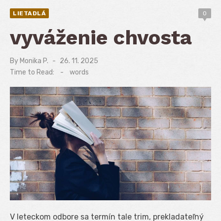
LIETADLÁ
0
vyváženie chvosta
By
Monika P.
Posted
26. 11. 2025
on
Time to Read:
-
words
V leteckom odbore sa termín tale trim, prekladateľný