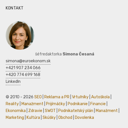
KONTAKT
šéfredaktorka
Simona Česaná
simona@euroekonom.sk
+421 907 234 066
+420 774 699 168
LinkedIn
© 2010 - 2026
SEO
|
Reklama a PR
|
Vrtuľníky
|
Autoškola
|
Reality
|
Manažment
|
Prijímáčky
|
Podnikanie
|
Financie
|
Ekonomika
|
Zdravie
|
SWOT
|
Podnikateľský plán
|
Manažment
|
Marketing
|
Kultúra
|
Skúšky
|
Obchod
|
Dovolenka