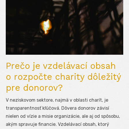
Prečo je vzdelávací obsah
o rozpočte charity dôležitý
pre donorov?
V neziskovom sektore, najmä v oblasti charít, je
transparentnosť kľúčová. Dôvera donorov závisí
nielen od vízie a misie organizácie, ale aj od spôsobu,
akým spravuje financie. Vzdelávací obsah, ktorý