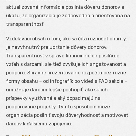
aktualizované informácie posilnia dôveru donorov a
ukážu, že organizácia je zodpovedná a orientovaná na
transparentnosť.
Vzdelávací obsah o tom, ako sa číta rozpočet charity,
je nevyhnutný pre udržanie dôvery donorov.
Transparentnosť v správe financií nielen posilňuje
vzťah s darcami, ale tiež zvyšuje ich angažovanosť a
podporu. Správne prezentovanie rozpočtu cez rôzne
formy obsahu – od infografík po videá a FAQ sekcie –
umožňuje darcom lepšie pochopiť, ako sú ich
príspevky využívané a aký dopad majú na
podporované projekty. Týmto spôsobom môže
organizácia posilniť svoju dôveryhodnosť a motivovať
darcov k ďalšiemu zapojeniu.