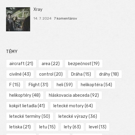
Xray
14. 7. 2024
7 komentárov
TÉMY
aircraft
(21)
area
(22)
bezpečnosť
(19)
civilné
(43)
control
(20)
Dráha
(15)
dráhy
(18)
F
(15)
Flight
(31)
heli
(59)
helikoptéra
(54)
helikoptéry
(48)
hláskovacia abeceda
(92)
kokpit lietadla
(41)
letecké motory
(64)
letecké termíny
(50)
letecké výrazy
(36)
letiska
(21)
letu
(15)
lety
(63)
level
(13)