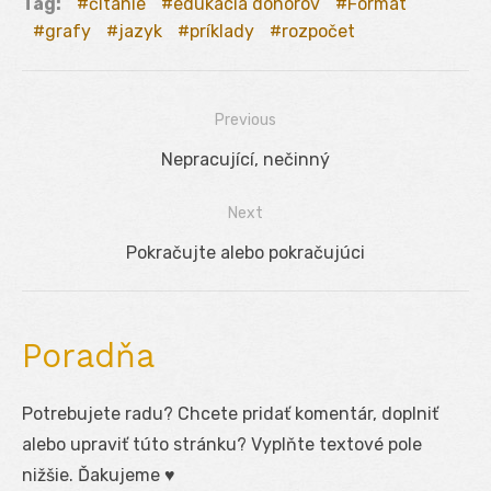
Tag:
čítanie
edukácia donorov
Formát
grafy
jazyk
príklady
rozpočet
Previous
Navigácia
Previous
Nepracující, nečinný
v
post:
Next
článku
Next
Pokračujte alebo pokračujúci
post:
Poradňa
Potrebujete radu? Chcete pridať komentár, doplniť
alebo upraviť túto stránku? Vyplňte textové pole
nižšie. Ďakujeme ♥