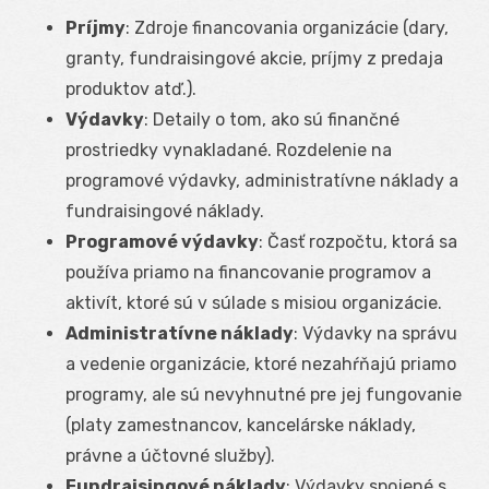
Príjmy
: Zdroje financovania organizácie (dary,
granty, fundraisingové akcie, príjmy z predaja
produktov atď.).
Výdavky
: Detaily o tom, ako sú finančné
prostriedky vynakladané. Rozdelenie na
programové výdavky, administratívne náklady a
fundraisingové náklady.
Programové výdavky
: Časť rozpočtu, ktorá sa
používa priamo na financovanie programov a
aktivít, ktoré sú v súlade s misiou organizácie.
Administratívne náklady
: Výdavky na správu
a vedenie organizácie, ktoré nezahŕňajú priamo
programy, ale sú nevyhnutné pre jej fungovanie
(platy zamestnancov, kancelárske náklady,
právne a účtovné služby).
Fundraisingové náklady
: Výdavky spojené s