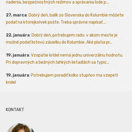
riadenia, bezpečnostných režimov a správania lode p...
27. marca
:
Dobrý deň, balík zo Slovenska do Kolumbie môžete
podať na ktorejkoľvek pošte. Treba správne napísať ...
22. januára
:
Dobrý deň, potrebujem radu: v akom meste je
možné podať listovú zásielku do Kolumbie. Aké platia pr...
19. januára
:
Vzopätie krídel nemá jednu univerzálnu hodnotu.
Pri dopravných a bežných ľahkých lietadlách sa typic...
19. januára
:
Potrebujem poradiť kolko stupňov ma vzepetí
kridel
KONTAKT