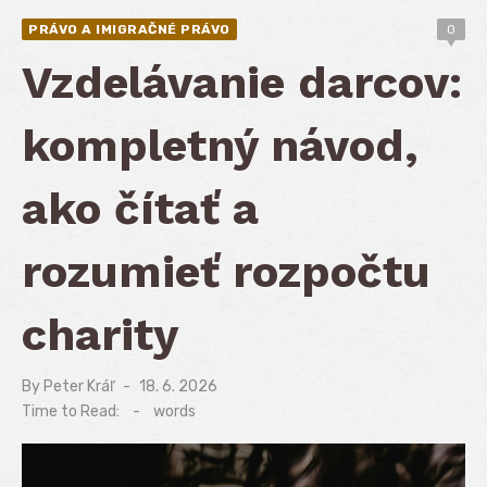
PRÁVO A IMIGRAČNÉ PRÁVO
0
Vzdelávanie darcov:
kompletný návod,
ako čítať a
rozumieť rozpočtu
charity
By
Peter Kráľ
Posted
18. 6. 2026
on
Time to Read:
-
words