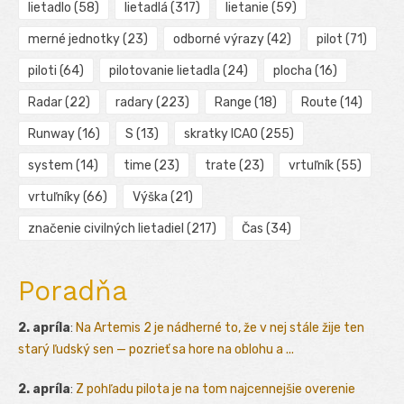
lietadlo
(58)
lietadlá
(317)
lietanie
(59)
merné jednotky
(23)
odborné výrazy
(42)
pilot
(71)
piloti
(64)
pilotovanie lietadla
(24)
plocha
(16)
Radar
(22)
radary
(223)
Range
(18)
Route
(14)
Runway
(16)
S
(13)
skratky ICAO
(255)
system
(14)
time
(23)
trate
(23)
vrtuľník
(55)
vrtuľníky
(66)
Výška
(21)
značenie civilných lietadiel
(217)
Čas
(34)
Poradňa
2. apríla
:
Na Artemis 2 je nádherné to, že v nej stále žije ten
starý ľudský sen — pozrieť sa hore na oblohu a ...
2. apríla
:
Z pohľadu pilota je na tom najcennejšie overenie