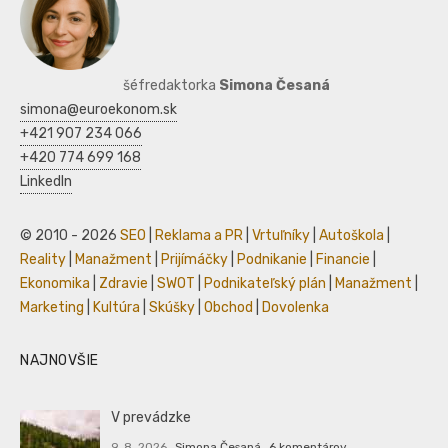
šéfredaktorka
Simona Česaná
simona@euroekonom.sk
+421 907 234 066
+420 774 699 168
LinkedIn
© 2010 - 2026
SEO
|
Reklama a PR
|
Vrtuľníky
|
Autoškola
|
Reality
|
Manažment
|
Prijímáčky
|
Podnikanie
|
Financie
|
Ekonomika
|
Zdravie
|
SWOT
|
Podnikateľský plán
|
Manažment
|
Marketing
|
Kultúra
|
Skúšky
|
Obchod
|
Dovolenka
NAJNOVŠIE
V prevádzke
9. 8. 2026
Simona Česaná
6 komentárov