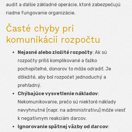
audit a ďalšie základné operácie, ktoré zabezpečujú
riadne fungovanie organizácie.
Časté chyby pri
komunikácii rozpočtu
Nejasné alebo zložité rozpočty
: Ak sú
rozpočty príliš komplikované a ťažko
pochopiteľné, donorov to môže odradiť. Je
dôležité, aby bol rozpočet jednoduchý a
prehľadný.
Chýbajúce vysvetlenie nákladov
:
Nekomunikovanie, prečo sú niektoré náklady
nevyhnutné (napr. na administratívu) môže viesť
k negatívnym reakciám darcov.
Ignorovanie spätnej väzby od darcov
: