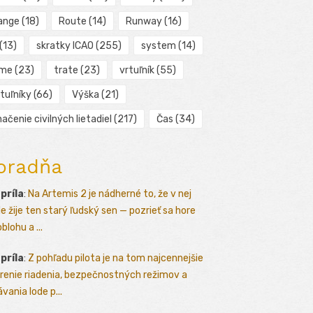
ange
(18)
Route
(14)
Runway
(16)
(13)
skratky ICAO
(255)
system
(14)
ime
(23)
trate
(23)
vrtuľník
(55)
tuľníky
(66)
Výška
(21)
ačenie civilných lietadiel
(217)
Čas
(34)
oradňa
apríla
:
Na Artemis 2 je nádherné to, že v nej
le žije ten starý ľudský sen — pozrieť sa hore
blohu a ...
apríla
:
Z pohľadu pilota je na tom najcennejšie
renie riadenia, bezpečnostných režimov a
vania lode p...