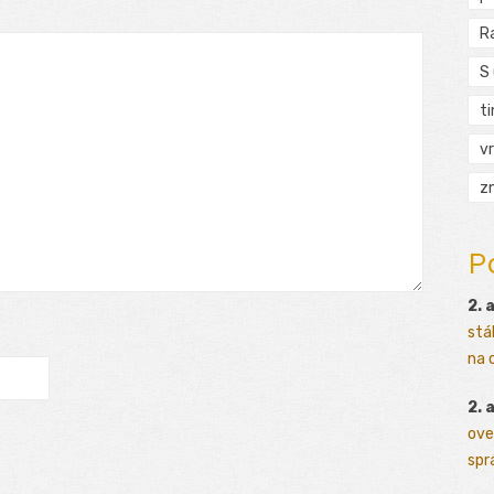
R
S
t
vr
zn
P
2. 
stá
na o
2. 
ove
sprá