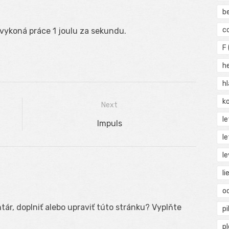
b
c
vykoná práce 1 joulu za sekundu.
F
h
h
ko
Next
l
Next
Impuls
le
post:
le
li
o
ár, doplniť alebo upraviť túto stránku? Vyplňte
pi
p