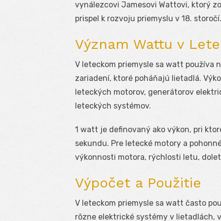
vynálezcovi Jamesovi Wattovi, ktorý zo
prispel k rozvoju priemyslu v 18. storočí
Význam Wattu v Lete
V leteckom priemysle sa watt používa 
zariadení, ktoré poháňajú lietadlá. Vý
leteckých motorov, generátorov elektri
leteckých systémov.
1 watt je definovaný ako výkon, pri kt
sekundu. Pre letecké motory a pohonné
výkonnosti motora, rýchlosti letu, dole
Výpočet a Použitie
V leteckom priemysle sa watt často po
rôzne elektrické systémy v lietadlách, 