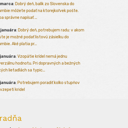
 marca
:
Dobrý deň, balík zo Slovenska do
umbie môžete podať na ktorejkoľvek pošte.
ba správne napísať ...
 januára
:
Dobrý deň, potrebujem radu: v akom
te je možné podať listovú zásielku do
mbie. Aké platia pr...
 januára
:
Vzopätie krídel nemá jednu
verzálnu hodnotu. Pri dopravných a bežných
kých lietadlách sa typic...
 januára
:
Potrebujem poradiť kolko stupňov
vzepetí kridel
radňa