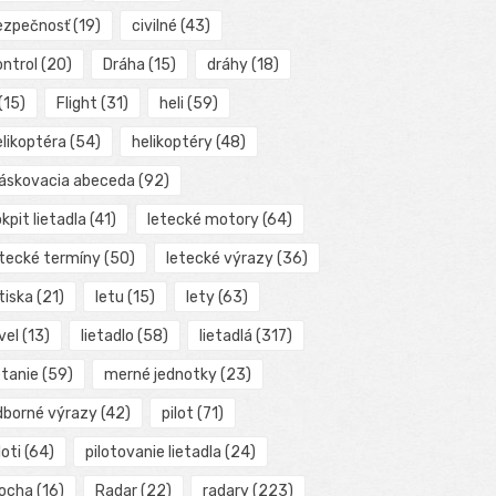
ezpečnosť
(19)
civilné
(43)
ontrol
(20)
Dráha
(15)
dráhy
(18)
(15)
Flight
(31)
heli
(59)
elikoptéra
(54)
helikoptéry
(48)
láskovacia abeceda
(92)
kpit lietadla
(41)
letecké motory
(64)
etecké termíny
(50)
letecké výrazy
(36)
tiska
(21)
letu
(15)
lety
(63)
vel
(13)
lietadlo
(58)
lietadlá
(317)
etanie
(59)
merné jednotky
(23)
dborné výrazy
(42)
pilot
(71)
loti
(64)
pilotovanie lietadla
(24)
locha
(16)
Radar
(22)
radary
(223)