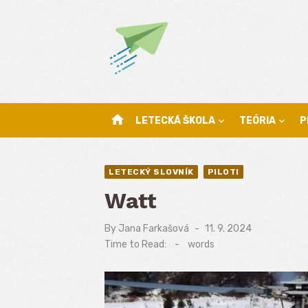
Skip
to
content
home
LETECKÁ ŠKOLA
TEÓRIA
P
LETECKÝ SLOVNÍK
PILOTI
Watt
By
Jana Farkašová
Posted
11. 9. 2024
on
Time to Read:
-
words