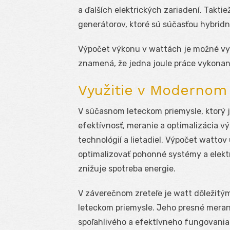
a ďalších elektrických zariadení. Takti
generátorov, ktoré sú súčasťou hybridný
Výpočet výkonu v wattách je možné vy
znamená, že jedna joule práce vykona
Využitie v Modernom
V súčasnom leteckom priemysle, ktorý 
efektívnosť, meranie a optimalizácia 
technológií a lietadiel. Výpočet watto
optimalizovať pohonné systémy a elektr
znižuje spotreba energie.
V záverečnom zreteľe je watt dôležitý
leteckom priemysle. Jeho presné mera
spoľahlivého a efektívneho fungovania 