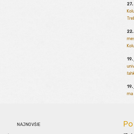
27.
Kol
Tre
22.
mes
Kolu
19.
uni
ľah
19.
ma 
Po
NAJNOVŠIE