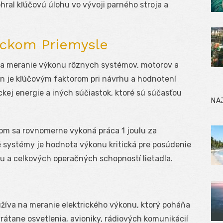
hral kľúčovú úlohu vo vývoji parného stroja a
.
ckom Priemysle
na meranie výkonu rôznych systémov, motorov a
kon je kľúčovým faktorom pri návrhu a hodnotení
ckej energie a iných súčiastok, ktoré sú súčasťou
NA
orom sa rovnomerne vykoná práca 1 joulu za
 systémy je hodnota výkonu kritická pre posúdenie
tu a celkových operačných schopností lietadla.
užíva na meranie elektrického výkonu, ktorý poháňa
vrátane osvetlenia, avioniky, rádiových komunikácií