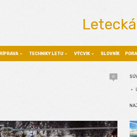
Letecká
RÍPRAVA
TECHNIKY LETU
VÝCVIK
SLOVNÍK
POR
SÚ
0
NA