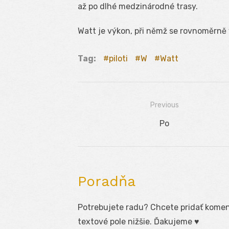
až po dlhé medzinárodné trasy.
Watt je výkon, při němž se rovnoměrně 
Tag:
piloti
W
Watt
Previous
Navigácia
Previous
Po
v
post:
článku
Poradňa
Potrebujete radu? Chcete pridať koment
textové pole nižšie. Ďakujeme ♥