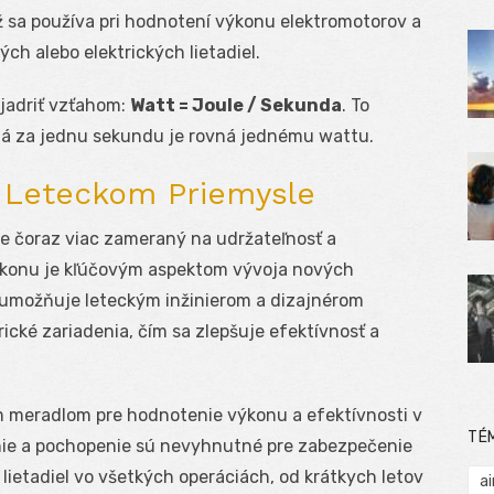
ež sa používa pri hodnotení výkonu elektromotorov a
ch alebo elektrických lietadiel.
jadriť vzťahom:
Watt = Joule / Sekunda
. To
ná za jednu sekundu je rovná jednému wattu.
 Leteckom Priemysle
je čoraz viac zameraný na udržateľnosť a
výkonu je kľúčovým aspektom vývoja nových
v umožňuje leteckým inžinierom a dizajnérom
ické zariadenia, čím sa zlepšuje efektívnosť a
m meradlom pre hodnotenie výkonu a efektívnosti v
TÉ
nie a pochopenie sú nevyhnutné pre zabezpečenie
lietadiel vo všetkých operáciách, od krátkych letov
ai