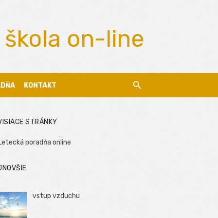
 škola on-line
ADŇA
KONTAKT
VISIACE STRÁNKY
Letecká poradňa online
JNOVŠIE
vstup vzduchu