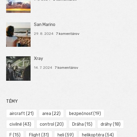
San Marino
29. 8. 2024
7 komentárov
Xray
14. 7. 2024
7 komentárov
TÉMY
aircraft
(21)
area
(22)
bezpečnosť
(19)
civilné
(43)
control
(20)
Dráha
(15)
dráhy
(18)
F
(15)
Flight
(31)
heli
(59)
helikoptéra
(54)