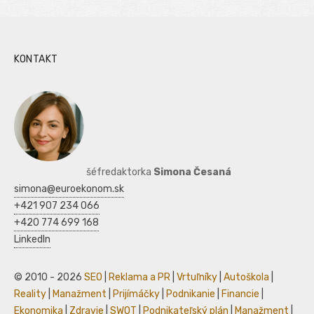
KONTAKT
šéfredaktorka
Simona Česaná
simona@euroekonom.sk
+421 907 234 066
+420 774 699 168
LinkedIn
© 2010 - 2026
SEO
|
Reklama a PR
|
Vrtuľníky
|
Autoškola
|
Reality
|
Manažment
|
Prijímáčky
|
Podnikanie
|
Financie
|
Ekonomika
|
Zdravie
|
SWOT
|
Podnikateľský plán
|
Manažment
|