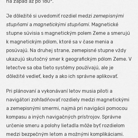
na západ až po 180°.
Je dôležité si uvedomiť rozdiel medzi
zemepisnými
stupňami
a
magnetickými stupňami
. Magnetické
stupne súvisia s magnetickým polem Zeme a smerujú
k magnetickým pólom, ktoré sa v čase menia a
posúvajú. Na druhej strane, zemepisné stupne vždy
ukazujú skutočný smer k geografickým pólom Zeme. V
letectve sa oba tieto systémy používajú, ale je
dôležité vedieť, kedy a ako ich správne aplikovať.
Pri plánovaní a vykonávaní letov musia piloti a
navigátori zohľadňovať rozdiely medzi magnetickými
a zemepisnými smermi, najmä pri navigácii pomocou
kompasu a iných navigačných prístrojov. Správne
určenie smeru a polohy lietadla môže byť rozdielom
medzi bezpečným letom a možnými komplikáciami.