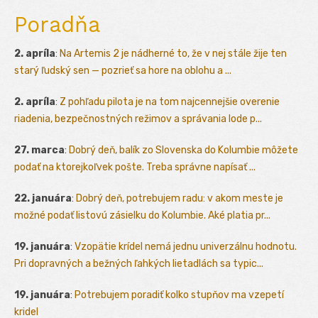
Poradňa
2. apríla
:
Na Artemis 2 je nádherné to, že v nej stále žije ten
starý ľudský sen — pozrieť sa hore na oblohu a ...
2. apríla
:
Z pohľadu pilota je na tom najcennejšie overenie
riadenia, bezpečnostných režimov a správania lode p...
27. marca
:
Dobrý deň, balík zo Slovenska do Kolumbie môžete
podať na ktorejkoľvek pošte. Treba správne napísať ...
22. januára
:
Dobrý deň, potrebujem radu: v akom meste je
možné podať listovú zásielku do Kolumbie. Aké platia pr...
19. januára
:
Vzopätie krídel nemá jednu univerzálnu hodnotu.
Pri dopravných a bežných ľahkých lietadlách sa typic...
19. januára
:
Potrebujem poradiť kolko stupňov ma vzepetí
kridel