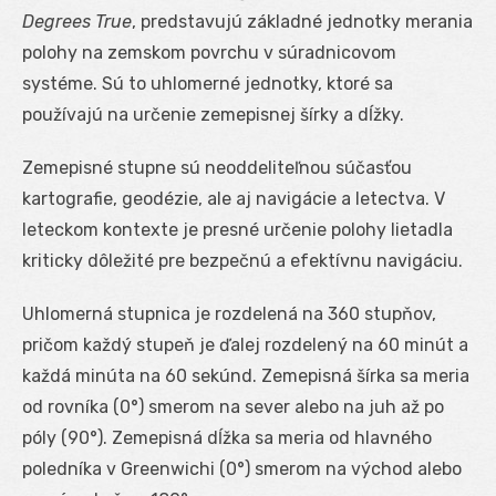
Degrees True
, predstavujú základné jednotky merania
polohy na zemskom povrchu v súradnicovom
systéme. Sú to uhlomerné jednotky, ktoré sa
používajú na určenie zemepisnej šírky a dĺžky.
Zemepisné stupne sú neoddeliteľnou súčasťou
kartografie, geodézie, ale aj navigácie a letectva. V
leteckom kontexte je presné určenie polohy lietadla
kriticky dôležité pre bezpečnú a efektívnu navigáciu.
Uhlomerná stupnica je rozdelená na 360 stupňov,
pričom každý stupeň je ďalej rozdelený na 60 minút a
každá minúta na 60 sekúnd. Zemepisná šírka sa meria
od rovníka (0°) smerom na sever alebo na juh až po
póly (90°). Zemepisná dĺžka sa meria od hlavného
poledníka v Greenwichi (0°) smerom na východ alebo