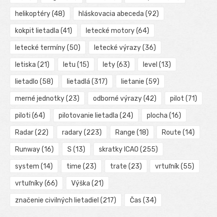
helikoptéry
(48)
hláskovacia abeceda
(92)
kokpit lietadla
(41)
letecké motory
(64)
letecké termíny
(50)
letecké výrazy
(36)
letiska
(21)
letu
(15)
lety
(63)
level
(13)
lietadlo
(58)
lietadlá
(317)
lietanie
(59)
merné jednotky
(23)
odborné výrazy
(42)
pilot
(71)
piloti
(64)
pilotovanie lietadla
(24)
plocha
(16)
Radar
(22)
radary
(223)
Range
(18)
Route
(14)
Runway
(16)
S
(13)
skratky ICAO
(255)
system
(14)
time
(23)
trate
(23)
vrtuľník
(55)
vrtuľníky
(66)
Výška
(21)
značenie civilných lietadiel
(217)
Čas
(34)