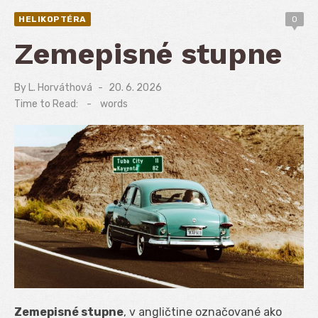
HELIKOPTÉRA
0
Zemepisné stupne
By
L. Horváthová
Posted
20. 6. 2026
on
Time to Read:
-
words
Zemepisné stupne
, v angličtine označované ako