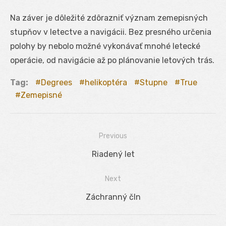
Na záver je dôležité zdôrazniť význam zemepisných
stupňov v letectve a navigácii. Bez presného určenia
polohy by nebolo možné vykonávať mnohé letecké
operácie, od navigácie až po plánovanie letových trás.
Tag:
Degrees
helikoptéra
Stupne
True
Zemepisné
Previous
Navigácia
Previous
Riadený let
v
post:
Next
článku
Next
Záchranný čln
post: