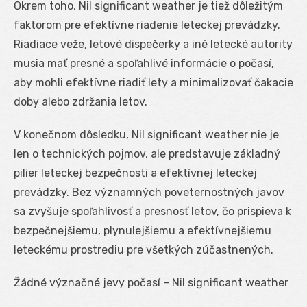
Okrem toho, Nil significant weather je tiež dôležitým
faktorom pre efektívne riadenie leteckej prevádzky.
Riadiace veže, letové dispečerky a iné letecké autority
musia mať presné a spoľahlivé informácie o počasí,
aby mohli efektívne riadiť lety a minimalizovať čakacie
doby alebo zdržania letov.
V konečnom dôsledku, Nil significant weather nie je
len o technických pojmov, ale predstavuje základný
pilier leteckej bezpečnosti a efektívnej leteckej
prevádzky. Bez významných poveternostných javov
sa zvyšuje spoľahlivosť a presnosť letov, čo prispieva k
bezpečnejšiemu, plynulejšiemu a efektívnejšiemu
leteckému prostrediu pre všetkých zúčastnených.
Žádné význačné jevy počasí – Nil significant weather