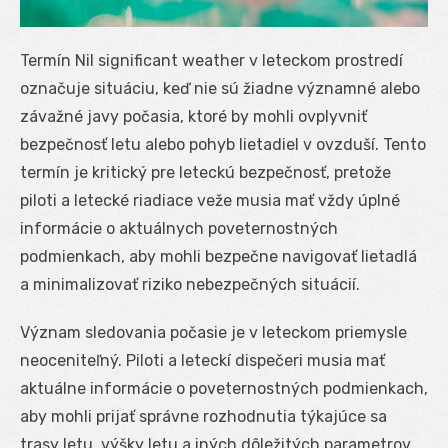
Termín Nil significant weather v leteckom prostredí
označuje situáciu, keď nie sú žiadne významné alebo
závažné javy počasia, ktoré by mohli ovplyvniť
bezpečnosť letu alebo pohyb lietadiel v ovzduší. Tento
termín je kritický pre leteckú bezpečnosť, pretože
piloti a letecké riadiace veže musia mať vždy úplné
informácie o aktuálnych poveternostných
podmienkach, aby mohli bezpečne navigovať lietadlá
a minimalizovať riziko nebezpečných situácií.
Význam sledovania počasie je v leteckom priemysle
neoceniteľný. Piloti a leteckí dispečeri musia mať
aktuálne informácie o poveternostných podmienkach,
aby mohli prijať správne rozhodnutia týkajúce sa
trasy letu, výšky letu a iných dôležitých parametrov.