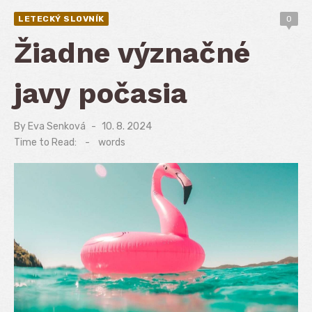
LETECKÝ SLOVNÍK
0
Žiadne význačné
javy počasia
By
Eva Senková
Posted
10. 8. 2024
on
Time to Read:
-
words