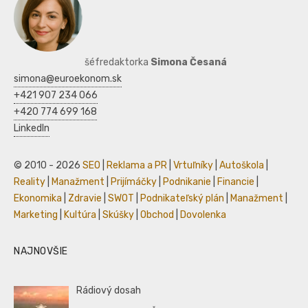
šéfredaktorka
Simona Česaná
simona@euroekonom.sk
+421 907 234 066
+420 774 699 168
LinkedIn
© 2010 - 2026
SEO
|
Reklama a PR
|
Vrtuľníky
|
Autoškola
|
Reality
|
Manažment
|
Prijímáčky
|
Podnikanie
|
Financie
|
Ekonomika
|
Zdravie
|
SWOT
|
Podnikateľský plán
|
Manažment
|
Marketing
|
Kultúra
|
Skúšky
|
Obchod
|
Dovolenka
NAJNOVŠIE
Rádiový dosah