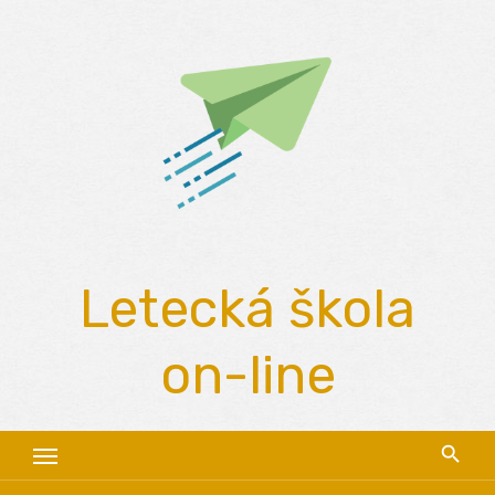
Skip
to
content
Letecká škola
on-line