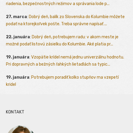
riadenia, bezpečnostných režimov a správania lode p...
27. marca
:
Dobrý deň, balík zo Slovenska do Kolumbie môžete
podať na ktorejkoľvek pošte. Treba správne napísať ...
22. januára
:
Dobrý deň, potrebujem radu: v akom meste je
možné podať listovú zásielku do Kolumbie. Aké platia pr...
19. januára
:
Vzopätie krídel nemá jednu univerzálnu hodnotu.
Pri dopravných a bežných ľahkých lietadlách sa typic...
19. januára
:
Potrebujem poradiť kolko stupňov ma vzepetí
kridel
KONTAKT