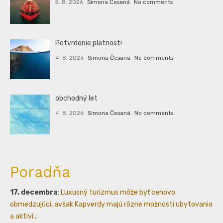
5. 8. 2026
Simona Česaná
No comments
Potvrdenie platnosti
4. 8. 2026
Simona Česaná
No comments
obchodný let
4. 8. 2026
Simona Česaná
No comments
Poradňa
17. decembra
:
Luxusný turizmus môže byť cenovo
obmedzujúci, avšak Kapverdy majú rôzne možnosti ubytovania
a aktiví...