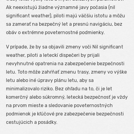
Ak neexistujú žiadne významné javy počasia (nil
significant weather), piloti majú väčšiu istotu a môžu
sa zamerať na bezpečný let a presnú navigáciu, bez
obáv o extrémne poveternostné podmienky.
V prípade, že by sa objavili zmeny voči Nil significant
weather, piloti a leteckí dispečeri by prijali
nevyhnutné opatrenia na zabezpečenie bezpečnosti
letu. Toto môže zahŕňať zmenu trasy, zmeny vo výške
letu alebo iné úpravy plánu letu, aby sa
minimalizovalo riziko. Bez ohľadu na to, či je let
komerčný alebo súkromný, letecká bezpečnosť je vždy
na prvom mieste a sledovanie poveternostných
podmienok je kľúčové pre zabezpečenie bezpečnosti
cestujúcich a posádky.