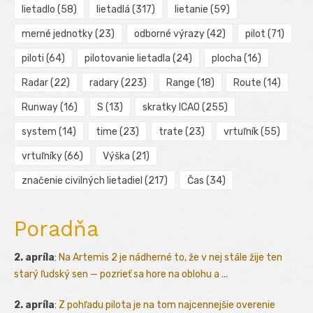
lietadlo
(58)
lietadlá
(317)
lietanie
(59)
merné jednotky
(23)
odborné výrazy
(42)
pilot
(71)
piloti
(64)
pilotovanie lietadla
(24)
plocha
(16)
Radar
(22)
radary
(223)
Range
(18)
Route
(14)
Runway
(16)
S
(13)
skratky ICAO
(255)
system
(14)
time
(23)
trate
(23)
vrtuľník
(55)
vrtuľníky
(66)
Výška
(21)
značenie civilných lietadiel
(217)
Čas
(34)
Poradňa
2. apríla
:
Na Artemis 2 je nádherné to, že v nej stále žije ten
starý ľudský sen — pozrieť sa hore na oblohu a ...
2. apríla
:
Z pohľadu pilota je na tom najcennejšie overenie