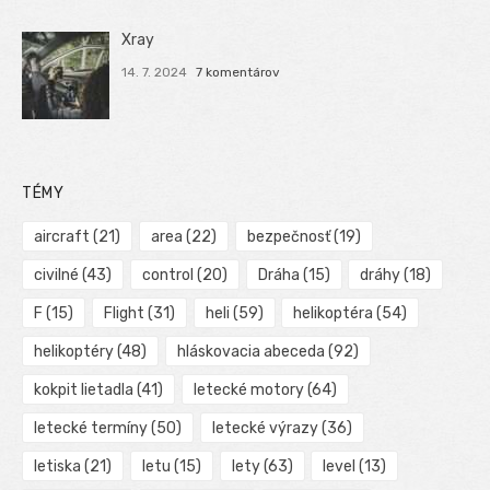
Xray
14. 7. 2024
7 komentárov
TÉMY
aircraft
(21)
area
(22)
bezpečnosť
(19)
civilné
(43)
control
(20)
Dráha
(15)
dráhy
(18)
F
(15)
Flight
(31)
heli
(59)
helikoptéra
(54)
helikoptéry
(48)
hláskovacia abeceda
(92)
kokpit lietadla
(41)
letecké motory
(64)
letecké termíny
(50)
letecké výrazy
(36)
letiska
(21)
letu
(15)
lety
(63)
level
(13)