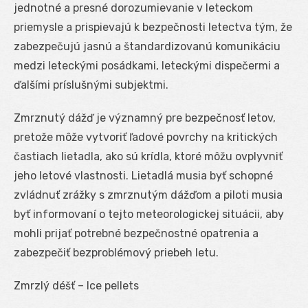
jednotné a presné dorozumievanie v leteckom
priemysle a prispievajú k bezpečnosti letectva tým, že
zabezpečujú jasnú a štandardizovanú komunikáciu
medzi leteckými posádkami, leteckými dispečermi a
ďalšími príslušnými subjektmi.
Zmrznutý dážď je významný pre bezpečnosť letov,
pretože môže vytvoriť ľadové povrchy na kritických
častiach lietadla, ako sú krídla, ktoré môžu ovplyvniť
jeho letové vlastnosti. Lietadlá musia byť schopné
zvládnuť zrážky s zmrznutým dážďom a piloti musia
byť informovaní o tejto meteorologickej situácii, aby
mohli prijať potrebné bezpečnostné opatrenia a
zabezpečiť bezproblémový priebeh letu.
Zmrzlý déšť – Ice pellets