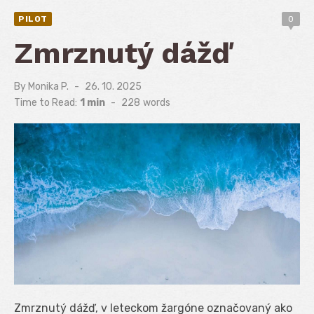
PILOT
0
Zmrznutý dážď
By
Monika P.
Posted
26. 10. 2025
on
Time to Read:
1 min
-
228
words
Zmrznutý dážď, v leteckom žargóne označovaný ako