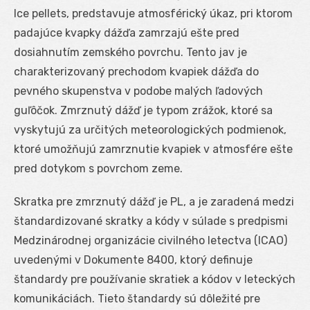
Ice pellets, predstavuje atmosférický úkaz, pri ktorom
padajúce kvapky dážďa zamrzajú ešte pred
dosiahnutím zemského povrchu. Tento jav je
charakterizovaný prechodom kvapiek dážďa do
pevného skupenstva v podobe malých ľadových
guľôčok. Zmrznutý dážď je typom zrážok, ktoré sa
vyskytujú za určitých meteorologických podmienok,
ktoré umožňujú zamrznutie kvapiek v atmosfére ešte
pred dotykom s povrchom zeme.
Skratka pre zmrznutý dážď je PL, a je zaradená medzi
štandardizované skratky a kódy v súlade s predpismi
Medzinárodnej organizácie civilného letectva (ICAO)
uvedenými v Dokumente 8400, ktorý definuje
štandardy pre používanie skratiek a kódov v leteckých
komunikáciách. Tieto štandardy sú dôležité pre