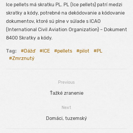
Ice pellets má skratku PL. PL (Ice pellets) patrí medzi
skratky a kódy, potrebné na dekódovanie a kódovanie
dokumentov, ktoré sú plne v súlade s ICAO
(International Civil Aviation Organization) – Dokument
8400 Skratky a kódy.
Tag:
Dážď
ICE
pellets
pilot
PL
Zmrznutý
Previous
Navigácia
Previous
Ťažké zranenie
v
post:
Next
článku
Next
Domáci, tuzemský
post: