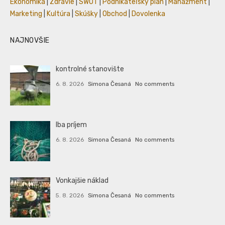
Ekonomika
|
Zdravie
|
SWOT
|
Podnikateľský plán
|
Manažment
|
Marketing
|
Kultúra
|
Skúšky
|
Obchod
|
Dovolenka
NAJNOVŠIE
kontrolné stanovište
6. 8. 2026
Simona Česaná
No comments
Iba príjem
6. 8. 2026
Simona Česaná
No comments
Vonkajšie náklad
5. 8. 2026
Simona Česaná
No comments