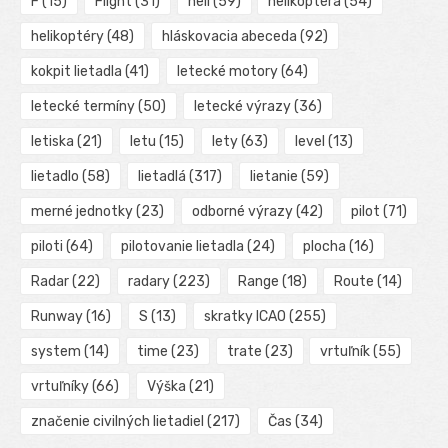
F
(15)
Flight
(31)
heli
(59)
helikoptéra
(54)
helikoptéry
(48)
hláskovacia abeceda
(92)
kokpit lietadla
(41)
letecké motory
(64)
letecké termíny
(50)
letecké výrazy
(36)
letiska
(21)
letu
(15)
lety
(63)
level
(13)
lietadlo
(58)
lietadlá
(317)
lietanie
(59)
merné jednotky
(23)
odborné výrazy
(42)
pilot
(71)
piloti
(64)
pilotovanie lietadla
(24)
plocha
(16)
Radar
(22)
radary
(223)
Range
(18)
Route
(14)
Runway
(16)
S
(13)
skratky ICAO
(255)
system
(14)
time
(23)
trate
(23)
vrtuľník
(55)
vrtuľníky
(66)
Výška
(21)
značenie civilných lietadiel
(217)
Čas
(34)