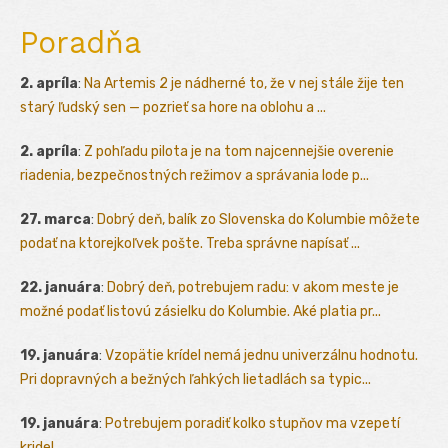
Poradňa
2. apríla
:
Na Artemis 2 je nádherné to, že v nej stále žije ten
starý ľudský sen — pozrieť sa hore na oblohu a ...
2. apríla
:
Z pohľadu pilota je na tom najcennejšie overenie
riadenia, bezpečnostných režimov a správania lode p...
27. marca
:
Dobrý deň, balík zo Slovenska do Kolumbie môžete
podať na ktorejkoľvek pošte. Treba správne napísať ...
22. januára
:
Dobrý deň, potrebujem radu: v akom meste je
možné podať listovú zásielku do Kolumbie. Aké platia pr...
19. januára
:
Vzopätie krídel nemá jednu univerzálnu hodnotu.
Pri dopravných a bežných ľahkých lietadlách sa typic...
19. januára
:
Potrebujem poradiť kolko stupňov ma vzepetí
kridel