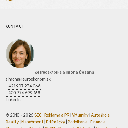
KONTAKT
šéfredaktorka
Simona Česaná
simona@euroekonom.sk
+421 907 234 066
+420 774 699 168
LinkedIn
© 2010 - 2026
SEO
|
Reklama a PR
|
Vrtuľníky
|
Autoškola
|
Reality
|
Manažment
|
Prijímáčky
|
Podnikanie
|
Financie
|