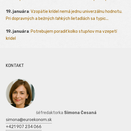
19. januára
:
Vzopätie krídel nemá jednu univerzálnu hodnotu.
Pri dopravných a bežných ľahkých lietadlách sa typic...
19. januára
:
Potrebujem poradiť kolko stupňov ma vzepetí
kridel
KONTAKT
šéfredaktorka
Simona Česaná
simona@euroekonom.sk
+421 907 234 066