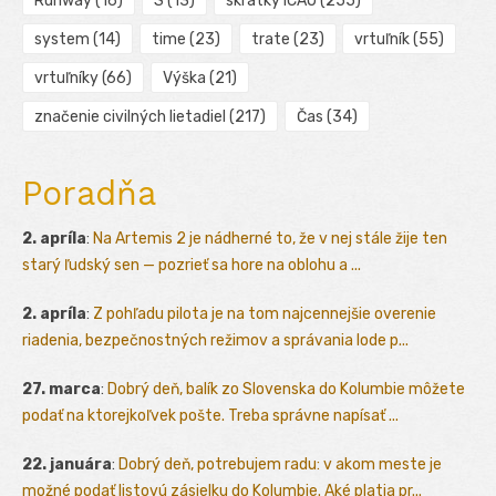
Runway
(16)
S
(13)
skratky ICAO
(255)
system
(14)
time
(23)
trate
(23)
vrtuľník
(55)
vrtuľníky
(66)
Výška
(21)
značenie civilných lietadiel
(217)
Čas
(34)
Poradňa
2. apríla
:
Na Artemis 2 je nádherné to, že v nej stále žije ten
starý ľudský sen — pozrieť sa hore na oblohu a ...
2. apríla
:
Z pohľadu pilota je na tom najcennejšie overenie
riadenia, bezpečnostných režimov a správania lode p...
27. marca
:
Dobrý deň, balík zo Slovenska do Kolumbie môžete
podať na ktorejkoľvek pošte. Treba správne napísať ...
22. januára
:
Dobrý deň, potrebujem radu: v akom meste je
možné podať listovú zásielku do Kolumbie. Aké platia pr...