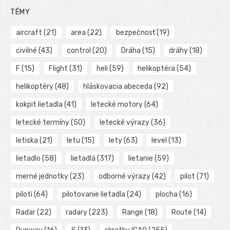
TÉMY
aircraft
(21)
area
(22)
bezpečnosť
(19)
civilné
(43)
control
(20)
Dráha
(15)
dráhy
(18)
F
(15)
Flight
(31)
heli
(59)
helikoptéra
(54)
helikoptéry
(48)
hláskovacia abeceda
(92)
kokpit lietadla
(41)
letecké motory
(64)
letecké termíny
(50)
letecké výrazy
(36)
letiska
(21)
letu
(15)
lety
(63)
level
(13)
lietadlo
(58)
lietadlá
(317)
lietanie
(59)
merné jednotky
(23)
odborné výrazy
(42)
pilot
(71)
piloti
(64)
pilotovanie lietadla
(24)
plocha
(16)
Radar
(22)
radary
(223)
Range
(18)
Route
(14)