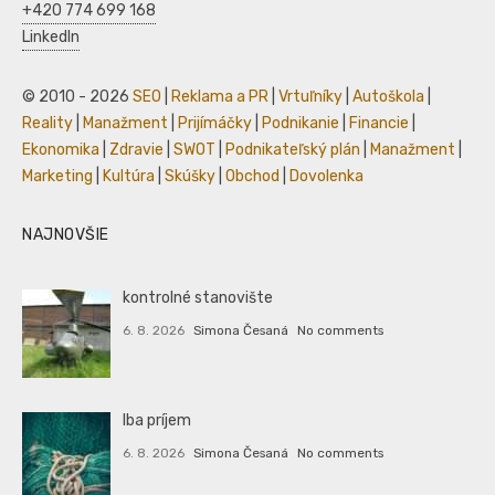
+420 774 699 168
LinkedIn
© 2010 - 2026
SEO
|
Reklama a PR
|
Vrtuľníky
|
Autoškola
|
Reality
|
Manažment
|
Prijímáčky
|
Podnikanie
|
Financie
|
Ekonomika
|
Zdravie
|
SWOT
|
Podnikateľský plán
|
Manažment
|
Marketing
|
Kultúra
|
Skúšky
|
Obchod
|
Dovolenka
NAJNOVŠIE
kontrolné stanovište
6. 8. 2026
Simona Česaná
No comments
Iba príjem
6. 8. 2026
Simona Česaná
No comments