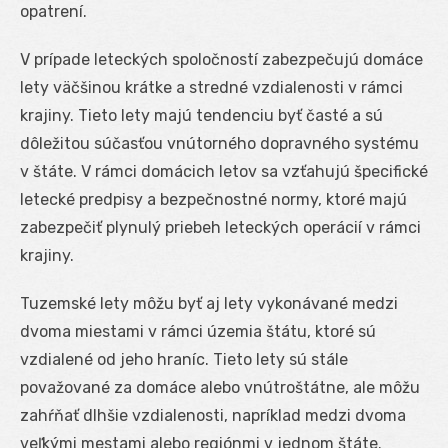
opatrení.
V prípade leteckých spoločností zabezpečujú domáce
lety väčšinou krátke a stredné vzdialenosti v rámci
krajiny. Tieto lety majú tendenciu byť časté a sú
dôležitou súčasťou vnútorného dopravného systému
v štáte. V rámci domácich letov sa vzťahujú špecifické
letecké predpisy a bezpečnostné normy, ktoré majú
zabezpečiť plynulý priebeh leteckých operácií v rámci
krajiny.
Tuzemské lety môžu byť aj lety vykonávané medzi
dvoma miestami v rámci územia štátu, ktoré sú
vzdialené od jeho hraníc. Tieto lety sú stále
považované za domáce alebo vnútroštátne, ale môžu
zahŕňať dlhšie vzdialenosti, napríklad medzi dvoma
veľkými mestami alebo regiónmi v jednom štáte.