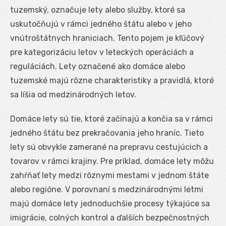
tuzemský, označuje lety alebo služby, ktoré sa
uskutočňujú v rámci jedného štátu alebo v jeho
vnútroštátnych hraniciach. Tento pojem je kľúčový
pre kategorizáciu letov v leteckých operáciách a
reguláciách. Lety označené ako domáce alebo
tuzemské majú rôzne charakteristiky a pravidlá, ktoré
sa líšia od medzinárodných letov.
Domáce lety sú tie, ktoré začínajú a končia sa v rámci
jedného štátu bez prekračovania jeho hraníc. Tieto
lety sú obvykle zamerané na prepravu cestujúcich a
tovarov v rámci krajiny. Pre príklad, domáce lety môžu
zahŕňať lety medzi rôznymi mestami v jednom štáte
alebo regióne. V porovnaní s medzinárodnými letmi
majú domáce lety jednoduchšie procesy týkajúce sa
imigrácie, colných kontrol a ďalších bezpečnostných