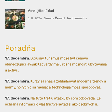
Vonkajšie náklad
5. 8. 2026
Simona Česaná
No comments
Poradňa
17. decembra
:
Luxusný turizmus môže byť cenovo
obmedzujúci, avšak Kapverdy majú rôzne možnosti ubytovania
a aktiví...
17. decembra
:
Kurzy sa snažia zohľadňovať moderné trendy a
normy, no rýchlo sa meniaca technológia môže spôsobovať...
17. decembra
:
Na túto tretiu otázku by som odpovedal, že
ochrana informácií o vlastníctve lietadiel ako osobných ú...