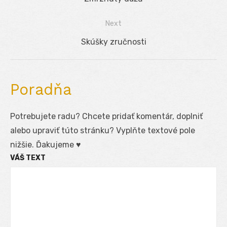
v
post:
Next
článku
Next
Skúšky zručnosti
post:
Poradňa
Potrebujete radu? Chcete pridať komentár, doplniť
alebo upraviť túto stránku? Vyplňte textové pole
nižšie. Ďakujeme ♥
VÁŠ TEXT