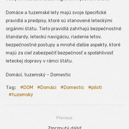
Domáce a tuzemské lety majú svoje špecifické
pravidlá a predpisy, ktoré sú stanovené leteckými
orgánmi štátu. Tieto pravidlá zahŕňajú bezpečnostné
štandardy, leteckú navigáciu, riadenie letov,
bezpečnostné postupy a mnohé ďalšie aspekty, ktoré
majú za cieľ zabezpečiť bezpečnosť a spoľahlivosť
leteckej dopravy v rámci štátu.
Domácí, tuzemský – Domestic
Tag:
DOM
Domáci
Domestic
piloti
tuzemský
Previous
Navigácia
Previous
Zmrznutý dážď