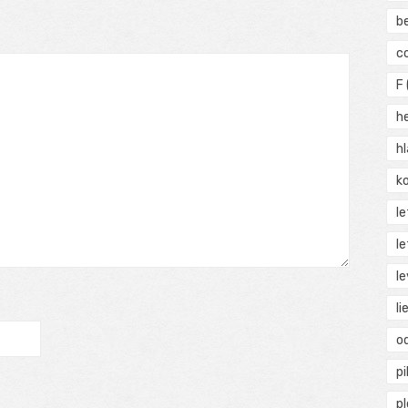
b
c
F
h
h
ko
l
le
le
li
o
pi
p