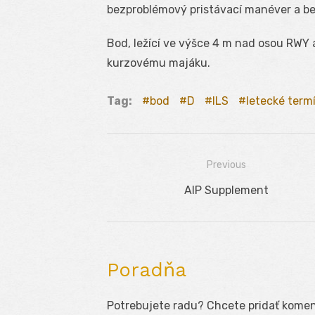
bezproblémový pristávací manéver a be
Bod, ležící ve výšce 4 m nad osou RWY
kurzovému majáku.
Tag:
bod
D
ILS
letecké term
Previous
Navigácia
Previous
AIP Supplement
v
post:
článku
Poradňa
Potrebujete radu? Chcete pridať koment