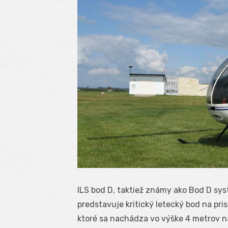
ILS bod D, taktiež známy ako Bod D sy
predstavuje kritický letecký bod na pri
ktoré sa nachádza vo výške 4 metrov n