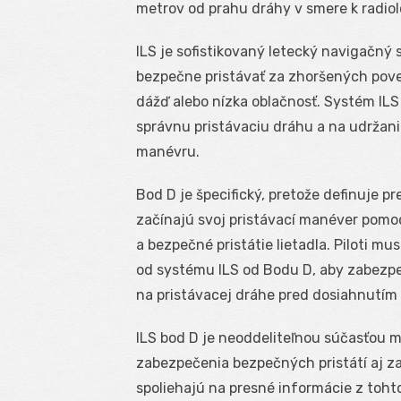
metrov od prahu dráhy v smere k radi
ILS je sofistikovaný letecký navigačný
bezpečne pristávať za zhoršených pove
dážď alebo nízka oblačnosť. Systém ILS 
správnu pristávaciu dráhu a na udržani
manévru.
Bod D je špecifický, pretože definuje pr
začínajú svoj pristávací manéver pomoc
a bezpečné pristátie lietadla. Piloti mu
od systému ILS od Bodu D, aby zabezpeč
na pristávacej dráhe pred dosiahnutím
ILS bod D je neoddeliteľnou súčasťou 
zabezpečenia bezpečných pristátí aj za
spoliehajú na presné informácie z tohto