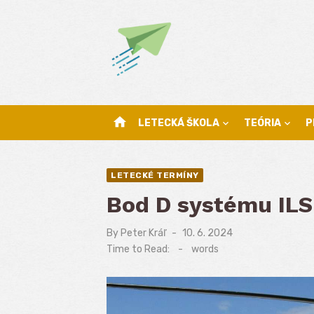
Skip
to
content
home
LETECKÁ ŠKOLA
TEÓRIA
P
LETECKÉ TERMÍNY
Bod D systému ILS
By
Peter Kráľ
Posted
10. 6. 2024
on
Time to Read:
-
words