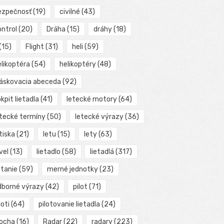
ezpečnosť
(19)
civilné
(43)
ontrol
(20)
Dráha
(15)
dráhy
(18)
(15)
Flight
(31)
heli
(59)
elikoptéra
(54)
helikoptéry
(48)
láskovacia abeceda
(92)
kpit lietadla
(41)
letecké motory
(64)
etecké termíny
(50)
letecké výrazy
(36)
tiska
(21)
letu
(15)
lety
(63)
vel
(13)
lietadlo
(58)
lietadlá
(317)
etanie
(59)
merné jednotky
(23)
dborné výrazy
(42)
pilot
(71)
loti
(64)
pilotovanie lietadla
(24)
locha
(16)
Radar
(22)
radary
(223)