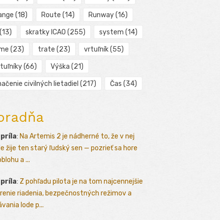
ange
(18)
Route
(14)
Runway
(16)
(13)
skratky ICAO
(255)
system
(14)
ime
(23)
trate
(23)
vrtuľník
(55)
tuľníky
(66)
Výška
(21)
ačenie civilných lietadiel
(217)
Čas
(34)
oradňa
apríla
:
Na Artemis 2 je nádherné to, že v nej
le žije ten starý ľudský sen — pozrieť sa hore
blohu a ...
apríla
:
Z pohľadu pilota je na tom najcennejšie
renie riadenia, bezpečnostných režimov a
vania lode p...