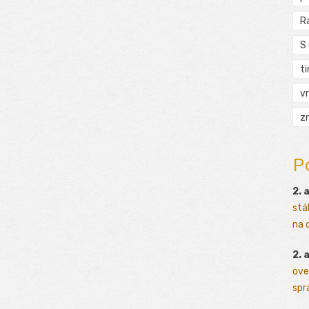
R
S
t
vr
zn
P
2. 
stá
na o
2. 
ove
sprá