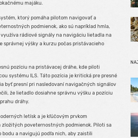
olokačnému majáku.
 systém, ktorý pomáha pilotom navigovať a
ternostných podmienok, ako sú napríklad hmla,
využíva rádiové signály na navigáciu lietadla na
e správnej výšky a kurzu počas pristávacieho
NA
esnú pozíciu na pristávacej dráhe, kde piloti
ou systému ILS. Táto pozícia je kritická pre presné
sia byť presní pri nasledovaní navigačných signálov
ili, že lietadlo dosiahne správnu výšku a pozíciu
 prahu dráhy.
moderných letísk a je kľúčovým prvkom
 zložitých poveternostných podmienok. Piloti sa
 bodu a navigujú podľa nich, aby zaistili