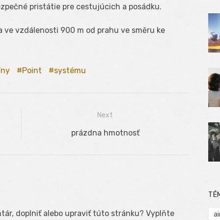
zpečné pristátie pre cestujúcich a posádku.
 a ve vzdálenosti 900 m od prahu ve směru ke
íny
Point
systému
Next
Next
prázdna hmotnosť
post:
TÉ
ár, doplniť alebo upraviť túto stránku? Vyplňte
ai