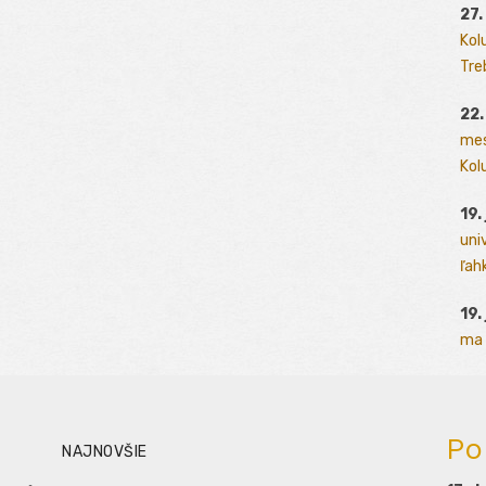
27.
Kol
Tre
22.
mes
Kolu
19.
uni
ľah
19.
ma 
Po
NAJNOVŠIE