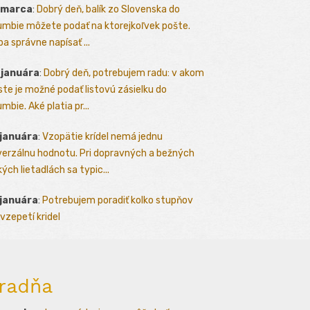
 marca
:
Dobrý deň, balík zo Slovenska do
umbie môžete podať na ktorejkoľvek pošte.
ba správne napísať ...
 januára
:
Dobrý deň, potrebujem radu: v akom
te je možné podať listovú zásielku do
mbie. Aké platia pr...
 januára
:
Vzopätie krídel nemá jednu
verzálnu hodnotu. Pri dopravných a bežných
kých lietadlách sa typic...
 januára
:
Potrebujem poradiť kolko stupňov
vzepetí kridel
radňa