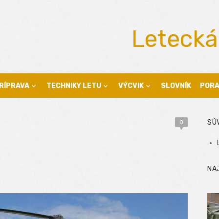
Letecká
RÍPRAVA
TECHNIKY LETU
VÝCVIK
SLOVNÍK
POR
SÚ
0
NA