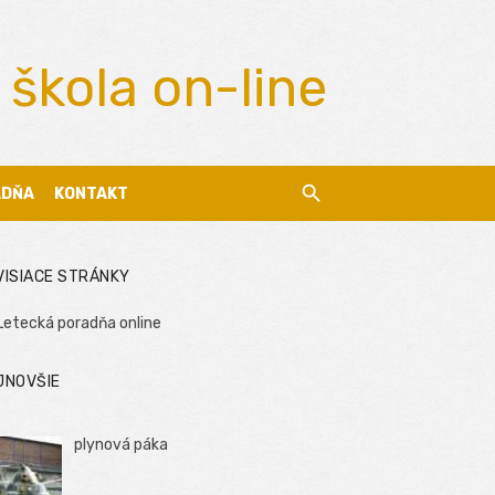
 škola on-line
ADŇA
KONTAKT
VISIACE STRÁNKY
Letecká poradňa online
JNOVŠIE
plynová páka