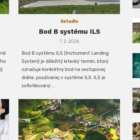
lietadlo
Bod B systému ILS
Posted
7. 2. 2026
on
eně
Bod B systému ILS (Instrument Landing
ího
System) je dôležitý letecký termín, ktorý
m)
označuje konkrétny bod na sestupovej
dráhe, používanej v systéme ILS. ILS je
sofistikovaný …