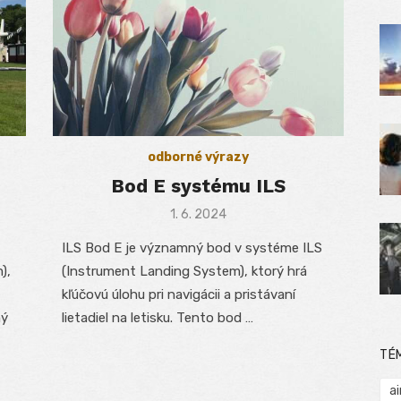
odborné výrazy
Bod E systému ILS
Posted
1. 6. 2024
on
ILS Bod E je významný bod v systéme ILS
),
(Instrument Landing System), ktorý hrá
kľúčovú úlohu pri navigácii a pristávaní
ný
lietadiel na letisku. Tento bod …
TÉ
ai