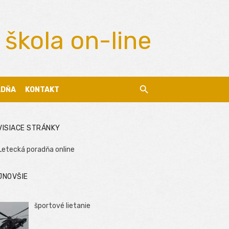
 škola on-line
ADŇA
KONTAKT
VISIACE STRÁNKY
Letecká poradňa online
JNOVŠIE
športové lietanie