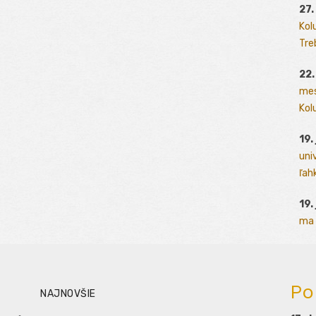
27.
Kol
Tre
22.
mes
Kolu
19.
uni
ľah
19.
ma 
Po
NAJNOVŠIE