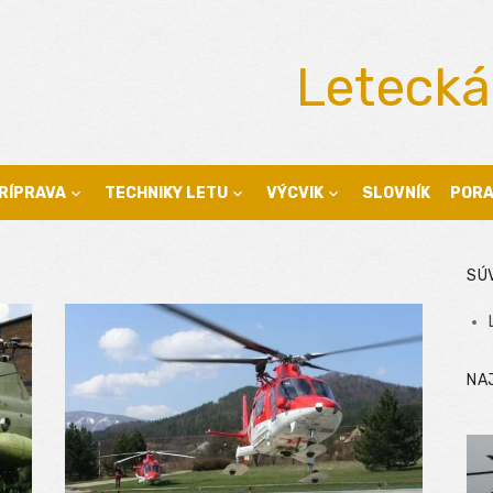
Letecká
RÍPRAVA
TECHNIKY LETU
VÝCVIK
SLOVNÍK
POR
SÚ
NA