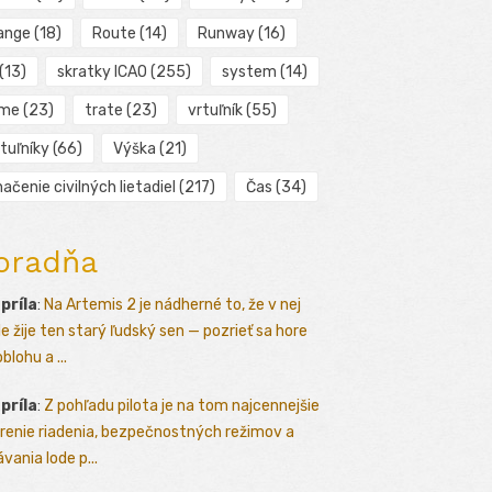
ange
(18)
Route
(14)
Runway
(16)
(13)
skratky ICAO
(255)
system
(14)
ime
(23)
trate
(23)
vrtuľník
(55)
tuľníky
(66)
Výška
(21)
ačenie civilných lietadiel
(217)
Čas
(34)
oradňa
apríla
:
Na Artemis 2 je nádherné to, že v nej
le žije ten starý ľudský sen — pozrieť sa hore
blohu a ...
apríla
:
Z pohľadu pilota je na tom najcennejšie
renie riadenia, bezpečnostných režimov a
vania lode p...