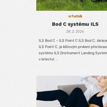
vrtuľník
Bod C systému ILS
Posted
28. 2. 2026
on
ILS Bod C – ILS Point C ILS Bod C, zkrác
ILS Point C, je klíčovým prvkem přistávac
systému ILS (Instrument Landing Syste
v letectví. …