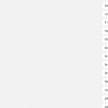
b
c
F
h
h
ko
l
le
le
li
o
pi
p