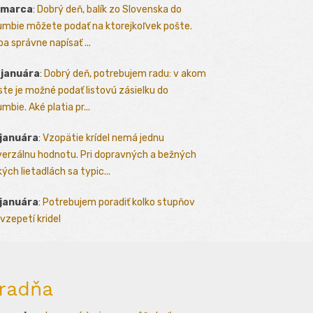
 marca
:
Dobrý deň, balík zo Slovenska do
umbie môžete podať na ktorejkoľvek pošte.
ba správne napísať ...
 januára
:
Dobrý deň, potrebujem radu: v akom
te je možné podať listovú zásielku do
mbie. Aké platia pr...
 januára
:
Vzopätie krídel nemá jednu
verzálnu hodnotu. Pri dopravných a bežných
kých lietadlách sa typic...
 januára
:
Potrebujem poradiť kolko stupňov
vzepetí kridel
radňa