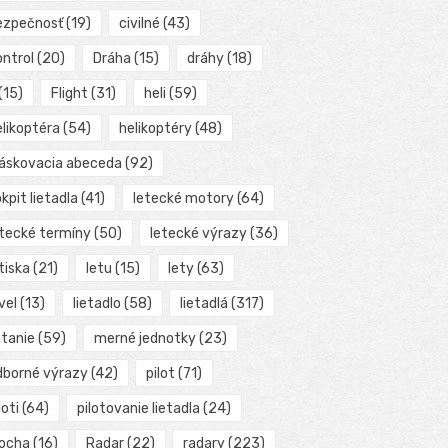
ezpečnosť
(19)
civilné
(43)
ontrol
(20)
Dráha
(15)
dráhy
(18)
(15)
Flight
(31)
heli
(59)
elikoptéra
(54)
helikoptéry
(48)
láskovacia abeceda
(92)
kpit lietadla
(41)
letecké motory
(64)
etecké termíny
(50)
letecké výrazy
(36)
tiska
(21)
letu
(15)
lety
(63)
vel
(13)
lietadlo
(58)
lietadlá
(317)
etanie
(59)
merné jednotky
(23)
dborné výrazy
(42)
pilot
(71)
loti
(64)
pilotovanie lietadla
(24)
locha
(16)
Radar
(22)
radary
(223)