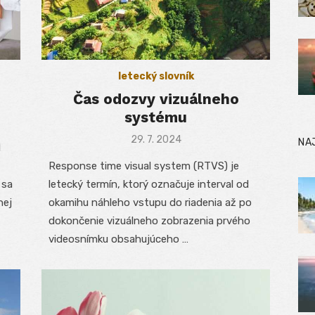
letecký slovník
Čas odozvy vizuálneho
systému
Posted
29. 7. 2024
NA
d
on
Response time visual system (RTVS) je
 sa
letecký termín, ktorý označuje interval od
nej
okamihu náhleho vstupu do riadenia až po
dokončenie vizuálneho zobrazenia prvého
videosnímku obsahujúceho …