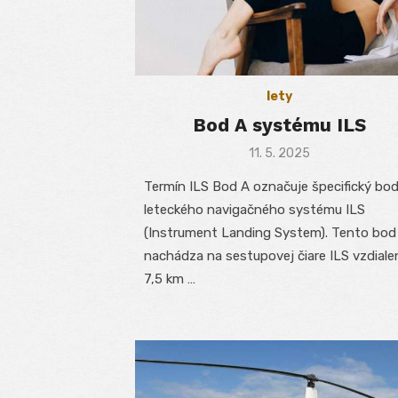
lety
Bod A systému ILS
Posted
11. 5. 2025
on
Termín ILS Bod A označuje špecifický bo
leteckého navigačného systému ILS
(Instrument Landing System). Tento bod
nachádza na sestupovej čiare ILS vzdiale
7,5 km …