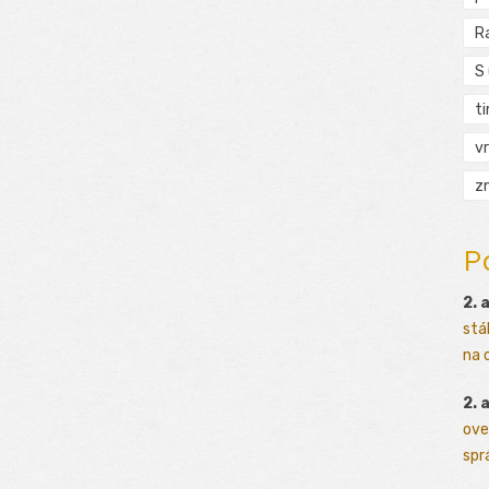
R
S
t
vr
zn
P
2. 
stá
na o
2. 
ove
sprá