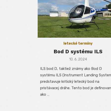
letecké termíny
Bod D systému ILS
Posted
10. 6. 2024
on
ILS bod D, taktiež známy ako Bod D
systému ILS (Instrument Landing System
predstavuje kritický letecký bod na
pristávacej dráhe. Tento bod je definova
ako …