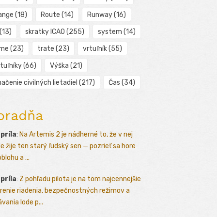
ange
(18)
Route
(14)
Runway
(16)
(13)
skratky ICAO
(255)
system
(14)
ime
(23)
trate
(23)
vrtuľník
(55)
tuľníky
(66)
Výška
(21)
ačenie civilných lietadiel
(217)
Čas
(34)
oradňa
apríla
:
Na Artemis 2 je nádherné to, že v nej
le žije ten starý ľudský sen — pozrieť sa hore
blohu a ...
apríla
:
Z pohľadu pilota je na tom najcennejšie
renie riadenia, bezpečnostných režimov a
vania lode p...