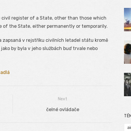
 civil register of a State, other than those which
e of the State, either permanently or temporarily.
a zapsaná v rejstříku civilních letadel státu kromě
í jako by byla v jeho službách buď trvale nebo
tadlá
Next
Next
čelné ovládače
TÉ
post:
ai