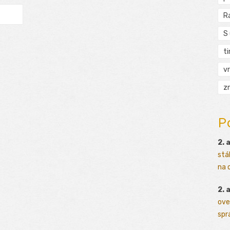
R
S
t
vr
zn
P
2. 
stá
na o
2. 
ove
sprá