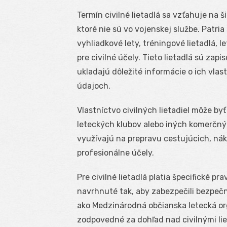
Termín civilné lietadlá sa vzťahuje na 
ktoré nie sú vo vojenskej službe. Patria 
vyhliadkové lety, tréningové lietadlá, le
pre civilné účely. Tieto lietadlá sú z
ukladajú dôležité informácie o ich vla
údajoch.
Vlastníctvo civilných lietadiel môže by
leteckých klubov alebo iných komerčnýc
využívajú na prepravu cestujúcich, nák
profesionálne účely.
Pre civilné lietadlá platia špecifické p
navrhnuté tak, aby zabezpečili bezpečno
ako Medzinárodná občianska letecká org
zodpovedné za dohľad nad civilnými li