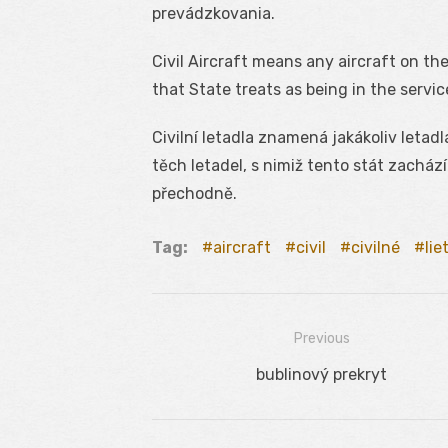
prevádzkovania.
Civil Aircraft means any aircraft on the
that State treats as being in the servic
Civilní letadla znamená jakákoliv letadl
těch letadel, s nimiž tento stát zacház
přechodně.
Tag:
aircraft
civil
civilné
lie
Previous
Navigácia
Previous
bublinový prekryt
v
post:
článku