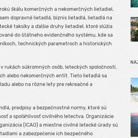
širokú škálu komerčných a nekomerčných lietadiel,
sem dopravné lietadlá, biznis lietadlá, lietadlá na
tecké taksíky a ďalšie druhy lietadiel, ktoré slúžia
apisované do štátneho evidenčného systému, kde sa
stníkoch, technických parametroch a historických
NA
ť v rukách súkromných osôb, leteckých spoločností,
h alebo nekomerčných entít. Tieto lietadlá sa
ladu alebo na rôzne lety pre rekreačné a
ravidlá, predpisy a bezpečnostné normy, ktoré sú
sť a spoľahlivosť civilného letectva. Organizácie
anizácia (ICAO) a miestne civilné letecké úrady sú
etadlami a zabezpečenie ich bezpečného