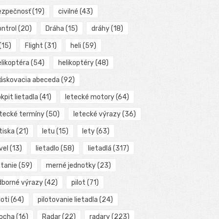
ezpečnosť
(19)
civilné
(43)
ontrol
(20)
Dráha
(15)
dráhy
(18)
(15)
Flight
(31)
heli
(59)
elikoptéra
(54)
helikoptéry
(48)
láskovacia abeceda
(92)
kpit lietadla
(41)
letecké motory
(64)
etecké termíny
(50)
letecké výrazy
(36)
tiska
(21)
letu
(15)
lety
(63)
vel
(13)
lietadlo
(58)
lietadlá
(317)
etanie
(59)
merné jednotky
(23)
dborné výrazy
(42)
pilot
(71)
loti
(64)
pilotovanie lietadla
(24)
locha
(16)
Radar
(22)
radary
(223)