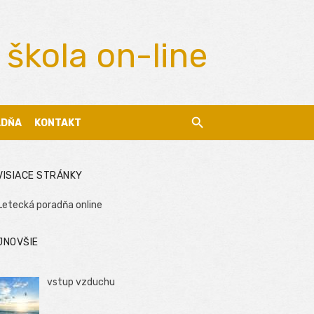
 škola on-line
ADŇA
KONTAKT
VISIACE STRÁNKY
Letecká poradňa online
JNOVŠIE
vstup vzduchu