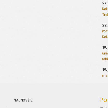
27.
Kol
Tre
22.
mes
Kolu
19.
uni
ľah
19.
ma 
Po
NAJNOVŠIE