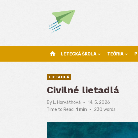
Skip
to
content
home
LETECKÁ ŠKOLA
TEÓRIA
P
LIETADLÁ
Civilné lietadlá
By
L. Horváthová
Posted
14. 5. 2026
on
Time to Read:
1 min
-
230
words