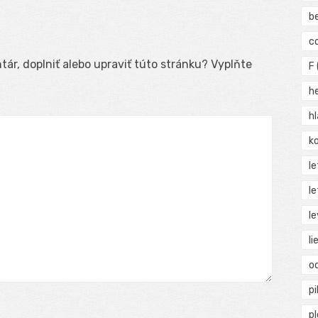
b
c
ár, doplniť alebo upraviť túto stránku? Vyplňte
F
h
h
ko
l
le
le
li
o
pi
p