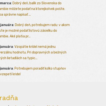
 marca
:
Dobrý deň, balík zo Slovenska do
umbie môžete podať na ktorejkoľvek pošte.
ba správne napísať ...
 januára
:
Dobrý deň, potrebujem radu: v akom
te je možné podať listovú zásielku do
mbie. Aké platia pr...
 januára
:
Vzopätie krídel nemá jednu
verzálnu hodnotu. Pri dopravných a bežných
kých lietadlách sa typic...
 januára
:
Potrebujem poradiť kolko stupňov
vzepetí kridel
radňa