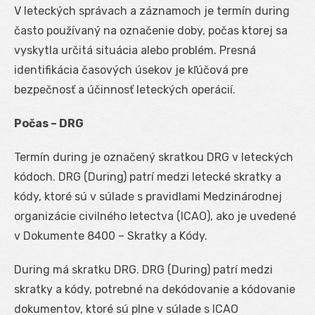
V leteckých správach a záznamoch je termín during
často používaný na označenie doby, počas ktorej sa
vyskytla určitá situácia alebo problém. Presná
identifikácia časových úsekov je kľúčová pre
bezpečnosť a účinnosť leteckých operácií.
Počas – DRG
Termín during je označený skratkou DRG v leteckých
kódoch. DRG (During) patrí medzi letecké skratky a
kódy, ktoré sú v súlade s pravidlami Medzinárodnej
organizácie civilného letectva (ICAO), ako je uvedené
v Dokumente 8400 – Skratky a Kódy.
During má skratku DRG. DRG (During) patrí medzi
skratky a kódy, potrebné na dekódovanie a kódovanie
dokumentov, ktoré sú plne v súlade s ICAO