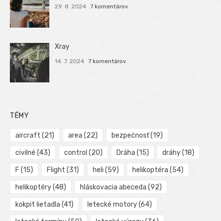
29. 8. 2024
7 komentárov
Xray
14. 7. 2024
7 komentárov
TÉMY
aircraft
(21)
area
(22)
bezpečnosť
(19)
civilné
(43)
control
(20)
Dráha
(15)
dráhy
(18)
F
(15)
Flight
(31)
heli
(59)
helikoptéra
(54)
helikoptéry
(48)
hláskovacia abeceda
(92)
kokpit lietadla
(41)
letecké motory
(64)