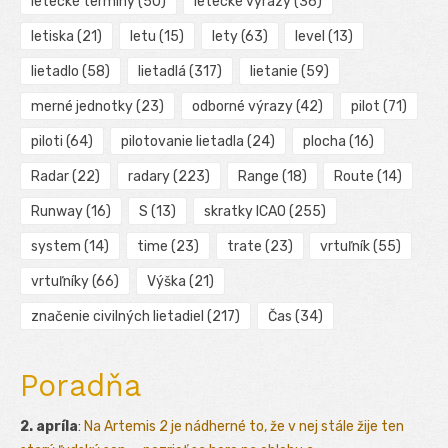
letecké termíny
(50)
letecké výrazy
(36)
letiska
(21)
letu
(15)
lety
(63)
level
(13)
lietadlo
(58)
lietadlá
(317)
lietanie
(59)
merné jednotky
(23)
odborné výrazy
(42)
pilot
(71)
piloti
(64)
pilotovanie lietadla
(24)
plocha
(16)
Radar
(22)
radary
(223)
Range
(18)
Route
(14)
Runway
(16)
S
(13)
skratky ICAO
(255)
system
(14)
time
(23)
trate
(23)
vrtuľník
(55)
vrtuľníky
(66)
Výška
(21)
značenie civilných lietadiel
(217)
Čas
(34)
Poradňa
2. apríla
:
Na Artemis 2 je nádherné to, že v nej stále žije ten