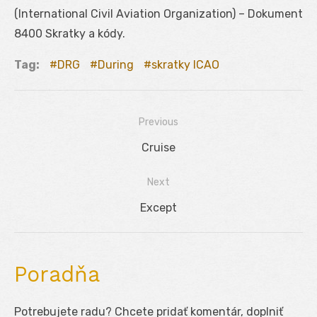
(International Civil Aviation Organization) – Dokument
8400 Skratky a kódy.
Tag:
DRG
During
skratky ICAO
Previous
Navigácia
Previous
Cruise
v
post:
Next
článku
Next
Except
post:
Poradňa
Potrebujete radu? Chcete pridať komentár, doplniť