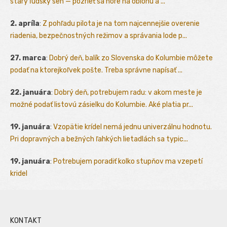
starý ľudský sen — pozrieť sa hore na oblohu a ...
2. apríla
:
Z pohľadu pilota je na tom najcennejšie overenie
riadenia, bezpečnostných režimov a správania lode p...
27. marca
:
Dobrý deň, balík zo Slovenska do Kolumbie môžete
podať na ktorejkoľvek pošte. Treba správne napísať ...
22. januára
:
Dobrý deň, potrebujem radu: v akom meste je
možné podať listovú zásielku do Kolumbie. Aké platia pr...
19. januára
:
Vzopätie krídel nemá jednu univerzálnu hodnotu.
Pri dopravných a bežných ľahkých lietadlách sa typic...
19. januára
:
Potrebujem poradiť kolko stupňov ma vzepetí
kridel
KONTAKT