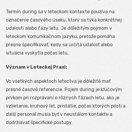
Termín during sa v leteckom kontexte používa na
označenie časového úseku, ktorý sa týka konkrétnej
udalosti alebo fázy letu. Je dôležitým pojmom v
leteckom komunikačnom jazyku, pretože pomáha
presne špecifikovať, kedy sa určitá udalosť alebo
situácia vyskytla počas letu.
Význam v Leteckej Praxi:
Vo všetkých aspektoch letectva je dôležité mať
presné časové referencie. Pojem during je kľúčovým
prvkom pri rozprávaní o rôznych fázach letu, ako je
vzlietanie, kruhový let, pristátie, počas ktorých piloti a
ďalší personál musia byť v neustálom kontakte a
dodržiavať špecifické postupy.