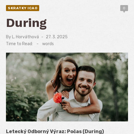
SKRATKY ICAO
0
During
By
L. Horváthová
Posted
27. 3. 2025
on
Time to Read:
-
words
Letecký Odborný Výraz: Počas (During)