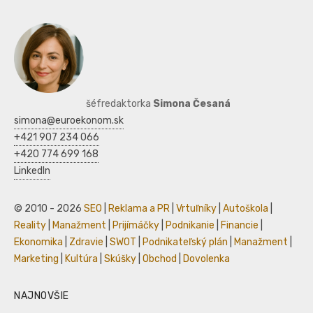
šéfredaktorka
Simona Česaná
simona@euroekonom.sk
+421 907 234 066
+420 774 699 168
LinkedIn
© 2010 - 2026
SEO
|
Reklama a PR
|
Vrtuľníky
|
Autoškola
|
Reality
|
Manažment
|
Prijímáčky
|
Podnikanie
|
Financie
|
Ekonomika
|
Zdravie
|
SWOT
|
Podnikateľský plán
|
Manažment
|
Marketing
|
Kultúra
|
Skúšky
|
Obchod
|
Dovolenka
NAJNOVŠIE