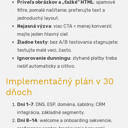
Priveľa obrázkov a „ťažké“ HTML
: spamové
filtre, pomalé načítanie; preferujte text a
jednoduchý layout.
Nejasná výzva
: viac CTA = menej konverzií;
majte jeden hlavný cieľ.
Žiadne testy
: bez A/B testovania stagnujete;
testujte malé veci, často.
Ignorovanie dunningu
: zlyhané platby treba
riešiť automaticky a citlivo.
Implementačný plán v 30
dňoch
Dni 1–7
: DNS, ESP, doména, šablóny, CRM
integrácia, základné segmenty.
Dni 8–14
: welcome a onboarding sekvencie,