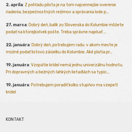
2. apríla
:
Z pohľadu pilota je na tom najcennejšie overenie
riadenia, bezpečnostných režimov a správania lode p...
27. marca
:
Dobrý deň, balík zo Slovenska do Kolumbie môžete
podať na ktorejkoľvek pošte. Treba správne napísať ...
22. januára
:
Dobrý deň, potrebujem radu: v akom meste je
možné podať listovú zásielku do Kolumbie. Aké platia pr...
19. januára
:
Vzopätie krídel nemá jednu univerzálnu hodnotu.
Pri dopravných a bežných ľahkých lietadlách sa typic...
19. januára
:
Potrebujem poradiť kolko stupňov ma vzepetí
kridel
KONTAKT