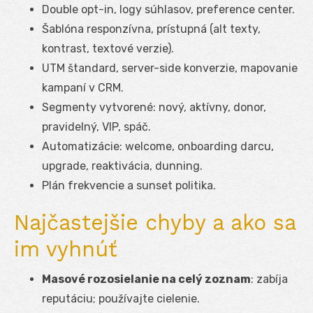
Double opt-in, logy súhlasov, preference center.
Šablóna responzívna, prístupná (alt texty,
kontrast, textové verzie).
UTM štandard, server-side konverzie, mapovanie
kampaní v CRM.
Segmenty vytvorené: nový, aktívny, donor,
pravidelný, VIP, spáč.
Automatizácie: welcome, onboarding darcu,
upgrade, reaktivácia, dunning.
Plán frekvencie a sunset politika.
Najčastejšie chyby a ako sa
im vyhnúť
Masové rozosielanie na celý zoznam
: zabíja
reputáciu; používajte cielenie.