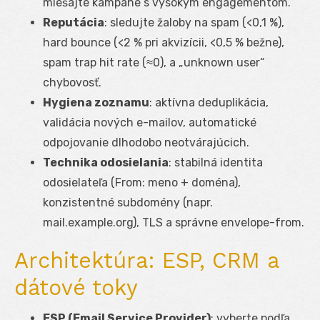
miešajte kampane s vysokým engagementom.
Reputácia
: sledujte žaloby na spam (<0,1 %),
hard bounce (<2 % pri akvizícii, <0,5 % bežne),
spam trap hit rate (≈0), a „unknown user“
chybovosť.
Hygiena zoznamu
: aktívna deduplikácia,
validácia nových e-mailov, automatické
odpojovanie dlhodobo neotvárajúcich.
Technika odosielania
: stabilná identita
odosielateľa (From: meno + doména),
konzistentné subdomény (napr.
mail.example.org), TLS a správne envelope-from.
Architektúra: ESP, CRM a
dátové toky
ESP (Email Service Provider)
: vyberte podľa