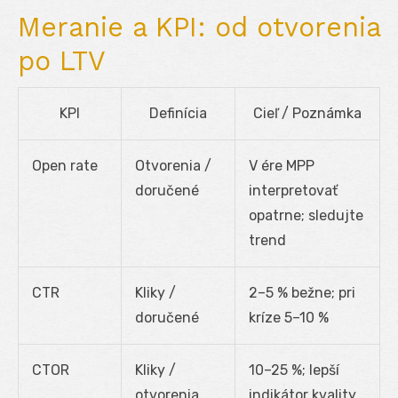
Meranie a KPI: od otvorenia
po LTV
KPI
Definícia
Cieľ / Poznámka
Open rate
Otvorenia /
V ére MPP
doručené
interpretovať
opatrne; sledujte
trend
CTR
Kliky /
2–5 % bežne; pri
doručené
kríze 5–10 %
CTOR
Kliky /
10–25 %; lepší
otvorenia
indikátor kvality