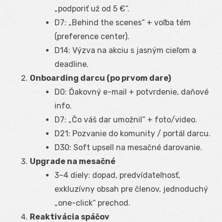
„podporiť už od 5 €“.
D7: „Behind the scenes“ + voľba tém
(preference center).
D14: Výzva na akciu s jasným cieľom a
deadline.
Onboarding darcu (po prvom dare)
D0: Ďakovný e-mail + potvrdenie, daňové
info.
D7: „Čo váš dar umožnil“ + foto/video.
D21: Pozvanie do komunity / portál darcu.
D30: Soft upsell na mesačné darovanie.
Upgrade na mesačné
3–4 diely: dopad, predvídateľnosť,
exkluzívny obsah pre členov, jednoduchý
„one-click“ prechod.
Reaktivácia spáčov