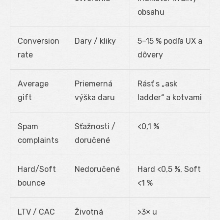
obsahu
Conversion
Dary / kliky
5–15 % podľa UX a
rate
dôvery
Average
Priemerná
Rásť s „ask
gift
výška daru
ladder“ a kotvami
Spam
Sťažnosti /
<0,1 %
complaints
doručené
Hard/Soft
Nedoručené
Hard <0,5 %, Soft
bounce
<1 %
LTV / CAC
Životná
>3× u