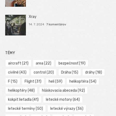
Xray
14. 7. 2024
7 komentárov
TÉMY
aircraft
(21)
area
(22)
bezpečnosť
(19)
civilné
(43)
control
(20)
Dráha
(15)
dráhy
(18)
F
(15)
Flight
(31)
heli
(59)
helikoptéra
(54)
helikoptéry
(48)
hláskovacia abeceda
(92)
kokpit lietadla
(41)
letecké motory
(64)
letecké termíny
(50)
letecké výrazy
(36)