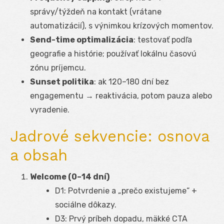
správy/týždeň na kontakt (vrátane
automatizácií), s výnimkou krízových momentov.
Send-time optimalizácia
: testovať podľa
geografie a histórie; používať lokálnu časovú
zónu príjemcu.
Sunset politika
: ak 120–180 dní bez
engagementu → reaktivácia, potom pauza alebo
vyradenie.
Jadrové sekvencie: osnova
a obsah
Welcome (0–14 dní)
D1: Potvrdenie a „prečo existujeme“ +
sociálne dôkazy.
D3: Prvý príbeh dopadu, mäkké CTA