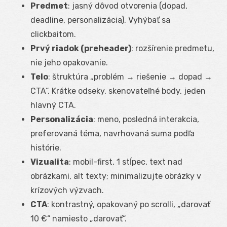
Predmet
: jasný dôvod otvorenia (dopad,
deadline, personalizácia). Vyhýbať sa
clickbaitom.
Prvý riadok (preheader)
: rozšírenie predmetu,
nie jeho opakovanie.
Telo
: štruktúra „problém → riešenie → dopad →
CTA“. Krátke odseky, skenovateľné body, jeden
hlavný CTA.
Personalizácia
: meno, posledná interakcia,
preferovaná téma, navrhovaná suma podľa
histórie.
Vizualita
: mobil-first, 1 stĺpec, text nad
obrázkami, alt texty; minimalizujte obrázky v
krízových výzvach.
CTA
: kontrastný, opakovaný po scrolli, „darovať
10 €“ namiesto „darovať“.