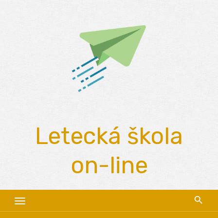
Skip
to
content
Letecká škola
on-line