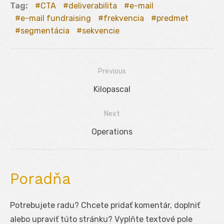
Tag:
CTA
deliverabilita
e-mail
e-mail fundraising
frekvencia
predmet
segmentácia
sekvencie
Previous
Navigácia
Previous
Kilopascal
v
post:
Next
článku
Next
Operations
post:
Poradňa
Potrebujete radu? Chcete pridať komentár, doplniť
alebo upraviť túto stránku? Vyplňte textové pole