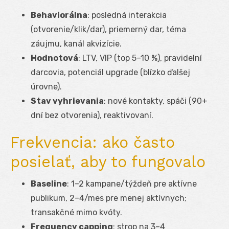
Behaviorálna
: posledná interakcia
(otvorenie/klik/dar), priemerný dar, téma
záujmu, kanál akvizície.
Hodnotová
: LTV, VIP (top 5–10 %), pravidelní
darcovia, potenciál upgrade (blízko ďalšej
úrovne).
Stav vyhrievania
: nové kontakty, spáči (90+
dní bez otvorenia), reaktivovaní.
Frekvencia: ako často
posielať, aby to fungovalo
Baseline
: 1–2 kampane/týždeň pre aktívne
publikum, 2–4/mes pre menej aktívnych;
transakčné mimo kvóty.
Frequency capping
: strop na 3–4