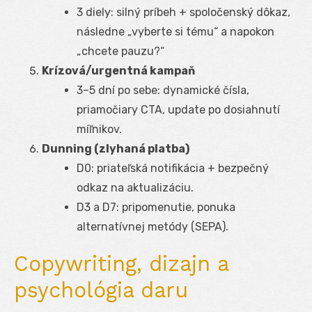
3 diely: silný príbeh + spoločenský dôkaz,
následne „vyberte si tému“ a napokon
„chcete pauzu?“
Krízová/urgentná kampaň
3–5 dní po sebe: dynamické čísla,
priamočiary CTA, update po dosiahnutí
míľnikov.
Dunning (zlyhaná platba)
D0: priateľská notifikácia + bezpečný
odkaz na aktualizáciu.
D3 a D7: pripomenutie, ponuka
alternatívnej metódy (SEPA).
Copywriting, dizajn a
psychológia daru