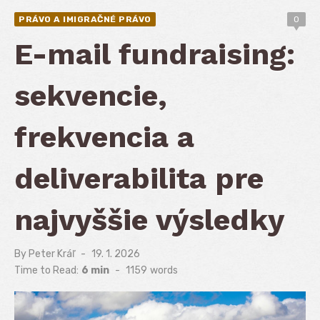
PRÁVO A IMIGRAČNÉ PRÁVO
0
E-mail fundraising:
sekvencie,
frekvencia a
deliverabilita pre
najvyššie výsledky
By
Peter Kráľ
Posted
19. 1. 2026
on
Time to Read:
6 min
-
1159
words