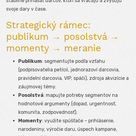
stabilne prinášať darcov, ktorí sa vracajú a zvyšujú
svoje dary v čase.
Strategický rámec:
publikum → posolstvá →
momenty → meranie
Publikum
: segmentujte podľa vzťahu
(podpisovatelia petícií, jednorazoví darcovia,
pravidelní darcovia, VIP, spáči), zdroja akvizície a
záujmovej témy.
Posolstvá
: mapujte potreby segmentov na
hodnotové argumenty (dopad, urgentnosť,
komunita, zodpovednosť).
Momenty
: využite spúšťače – prihlásenie,
narodeniny, výročie daru, úspech kampane,