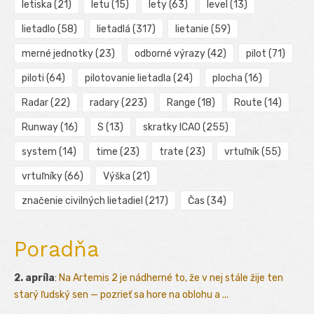
letiska
(21)
letu
(15)
lety
(63)
level
(13)
lietadlo
(58)
lietadlá
(317)
lietanie
(59)
merné jednotky
(23)
odborné výrazy
(42)
pilot
(71)
piloti
(64)
pilotovanie lietadla
(24)
plocha
(16)
Radar
(22)
radary
(223)
Range
(18)
Route
(14)
Runway
(16)
S
(13)
skratky ICAO
(255)
system
(14)
time
(23)
trate
(23)
vrtuľník
(55)
vrtuľníky
(66)
Výška
(21)
značenie civilných lietadiel
(217)
Čas
(34)
Poradňa
2. apríla
:
Na Artemis 2 je nádherné to, že v nej stále žije ten
starý ľudský sen — pozrieť sa hore na oblohu a ...