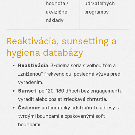
hodnota /
udržateľných
akvizičné
programov
náklady
Reaktivácia, sunsetting a
hygiena databázy
Reaktivácia
: 3-dielna séria s voľbou tém a
„zníženou“ frekvenciou; posledná výzva pred
vyradením.
Sunset
: po 120–180 dňoch bez engagementu –
vyradiť alebo poslať zriedkavé zhrnutia.
Čistenie
: automaticky odstraňujte adresy s
tvrdými bouncami a opakovanými soft
bouncami.