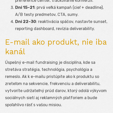
preference center, trackovanie konverzií.
Dni 15–21
: prvá veľká kampaň (cieľ + deadline),
A/B testy predmetov, CTA, sumy.
Dni 22–30
: reaktivácia spáčov, nastavte sunset,
reporting dashboard, revízia deliverability.
E-mail ako produkt, nie iba
kanál
Úspešný e-mail fundraising je disciplína, kde sa
stretáva stratégia, technológia, psychológia a
remeslo. Ak k e-mailu pristúpite ako k produktu so
zreteľom na sekvencie, frekvenciu a deliverabilitu,
vytvoríte udržateľný prúd darov, ktorý odolá výkyvom
sociálnych sietí aj reklamných platforiem a bude
spoľahlivo rásť s vašou misiou.