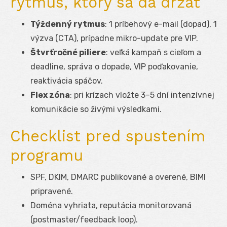
rytmus, ktorý sa dá držať
Týždenný rytmus
: 1 príbehový e-mail (dopad), 1
výzva (CTA), prípadne mikro-update pre VIP.
Štvrťročné piliere
: veľká kampaň s cieľom a
deadline, správa o dopade, VIP poďakovanie,
reaktivácia spáčov.
Flex zóna
: pri krízach vložte 3–5 dní intenzívnej
komunikácie so živými výsledkami.
Checklist pred spustením
programu
SPF, DKIM, DMARC publikované a overené, BIMI
pripravené.
Doména vyhriata, reputácia monitorovaná
(postmaster/feedback loop).