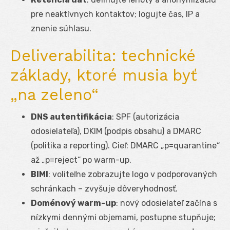
pre neaktívnych kontaktov; logujte čas, IP a
znenie súhlasu.
Deliverabilita: technické
základy, ktoré musia byť
„na zeleno“
DNS autentifikácia
: SPF (autorizácia
odosielateľa), DKIM (podpis obsahu) a DMARC
(politika a reporting). Cieľ: DMARC „p=quarantine“
až „p=reject“ po warm-up.
BIMI
: voliteľne zobrazujte logo v podporovaných
schránkach – zvyšuje dôveryhodnosť.
Doménový warm-up
: nový odosielateľ začína s
nízkymi dennými objemami, postupne stupňuje;