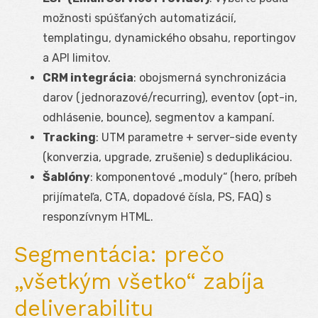
možnosti spúšťaných automatizácií,
templatingu, dynamického obsahu, reportingov
a API limitov.
CRM integrácia
: obojsmerná synchronizácia
darov (jednorazové/recurring), eventov (opt-in,
odhlásenie, bounce), segmentov a kampaní.
Tracking
: UTM parametre + server-side eventy
(konverzia, upgrade, zrušenie) s deduplikáciou.
Šablóny
: komponentové „moduly“ (hero, príbeh
prijímateľa, CTA, dopadové čísla, PS, FAQ) s
responzívnym HTML.
Segmentácia: prečo
„všetkým všetko“ zabíja
deliverabilitu