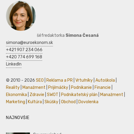
šéfredaktorka
Simona Česaná
simona@euroekonom.sk
+421 907 234 066
+420 774 699 168
LinkedIn
© 2010 - 2026
SEO
|
Reklama a PR
|
Vrtuľníky
|
Autoškola
|
Reality
|
Manažment
|
Prijímáčky
|
Podnikanie
|
Financie
|
Ekonomika
|
Zdravie
|
SWOT
|
Podnikateľský plán
|
Manažment
|
Marketing
|
Kultúra
|
Skúšky
|
Obchod
|
Dovolenka
NAJNOVŠIE