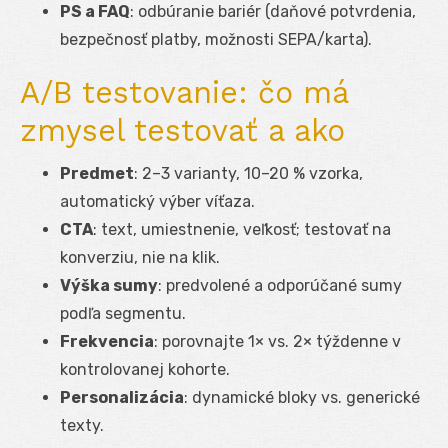
PS a FAQ
: odbúranie bariér (daňové potvrdenia,
bezpečnosť platby, možnosti SEPA/karta).
A/B testovanie: čo má
zmysel testovať a ako
Predmet
: 2–3 varianty, 10–20 % vzorka,
automatický výber víťaza.
CTA
: text, umiestnenie, veľkosť; testovať na
konverziu, nie na klik.
Výška sumy
: predvolené a odporúčané sumy
podľa segmentu.
Frekvencia
: porovnajte 1× vs. 2× týždenne v
kontrolovanej kohorte.
Personalizácia
: dynamické bloky vs. generické
texty.