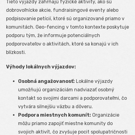
Tieto výjazdy zahŕňajú fyzické aktivity, ako sú
dobrovoľnícke akcie, fundraisingové eventy alebo
podpisovanie petícií, ktoré sú organizované priamo v
komunitách. Geo-fencing v tomto kontexte poskytuje
podporu tým, že informuje potenciálnych
podporovateľov o aktivitách, ktoré sa konajú v ich
blízkosti.
Výhody lokálnych výjazdov:
Osobná angažovanosť:
Lokálne výjazdy
umožňujú organizáciám nadviazať osobný
kontakt so svojimi darcami a podporovateľmi, čo
vytvára silnejšiu väzbu a dôveru.
Podpora miestnych komunít:
Organizácie
môžu priamo zapojiť miestne komunity do
svojich aktivít, čo zvyšuje pocit spolupatričnosti