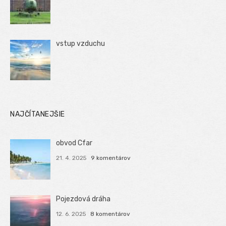
vstup vzduchu
NAJČÍTANEJŠIE
obvod Cfar
21. 4. 2025
9 komentárov
Pojezdová dráha
12. 6. 2025
8 komentárov