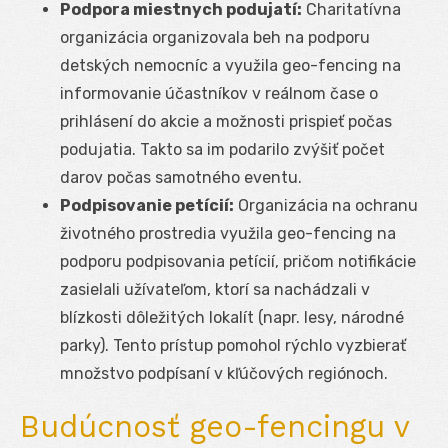
Podpora miestnych podujatí:
Charitatívna
organizácia organizovala beh na podporu
detských nemocníc a využila geo-fencing na
informovanie účastníkov v reálnom čase o
prihlásení do akcie a možnosti prispieť počas
podujatia. Takto sa im podarilo zvýšiť počet
darov počas samotného eventu.
Podpisovanie petícií:
Organizácia na ochranu
životného prostredia využila geo-fencing na
podporu podpisovania petícií, pričom notifikácie
zasielali užívateľom, ktorí sa nachádzali v
blízkosti dôležitých lokalít (napr. lesy, národné
parky). Tento prístup pomohol rýchlo vyzbierať
množstvo podpísaní v kľúčových regiónoch.
Budúcnosť geo-fencingu v