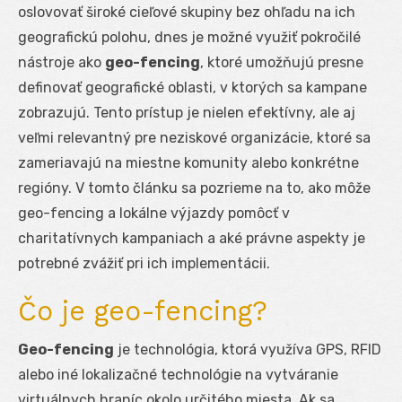
oslovovať široké cieľové skupiny bez ohľadu na ich
geografickú polohu, dnes je možné využiť pokročilé
nástroje ako
geo-fencing
, ktoré umožňujú presne
definovať geografické oblasti, v ktorých sa kampane
zobrazujú. Tento prístup je nielen efektívny, ale aj
veľmi relevantný pre neziskové organizácie, ktoré sa
zameriavajú na miestne komunity alebo konkrétne
regióny. V tomto článku sa pozrieme na to, ako môže
geo-fencing a lokálne výjazdy pomôcť v
charitatívnych kampaniach a aké právne aspekty je
potrebné zvážiť pri ich implementácii.
Čo je geo-fencing?
Geo-fencing
je technológia, ktorá využíva GPS, RFID
alebo iné lokalizačné technológie na vytváranie
virtuálnych hraníc okolo určitého miesta. Ak sa