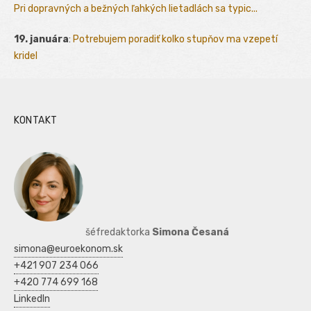
Pri dopravných a bežných ľahkých lietadlách sa typic...
19. januára
:
Potrebujem poradiť kolko stupňov ma vzepetí
kridel
KONTAKT
šéfredaktorka
Simona Česaná
simona@euroekonom.sk
+421 907 234 066
+420 774 699 168
LinkedIn