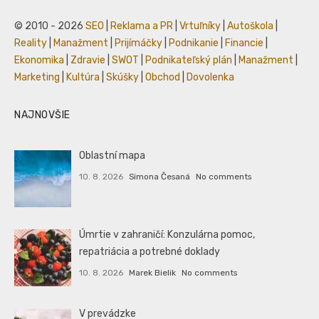
© 2010 - 2026
SEO
|
Reklama a PR
|
Vrtuľníky
|
Autoškola
|
Reality
|
Manažment
|
Prijímáčky
|
Podnikanie
|
Financie
|
Ekonomika
|
Zdravie
|
SWOT
|
Podnikateľský plán
|
Manažment
|
Marketing
|
Kultúra
|
Skúšky
|
Obchod
|
Dovolenka
NAJNOVŠIE
Oblastní mapa
10. 8. 2026
Simona Česaná
No comments
Úmrtie v zahraničí: Konzulárna pomoc,
repatriácia a potrebné doklady
10. 8. 2026
Marek Bielik
No comments
V prevádzke