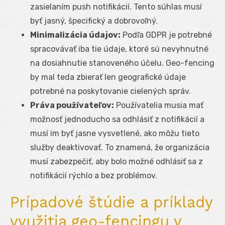
zasielaním push notifikácií. Tento súhlas musí
byť jasný, špecifický a dobrovoľný.
Minimalizácia údajov:
Podľa GDPR je potrebné
spracovávať iba tie údaje, ktoré sú nevyhnutné
na dosiahnutie stanoveného účelu. Geo-fencing
by mal teda zbierať len geografické údaje
potrebné na poskytovanie cielených správ.
Práva používateľov:
Používatelia musia mať
možnosť jednoducho sa odhlásiť z notifikácií a
musí im byť jasne vysvetlené, ako môžu tieto
služby deaktivovať. To znamená, že organizácia
musí zabezpečiť, aby bolo možné odhlásiť sa z
notifikácií rýchlo a bez problémov.
Prípadové štúdie a príklady
využitia geo-fencingu v