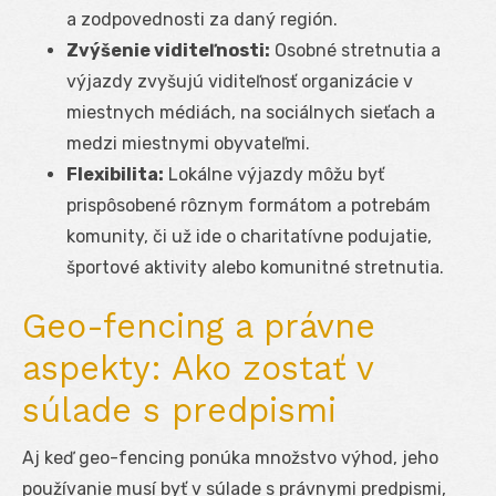
a zodpovednosti za daný región.
Zvýšenie viditeľnosti:
Osobné stretnutia a
výjazdy zvyšujú viditeľnosť organizácie v
miestnych médiách, na sociálnych sieťach a
medzi miestnymi obyvateľmi.
Flexibilita:
Lokálne výjazdy môžu byť
prispôsobené rôznym formátom a potrebám
komunity, či už ide o charitatívne podujatie,
športové aktivity alebo komunitné stretnutia.
Geo-fencing a právne
aspekty: Ako zostať v
súlade s predpismi
Aj keď geo-fencing ponúka množstvo výhod, jeho
používanie musí byť v súlade s právnymi predpismi,