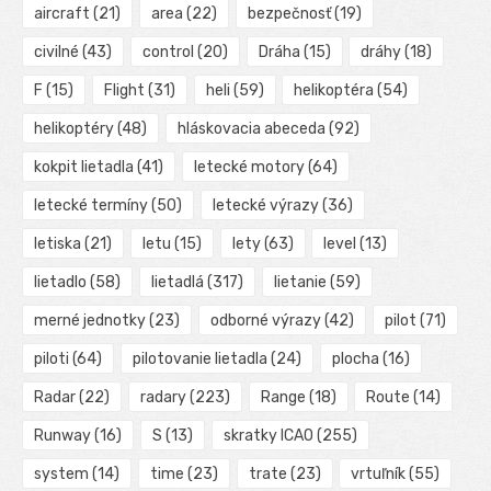
aircraft
(21)
area
(22)
bezpečnosť
(19)
civilné
(43)
control
(20)
Dráha
(15)
dráhy
(18)
F
(15)
Flight
(31)
heli
(59)
helikoptéra
(54)
helikoptéry
(48)
hláskovacia abeceda
(92)
kokpit lietadla
(41)
letecké motory
(64)
letecké termíny
(50)
letecké výrazy
(36)
letiska
(21)
letu
(15)
lety
(63)
level
(13)
lietadlo
(58)
lietadlá
(317)
lietanie
(59)
merné jednotky
(23)
odborné výrazy
(42)
pilot
(71)
piloti
(64)
pilotovanie lietadla
(24)
plocha
(16)
Radar
(22)
radary
(223)
Range
(18)
Route
(14)
Runway
(16)
S
(13)
skratky ICAO
(255)
system
(14)
time
(23)
trate
(23)
vrtuľník
(55)