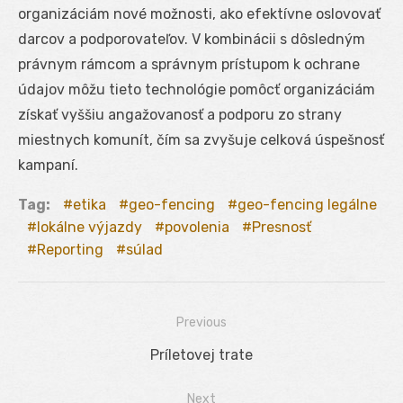
organizáciám nové možnosti, ako efektívne oslovovať
darcov a podporovateľov. V kombinácii s dôsledným
právnym rámcom a správnym prístupom k ochrane
údajov môžu tieto technológie pomôcť organizáciám
získať vyššiu angažovanosť a podporu zo strany
miestnych komunít, čím sa zvyšuje celková úspešnosť
kampaní.
Tag:
etika
geo-fencing
geo-fencing legálne
lokálne výjazdy
povolenia
Presnosť
Reporting
súlad
Previous
Navigácia
Previous
Príletovej trate
v
post:
Next