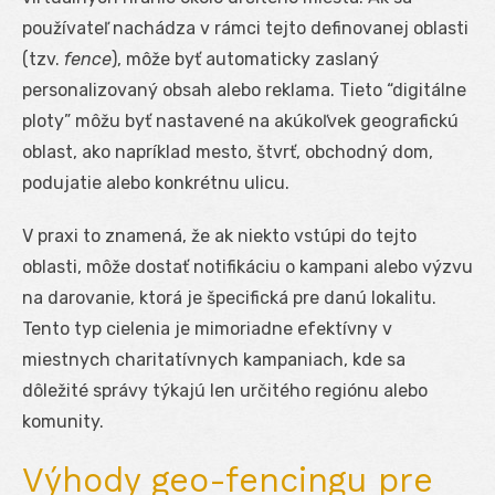
používateľ nachádza v rámci tejto definovanej oblasti
(tzv.
fence
), môže byť automaticky zaslaný
personalizovaný obsah alebo reklama. Tieto “digitálne
ploty” môžu byť nastavené na akúkoľvek geografickú
oblast, ako napríklad mesto, štvrť, obchodný dom,
podujatie alebo konkrétnu ulicu.
V praxi to znamená, že ak niekto vstúpi do tejto
oblasti, môže dostať notifikáciu o kampani alebo výzvu
na darovanie, ktorá je špecifická pre danú lokalitu.
Tento typ cielenia je mimoriadne efektívny v
miestnych charitatívnych kampaniach, kde sa
dôležité správy týkajú len určitého regiónu alebo
komunity.
Výhody geo-fencingu pre