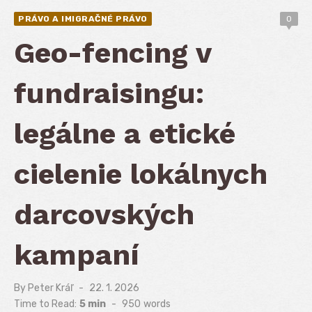
PRÁVO A IMIGRAČNÉ PRÁVO
0
Geo-fencing v
fundraisingu:
legálne a etické
cielenie lokálnych
darcovských
kampaní
By
Peter Kráľ
Posted
22. 1. 2026
on
Time to Read:
5 min
-
950
words