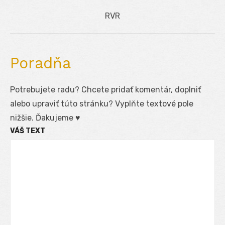
článku
Next
RVR
post:
Poradňa
Potrebujete radu? Chcete pridať komentár, doplniť
alebo upraviť túto stránku? Vyplňte textové pole
nižšie. Ďakujeme ♥
VÁŠ TEXT