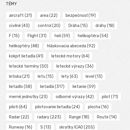
TÉMY
aircraft
(21)
area
(22)
bezpečnosť
(19)
civilné
(43)
control
(20)
Dráha
(15)
dráhy
(18)
F
(15)
Flight
(31)
heli
(59)
helikoptéra
(54)
helikoptéry
(48)
hláskovacia abeceda
(92)
kokpit lietadla
(41)
letecké motory
(64)
letecké termíny
(50)
letecké výrazy
(36)
letiska
(21)
letu
(15)
lety
(63)
level
(13)
lietadlo
(58)
lietadlá
(317)
lietanie
(59)
merné jednotky
(23)
odborné výrazy
(42)
pilot
(71)
piloti
(64)
pilotovanie lietadla
(24)
plocha
(16)
Radar
(22)
radary
(223)
Range
(18)
Route
(14)
Runway
(16)
S
(13)
skratky ICAO
(255)