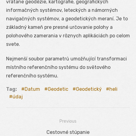
vrátane geodézie, kartografie, geografických
informačných systémov, leteckých a námorných
navigačných systémov, a geodetických meraní. Je to
základný kameň pre presné určovanie polohy a
polohového zamerania v rôznych aplikáciách po celom
svete.
Nejmenší soubor parametrů umožňující transformaci
místního referenčního systému do světového
referenčního systému.
Tag:
Datum
Geodetic
Geodetický
heli
údaj
Previous
Navigácia
Previous
Cestovné stúpanie