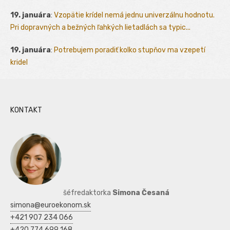
19. januára
:
Vzopätie krídel nemá jednu univerzálnu hodnotu.
Pri dopravných a bežných ľahkých lietadlách sa typic...
19. januára
:
Potrebujem poradiť kolko stupňov ma vzepetí
kridel
KONTAKT
šéfredaktorka
Simona Česaná
simona@euroekonom.sk
+421 907 234 066
+420 774 699 168