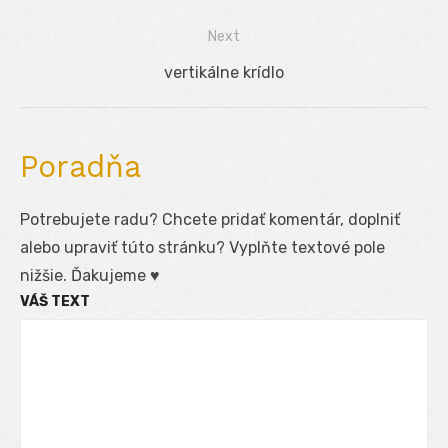
v
post:
Next
článku
Next
vertikálne krídlo
post:
Poradňa
Potrebujete radu? Chcete pridať komentár, doplniť
alebo upraviť túto stránku? Vyplňte textové pole
nižšie. Ďakujeme ♥
VÁŠ TEXT