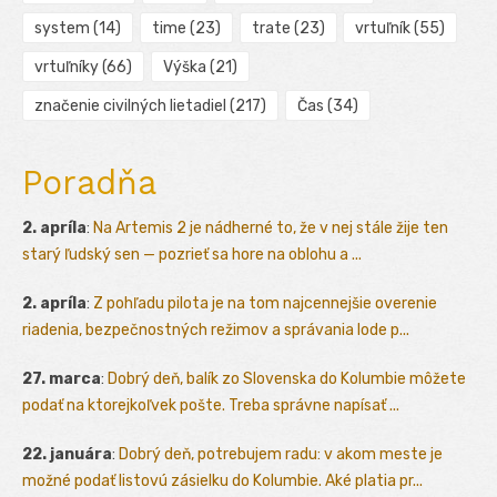
system
(14)
time
(23)
trate
(23)
vrtuľník
(55)
vrtuľníky
(66)
Výška
(21)
značenie civilných lietadiel
(217)
Čas
(34)
Poradňa
2. apríla
:
Na Artemis 2 je nádherné to, že v nej stále žije ten
starý ľudský sen — pozrieť sa hore na oblohu a ...
2. apríla
:
Z pohľadu pilota je na tom najcennejšie overenie
riadenia, bezpečnostných režimov a správania lode p...
27. marca
:
Dobrý deň, balík zo Slovenska do Kolumbie môžete
podať na ktorejkoľvek pošte. Treba správne napísať ...
22. januára
:
Dobrý deň, potrebujem radu: v akom meste je
možné podať listovú zásielku do Kolumbie. Aké platia pr...