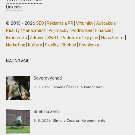
LinkedIn
© 2010 - 2026
SEO
|
Reklama a PR
|
Vrtuľníky
|
Autoškola
|
Reality
|
Manažment
|
Prijímáčky
|
Podnikanie
|
Financie
|
Ekonomika
|
Zdravie
|
SWOT
|
Podnikateľský plán
|
Manažment
|
Marketing
|
Kultúra
|
Skúšky
|
Obchod
|
Dovolenka
NAJNOVŠIE
Severovýchod
9. 8. 2026
Simona Česaná
5 komentárov
Sneh na zemi
8. 8. 2026
Simona Česaná
No comments