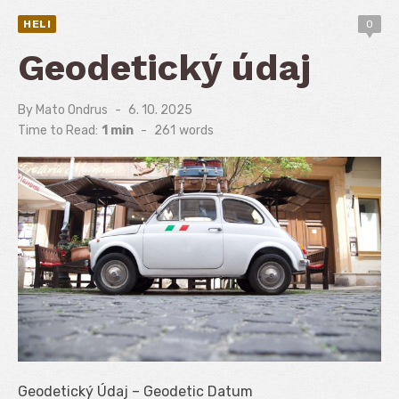
HELI
0
Geodetický údaj
By
Mato Ondrus
Posted
6. 10. 2025
on
Time to Read:
1 min
-
261
words
Geodetický Údaj – Geodetic Datum