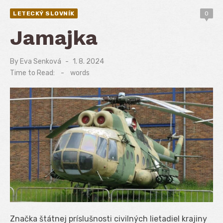
LETECKÝ SLOVNÍK
0
Jamajka
By
Eva Senková
Posted
1. 8. 2024
on
Time to Read:
-
words
Značka štátnej príslušnosti civilných lietadiel krajiny