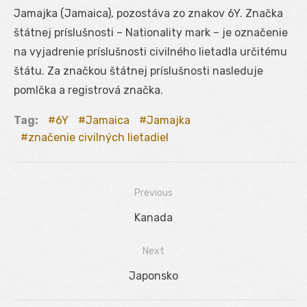
Jamajka (Jamaica), pozostáva zo znakov 6Y. Značka
štátnej príslušnosti – Nationality mark – je označenie
na vyjadrenie príslušnosti civilného lietadla určitému
štátu. Za značkou štátnej príslušnosti nasleduje
pomlčka a registrová značka.
Tag:
6Y
Jamaica
Jamajka
značenie civilných lietadiel
Previous
Navigácia
Previous
Kanada
v
post:
Next
článku
Next
Japonsko
post: