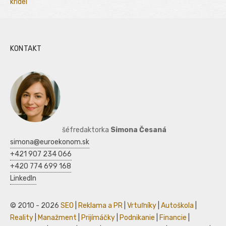
kridel
KONTAKT
šéfredaktorka
Simona Česaná
simona@euroekonom.sk
+421 907 234 066
+420 774 699 168
LinkedIn
© 2010 - 2026
SEO
|
Reklama a PR
|
Vrtuľníky
|
Autoškola
|
Reality
|
Manažment
|
Prijímáčky
|
Podnikanie
|
Financie
|