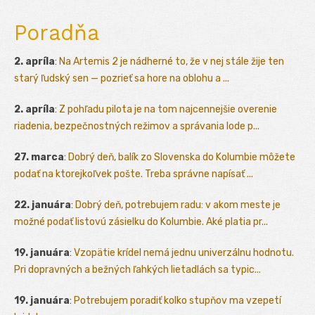
Poradňa
2. apríla
:
Na Artemis 2 je nádherné to, že v nej stále žije ten
starý ľudský sen — pozrieť sa hore na oblohu a ...
2. apríla
:
Z pohľadu pilota je na tom najcennejšie overenie
riadenia, bezpečnostných režimov a správania lode p...
27. marca
:
Dobrý deň, balík zo Slovenska do Kolumbie môžete
podať na ktorejkoľvek pošte. Treba správne napísať ...
22. januára
:
Dobrý deň, potrebujem radu: v akom meste je
možné podať listovú zásielku do Kolumbie. Aké platia pr...
19. januára
:
Vzopätie krídel nemá jednu univerzálnu hodnotu.
Pri dopravných a bežných ľahkých lietadlách sa typic...
19. januára
:
Potrebujem poradiť kolko stupňov ma vzepetí