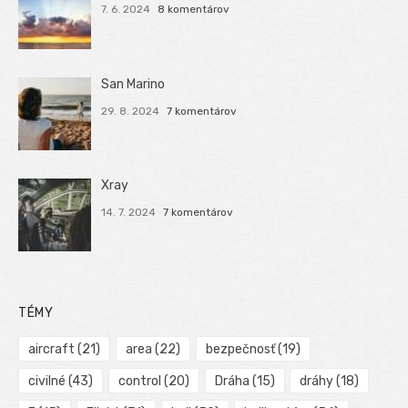
7. 6. 2024
8 komentárov
San Marino
29. 8. 2024
7 komentárov
Xray
14. 7. 2024
7 komentárov
TÉMY
aircraft
(21)
area
(22)
bezpečnosť
(19)
civilné
(43)
control
(20)
Dráha
(15)
dráhy
(18)