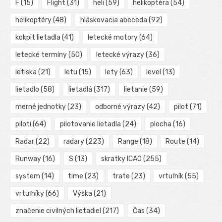
F
(15)
Flight
(31)
heli
(59)
helikoptéra
(54)
helikoptéry
(48)
hláskovacia abeceda
(92)
kokpit lietadla
(41)
letecké motory
(64)
letecké termíny
(50)
letecké výrazy
(36)
letiska
(21)
letu
(15)
lety
(63)
level
(13)
lietadlo
(58)
lietadlá
(317)
lietanie
(59)
merné jednotky
(23)
odborné výrazy
(42)
pilot
(71)
piloti
(64)
pilotovanie lietadla
(24)
plocha
(16)
Radar
(22)
radary
(223)
Range
(18)
Route
(14)
Runway
(16)
S
(13)
skratky ICAO
(255)
system
(14)
time
(23)
trate
(23)
vrtuľník
(55)
vrtuľníky
(66)
Výška
(21)
značenie civilných lietadiel
(217)
Čas
(34)