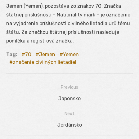
Jemen (Yemen), pozostáva zo znakov 7O. Značka
štátnej príslušnosti – Nationality mark – je označenie
na vyjadrenie príslušnosti civilného lietadla určitému
štátu. Za značkou štátnej príslušnosti nasleduje
pomlčka a registrová značka.
Tag:
7O
Jemen
Yemen
značenie civilných lietadiel
Previous
Navigácia
Previous
Japonsko
v
post:
Next
článku
Next
Jordánsko
post: