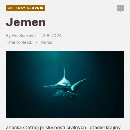
LETECKÝ SLOVNÍK
0
Jemen
By
Eva Senková
Posted
2. 8. 2024
on
Time to Read:
-
words
Značka štátnej príslušnosti civilných lietadiel krajiny