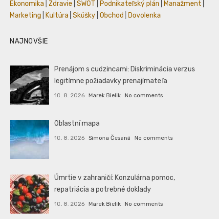
Ekonomika
|
Zdravie
|
SWOT
|
Podnikateľský plán
|
Manažment
|
Marketing
|
Kultúra
|
Skúšky
|
Obchod
|
Dovolenka
NAJNOVŠIE
Prenájom s cudzincami: Diskriminácia verzus
legitímne požiadavky prenajímateľa
10. 8. 2026
Marek Bielik
No comments
Oblastní mapa
10. 8. 2026
Simona Česaná
No comments
Úmrtie v zahraničí: Konzulárna pomoc,
repatriácia a potrebné doklady
10. 8. 2026
Marek Bielik
No comments