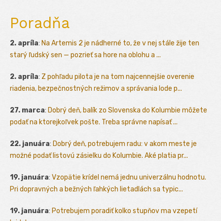
Poradňa
2. apríla
:
Na Artemis 2 je nádherné to, že v nej stále žije ten
starý ľudský sen — pozrieť sa hore na oblohu a ...
2. apríla
:
Z pohľadu pilota je na tom najcennejšie overenie
riadenia, bezpečnostných režimov a správania lode p...
27. marca
:
Dobrý deň, balík zo Slovenska do Kolumbie môžete
podať na ktorejkoľvek pošte. Treba správne napísať ...
22. januára
:
Dobrý deň, potrebujem radu: v akom meste je
možné podať listovú zásielku do Kolumbie. Aké platia pr...
19. januára
:
Vzopätie krídel nemá jednu univerzálnu hodnotu.
Pri dopravných a bežných ľahkých lietadlách sa typic...
19. januára
:
Potrebujem poradiť kolko stupňov ma vzepetí