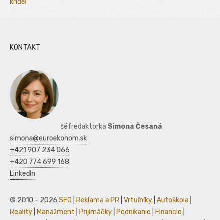
kridel
KONTAKT
šéfredaktorka
Simona Česaná
simona@euroekonom.sk
+421 907 234 066
+420 774 699 168
LinkedIn
© 2010 - 2026
SEO
|
Reklama a PR
|
Vrtuľníky
|
Autoškola
|
Reality
|
Manažment
|
Prijímáčky
|
Podnikanie
|
Financie
|