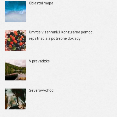
Oblastní mapa
Úmrtie v zahraničí: Konzulárna pomoc,
repatriácia a potrebné doklady
V prevádzke
Severovýchod