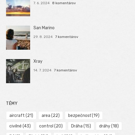
7. 6. 2024
8 komentárov
San Marino
29. 8. 2024
7 komentárov
Xray
14. 7. 2024
7 komentárov
TÉMY
aircraft
(21)
area
(22)
bezpečnosť
(19)
civilné
(43)
control
(20)
Dráha
(15)
dráhy
(18)