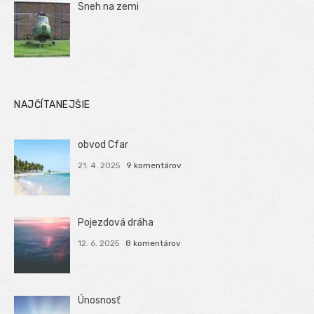
Sneh na zemi
NAJČÍTANEJŠIE
obvod Cfar
21. 4. 2025
9 komentárov
Pojezdová dráha
12. 6. 2025
8 komentárov
Únosnosť