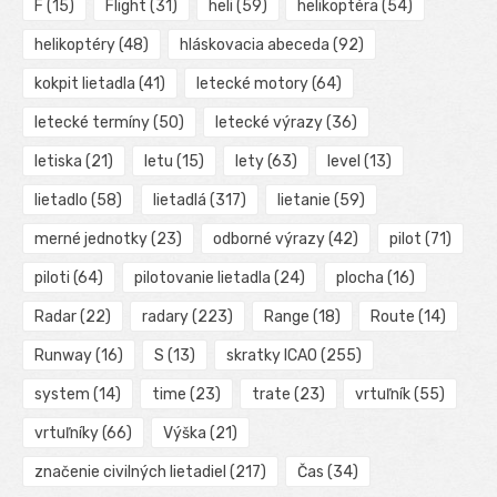
F
(15)
Flight
(31)
heli
(59)
helikoptéra
(54)
helikoptéry
(48)
hláskovacia abeceda
(92)
kokpit lietadla
(41)
letecké motory
(64)
letecké termíny
(50)
letecké výrazy
(36)
letiska
(21)
letu
(15)
lety
(63)
level
(13)
lietadlo
(58)
lietadlá
(317)
lietanie
(59)
merné jednotky
(23)
odborné výrazy
(42)
pilot
(71)
piloti
(64)
pilotovanie lietadla
(24)
plocha
(16)
Radar
(22)
radary
(223)
Range
(18)
Route
(14)
Runway
(16)
S
(13)
skratky ICAO
(255)
system
(14)
time
(23)
trate
(23)
vrtuľník
(55)
vrtuľníky
(66)
Výška
(21)
značenie civilných lietadiel
(217)
Čas
(34)