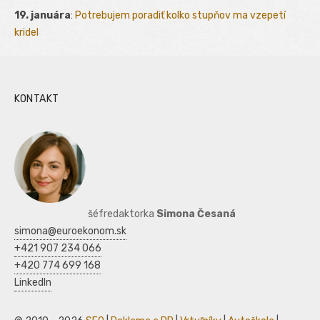
19. januára
:
Potrebujem poradiť kolko stupňov ma vzepetí
kridel
KONTAKT
šéfredaktorka
Simona Česaná
simona@euroekonom.sk
+421 907 234 066
+420 774 699 168
LinkedIn