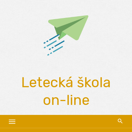
Skip
to
content
Letecká škola
on-line