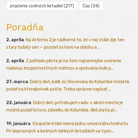
značenie civilných lietadiel
(217)
Čas
(34)
Poradňa
2. apríla
:
Na Artemis 2 je nádherné to, že v nej stále žije ten
starý ľudský sen — pozrieť sa hore na oblohu a ...
2. apríla
:
Z pohľadu pilota je na tom najcennejšie overenie
riadenia, bezpečnostných režimov a správania lode p...
27. marca
:
Dobrý deň, balík zo Slovenska do Kolumbie môžete
podať na ktorejkoľvek pošte. Treba správne napísať ...
22. januára
:
Dobrý deň, potrebujem radu: v akom meste je
možné podať listovú zásielku do Kolumbie. Aké platia pr...
19. januára
:
Vzopätie krídel nemá jednu univerzálnu hodnotu.
Pri dopravných a bežných ľahkých lietadlách sa typic...