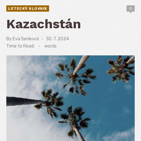
LETECKÝ SLOVNÍK
0
Kazachstán
By
Eva Senková
Posted
30. 7. 2024
on
Time to Read:
-
words