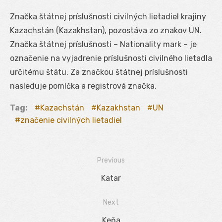
Značka štátnej príslušnosti civilných lietadiel krajiny
Kazachstán (Kazakhstan), pozostáva zo znakov UN.
Značka štátnej príslušnosti – Nationality mark – je
označenie na vyjadrenie príslušnosti civilného lietadla
určitému štátu. Za značkou štátnej príslušnosti
nasleduje pomlčka a registrová značka.
Tag:
Kazachstán
Kazakhstan
UN
značenie civilných lietadiel
Previous
Navigácia
Previous
Katar
v
post:
Next
článku
Next
Keňa