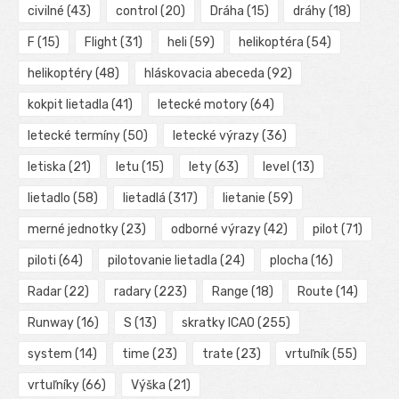
civilné
(43)
control
(20)
Dráha
(15)
dráhy
(18)
F
(15)
Flight
(31)
heli
(59)
helikoptéra
(54)
helikoptéry
(48)
hláskovacia abeceda
(92)
kokpit lietadla
(41)
letecké motory
(64)
letecké termíny
(50)
letecké výrazy
(36)
letiska
(21)
letu
(15)
lety
(63)
level
(13)
lietadlo
(58)
lietadlá
(317)
lietanie
(59)
merné jednotky
(23)
odborné výrazy
(42)
pilot
(71)
piloti
(64)
pilotovanie lietadla
(24)
plocha
(16)
Radar
(22)
radary
(223)
Range
(18)
Route
(14)
Runway
(16)
S
(13)
skratky ICAO
(255)
system
(14)
time
(23)
trate
(23)
vrtuľník
(55)
vrtuľníky
(66)
Výška
(21)