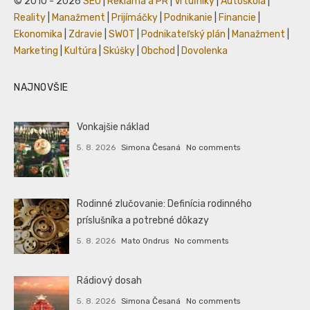
© 2010 - 2026
SEO
|
Reklama a PR
|
Vrtuľníky
|
Autoškola
|
Reality
|
Manažment
|
Prijímáčky
|
Podnikanie
|
Financie
|
Ekonomika
|
Zdravie
|
SWOT
|
Podnikateľský plán
|
Manažment
|
Marketing
|
Kultúra
|
Skúšky
|
Obchod
|
Dovolenka
NAJNOVŠIE
Vonkajšie náklad
5. 8. 2026
Simona Česaná
No comments
Rodinné zlučovanie: Definícia rodinného
príslušníka a potrebné dôkazy
5. 8. 2026
Mato Ondrus
No comments
Rádiový dosah
5. 8. 2026
Simona Česaná
No comments