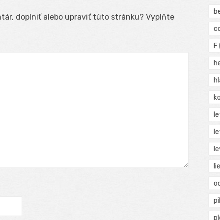
b
ár, doplniť alebo upraviť túto stránku? Vyplňte
c
F
h
h
ko
l
le
le
li
o
pi
p