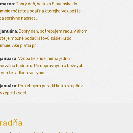
 marca
:
Dobrý deň, balík zo Slovenska do
umbie môžete podať na ktorejkoľvek pošte.
ba správne napísať ...
 januára
:
Dobrý deň, potrebujem radu: v akom
te je možné podať listovú zásielku do
mbie. Aké platia pr...
 januára
:
Vzopätie krídel nemá jednu
verzálnu hodnotu. Pri dopravných a bežných
kých lietadlách sa typic...
 januára
:
Potrebujem poradiť kolko stupňov
vzepetí kridel
radňa