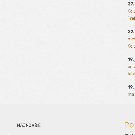
27.
Kol
Tre
22.
mes
Kolu
19.
uni
ľah
19.
ma 
Po
NAJNOVŠIE