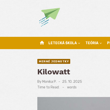
Skip
to
content
home
LETECKÁ ŠKOLA
TEÓRIA
P
MERNÉ JEDNOTKY
Kilowatt
By
Monika P.
Posted
25. 10. 2025
on
Time to Read:
-
words