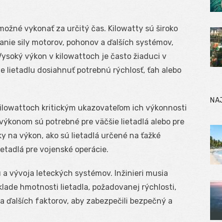
ožné vykonať za určitý čas. Kilowatty sú široko
nie sily motorov, pohonov a ďalších systémov,
ysoký výkon v kilowattoch je často žiaduci v
e lietadlu dosiahnuť potrebnú rýchlosť, ťah alebo
NA
kilowattoch kritickým ukazovateľom ich výkonnosti
 výkonom sú potrebné pre väčšie lietadlá alebo pre
ky na výkon, ako sú lietadlá určené na ťažké
lietadlá pre vojenské operácie.
 a vývoja leteckých systémov. Inžinieri musia
lade hmotnosti lietadla, požadovanej rýchlosti,
a ďalších faktorov, aby zabezpečili bezpečný a