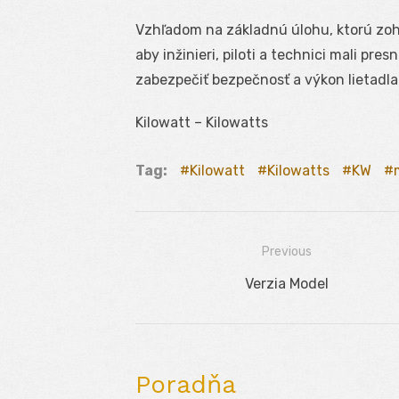
Vzhľadom na základnú úlohu, ktorú zohr
aby inžinieri, piloti a technici mali pr
zabezpečiť bezpečnosť a výkon lietadl
Kilowatt – Kilowatts
Tag:
Kilowatt
Kilowatts
KW
Previous
Navigácia
Previous
Verzia Model
v
post:
článku
Poradňa