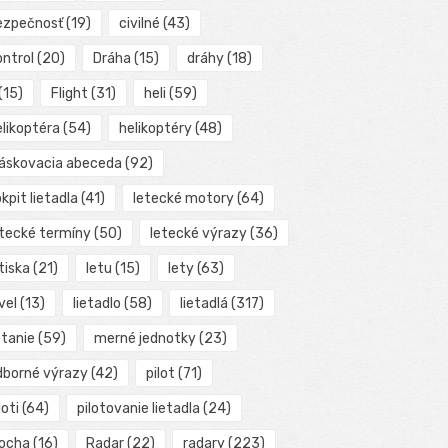
ezpečnosť
(19)
civilné
(43)
ontrol
(20)
Dráha
(15)
dráhy
(18)
(15)
Flight
(31)
heli
(59)
elikoptéra
(54)
helikoptéry
(48)
láskovacia abeceda
(92)
kpit lietadla
(41)
letecké motory
(64)
etecké termíny
(50)
letecké výrazy
(36)
tiska
(21)
letu
(15)
lety
(63)
vel
(13)
lietadlo
(58)
lietadlá
(317)
etanie
(59)
merné jednotky
(23)
dborné výrazy
(42)
pilot
(71)
loti
(64)
pilotovanie lietadla
(24)
locha
(16)
Radar
(22)
radary
(223)