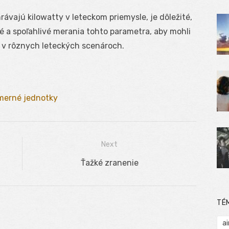
ávajú kilowatty v leteckom priemysle, je dôležité,
esné a spoľahlivé merania tohto parametra, aby mohli
a v rôznych leteckých scenároch.
merné jednotky
Next
Next
Ťažké zranenie
post:
TÉ
ai