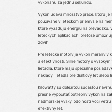
vykonanú za jednu sekundu.
Výkon udáva množstvo práce, ktorú je m
používané v leteckom priemysle na mera
ktoré vyžadujú energiu na prevádzku. V
leteckých aplikáciách, pretože umožňuj
zdvih.
Pre letecké motory je výkon meraný v 
a efektívnosti. Silné motory s vysokým
lietadlá, ktoré majú špeciálne požiadav
náklady, lietadlá pre diaľkový let alebo 
Kilowatty sú dôležitou súčasťou návrhu
presne vypočítať potrebný výkon na zák
nadmorskej výšky, odolnosti voči vetru 
efektívny let.