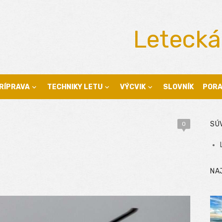
Letecká
RÍPRAVA
TECHNIKY LETU
VÝCVIK
SLOVNÍK
POR
SÚ
0
NA