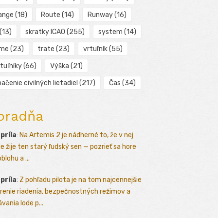
ange
(18)
Route
(14)
Runway
(16)
(13)
skratky ICAO
(255)
system
(14)
ime
(23)
trate
(23)
vrtuľník
(55)
tuľníky
(66)
Výška
(21)
ačenie civilných lietadiel
(217)
Čas
(34)
oradňa
apríla
:
Na Artemis 2 je nádherné to, že v nej
le žije ten starý ľudský sen — pozrieť sa hore
blohu a ...
apríla
:
Z pohľadu pilota je na tom najcennejšie
renie riadenia, bezpečnostných režimov a
vania lode p...