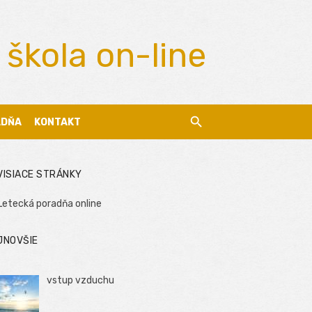
 škola on-line
ADŇA
KONTAKT
VISIACE STRÁNKY
Letecká poradňa online
JNOVŠIE
vstup vzduchu