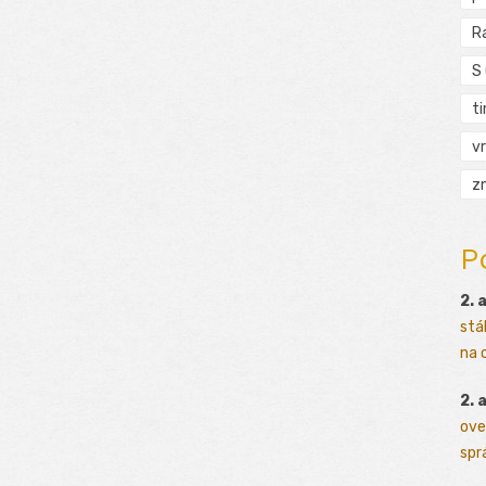
R
S
t
vr
zn
P
2. 
stá
na o
2. 
ove
sprá